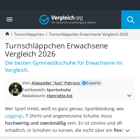
Die beliebtesten Vergleiche nach Kategorie
Vergleich
Freizeit & Sport
Gartentrampolin
Turnschläppchen
Turnschläppchen Erwachsene Vergleich 2026
Trampolin
Metalldetektor
Turnschläppchen Erwachsene
Eufab-Fahrradträger
Vergleich 2026
Trampolin 366 cm
Die besten Gymnastikschuhe für Erwachsene im
Fahrradschloss
Vergleich.
Aluminium-Koffer
Futterboot
Von:
Alexander "Azo" Petrovic
Experte
Air Bike
Fachbereich:
Sportschuhe
E-Bike-Dreirad
Redakteurin:
Henriette Ast
Trekkingschuhe Herren
Reisetasche mit Rollen
Wer Sport treibt, weiß es ganz genau: Sportkleidung, wie
Klimmzugstation
Leggings
, T-Shirts und angemessene Schuhe, muss
Koffer
hochwertig und zweckmäßig
sein. Es ist sinnlos und oft
Nachtsichtgerät
schädlich, in Schuhen zu turnen, die nicht über ein
flexibles
Faltschloss
Ober- und Innenmaterial
verfügen. Auch ist es schwierig, das