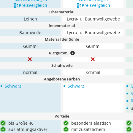
Preis­vergleich
Preis­vergleich
Obermaterial
Leinen
Lycra- u. Baumwollgewebe
Innenmaterial
Baumwolle
Lycra- u. Baumwollgewebe
Material der Sohle
Gummi
Gummi
Ristgummi
Schuhweite
normal
schmal
Angebotene Farben
•
•
•
Schwarz
Schwarz
G
•
S
•
R
•
u
Vorteile
bis Größe 46
besonders elastisch
aus atmungsaktiver
mit zusätzlichem