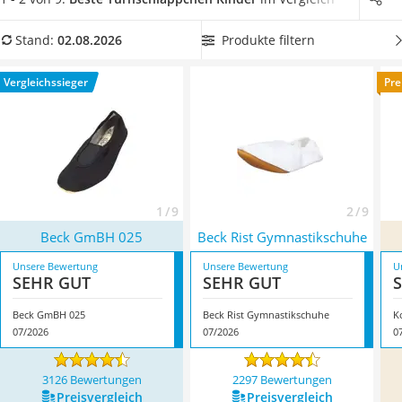
Handgepäck-Koffer
bestimmen
.
Wählen Sie jetzt aus unserer Vergleichstabelle
Vibrationsplatte
Turnschläppchen mit der
passenden Schuhweite und
Produkte filtern
Stand:
02.08.2026
Wanderschuhe Herren
Ristgummi für optimalen Halt
, damit Ihr Kind jeden Turn-
Sicherheitsweste Reiten
Test mit Bravour besteht. Überzeugt hat uns hier im August
Vergleichssieger
Pre
Service
2026 besonders das Modell
Beck GmBH 025
*
mit seinen
Eigenschaften.
1 / 9
2 / 9
Beck GmBH 025
Beck Rist Gymnastikschuhe
Unsere Bewertung
Unsere Bewertung
U
SEHR GUT
SEHR GUT
Beck GmBH 025
Beck Rist Gymnastikschuhe
K
07/2026
07/2026
0
3126 Bewertungen
2297 Bewertungen
Preis­vergleich
Preis­vergleich