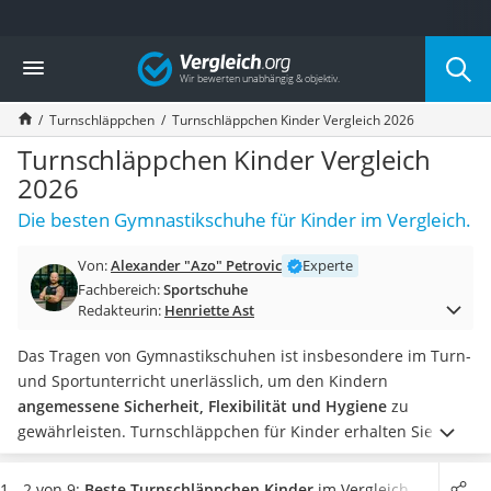
Die beliebtesten Vergleiche nach Kategorie
Vergleich
Freizeit & Sport
Gartentrampolin
Turnschläppchen
Turnschläppchen Kinder Vergleich 2026
Trampolin
Metalldetektor
Turnschläppchen Kinder Vergleich
Eufab-Fahrradträger
2026
Trampolin 366 cm
Die besten Gymnastikschuhe für Kinder im Vergleich.
Fahrradschloss
Aluminium-Koffer
Von:
Alexander "Azo" Petrovic
Experte
Futterboot
Fachbereich:
Sportschuhe
Air Bike
Redakteurin:
Henriette Ast
E-Bike-Dreirad
Trekkingschuhe Herren
Das Tragen von Gymnastikschuhen ist insbesondere im Turn-
Reisetasche mit Rollen
und Sportunterricht unerlässlich, um den Kindern
Klimmzugstation
angemessene Sicherheit, Flexibilität und Hygiene
zu
Koffer
gewährleisten. Turnschläppchen für Kinder erhalten Sie in
Nachtsichtgerät
vielen unterschiedlichen Modellen, die Ihnen erlauben,
Faltschloss
Farbe, Material, Passform und Preis nach Ihrem Bedarf zu
1 - 2 von 9:
Beste Turnschläppchen Kinder
im Vergleich