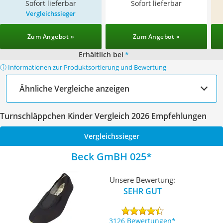
Sofort lieferbar
Sofort lieferbar
Vergleichssieger
Zum Angebot »
Zum Angebot »
Erhältlich bei
*
ⓘ Informationen zur Produktsortierung und Bewertung
Ähnliche Vergleiche anzeigen
Turnschläppchen Kinder Vergleich 2026 Empfehlungen
Vergleichssieger
Beck GmBH 025
Unsere Bewertung:
SEHR GUT
3126 Bewertungen