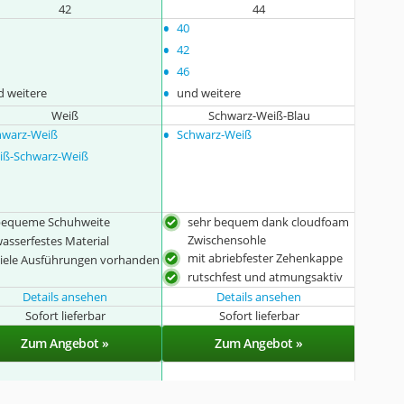
42
44
•
40
•
42
•
46
•
d weitere
und weitere
Weiß
Schwarz-Weiß-Blau
•
hwarz-Weiß
Schwarz-Weiß
iß-Schwarz-Weiß
bequeme Schuhweite
sehr bequem dank cloudfoam
Zwischensohle
asserfestes Material
mit abriebfester Zehenkappe
iele Ausführungen vorhanden
rutschfest und atmungsaktiv
Details ansehen
Details ansehen
Sofort lieferbar
Sofort lieferbar
Zum Angebot »
Zum Angebot »