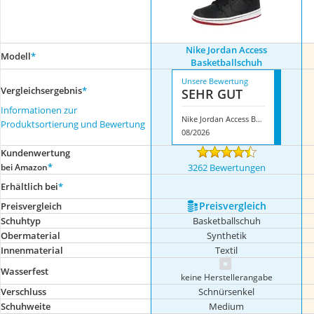
Nike Jordan Access
Modell
*
Basketballschuh
Unsere Bewertung
Vergleichsergebnis
*
SEHR GUT
Informationen zur
Nike Jordan Access Basketballschuh
Produktsortierung und Bewertung
08/2026
Kundenwertung
*
bei Amazon
3262 Bewertungen
Erhältlich bei
*
Preis­vergleich
Preis­vergleich
Schuhtyp
Basketballschuh
Obermaterial
Synthetik
Innenmaterial
Textil
Wasserfest
keine Herstellerangabe
Verschluss
Schnürsenkel
Schuhweite
Medium