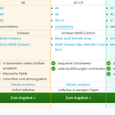
40
43 1/3
•
•
43
44
39
•
•
44
48
40
•
•
45
49 1/3
41
•
•
und weitere
und weitere
un
Schwarz
Schwarz-Weiß-Carbon
•
•
Weiß-Schwarz
Black Gold Metallic Grey
Sc
•
•
Grün-Weiß-Schwarz
Weiß Schwarz Blau Metallic Pulse
We
Mint
in besonders vielen Größen
bequeme Schuhweite
erhältlich
viele Ausführungen vorhanden
w
klassische Optik
v
rutschfest und atmungsaktiv
Details ansehen
Details ansehen
Sofort lieferbar
Lieferbar in wenigen Tagen
Zum Angebot »
Zum Angebot »