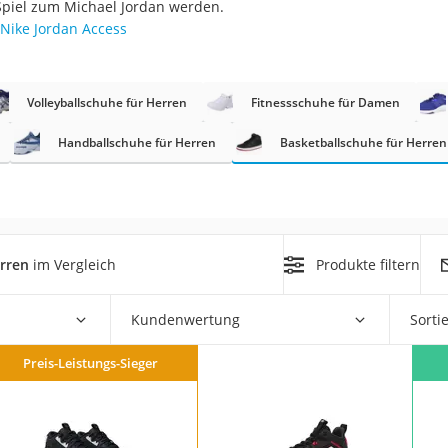
Spiel zum Michael Jordan werden.
erren
Nike Jordan Access
llen
Volleyballschuhe für Herren
Fitnessschuhe für Damen
Handballschuhe für Herren
Basketballschuhe für Herren
r
rren
im Vergleich
Produkte filtern
rren
eiten
Kundenwertung
Sorti
Preis-Leistungs-Sieger