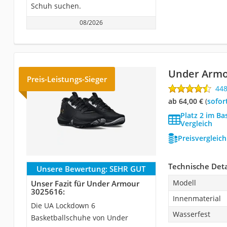
Schuh suchen.
08/2026
Under Armo
Preis-Leistungs-Sieger
44
ab 64,00 €
(
Sofor
Platz 2 im B
Vergleich
Preisvergleic
Technische Deta
Unsere Bewertung:
SEHR GUT
Modell
Unser Fazit für Under Armour
3025616:
Innenmaterial
Die UA Lockdown 6
Wasserfest
Basketballschuhe von Under