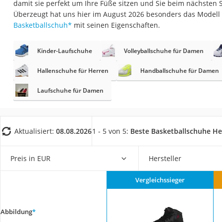
damit sie perfekt um Ihre Füße sitzen und Sie beim nächsten 
Trekkingschuhe H
Überzeugt hat uns hier im August 2026 besonders das Modell
Reisetasche mit Ro
Basketballschuh
*
mit seinen Eigenschaften.
Klimmzugstation
Kinder-Laufschuhe
Volleyballschuhe für Damen
Koffer
Nachtsichtgerät
Hallenschuhe für Herren
Handballschuhe für Damen
Faltschloss
Laufschuhe für Damen
Handgepäck-Koffe
Vibrationsplatte
Aktualisiert:
08.08.2026
1 - 5 von 5:
Beste Basketballschuhe He
Wanderschuhe He
Sicherheitsweste R
Preis in EUR
Hersteller
Service
Vergleichssieger
Abbildung
*