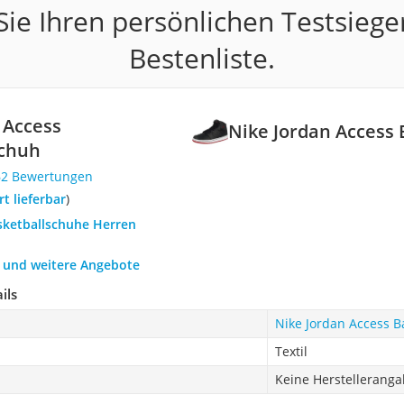
ie Ihren persönlichen Testsiege
Bestenliste.
 Access
Nike Jordan Access
schuh
62 Bewertungen
ort lieferbar
)
asketballschuhe Herren
h und weitere Angebote
ils
Nike Jordan Access B
Textil
Keine Herstellerang