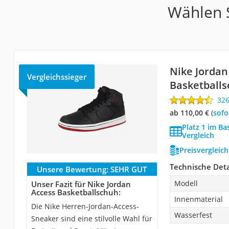
Wählen S
Nike Jordan
Vergleichssieger
Basketball
32
ab 110,00 €
(
Sof
Platz 1 im B
Vergleich
Preisvergleic
Technische Deta
Unsere Bewertung:
SEHR GUT
Modell
Unser Fazit für Nike Jordan
Access Basketballschuh:
Innenmaterial
Die Nike Herren-Jordan-Access-
Wasserfest
Sneaker sind eine stilvolle Wahl für