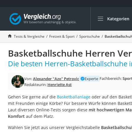
Kategorien
Die beliebtesten V
Freizeit & Sport
Tests & Vergleiche
Freizeit & Sport
Sportschuhe
Basketballschuh
Gartentrampolin
Basketballschuhe Herren Ver
Trampolin
Metalldetektor
Die besten Herren-Basketballschuhe i
Eufab-Fahrradträg
Fachbereich:
Spor
Von:
Alexander "Azo" Petrovic
Experte
Trampolin 366 cm
Redakteurin:
Henriette Ast
Fahrradschloss
Gehen Sie gerne auf die
Basketballanlage
oder auf den Basketb
Aluminium-Koffer
mit Freunden einige Körbe? Für bessere Würfe können Basketb
Futterboot
Laut diversen Online-Tests sorgen diese
mit hochwertigen Mat
Komfort
auf dem Platz.
Air Bike
E-Bike-Dreirad
Wählen Sie jetzt aus unserer Vergleichstabelle
Basketballschu