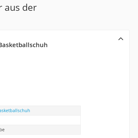
r aus der
 Basketballschuh
asketballschuh
abe