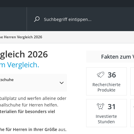
ergleiche nach Kategorie
e Herren Vergleich 2026
gleich 2026
Fakten zum 
m Vergleich.
er
36
tschuhe
Recherchierte
Produkte
allplatz und werfen alleine oder
31
allschuhe für Herren helfen.
erialien für besonders viel
Investierte
Stunden
he für Herren in Ihrer Größe
aus,