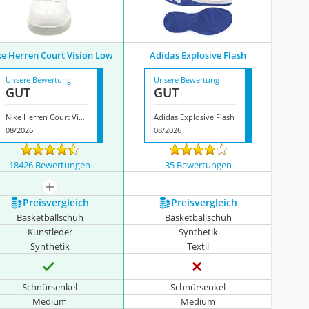
ke Herren Court Vision Low
Adidas Explosive Flash
Unsere Bewertung
Unsere Bewertung
GUT
GUT
Nike Herren Court Vision Low
Adidas Explosive Flash
08/2026
08/2026
18426 Bewertungen
35 Bewertungen
mehr anzeigen
Preis­vergleich
Preis­vergleich
Basketballschuh
Basketballschuh
Kunstleder
Synthetik
Synthetik
Textil
Schnürsenkel
Schnürsenkel
Medium
Medium