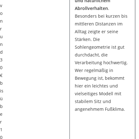
und natürlichem
v
Abrollverhalten
.
o
Besonders bei kurzen bis
n
mittleren Distanzen im
r
Alltag zeigte er seine
u
Stärken. Die
n
Sohlengeometrie ist gut
d
durchdacht, die
3
Verarbeitung hochwertig.
0
Wer regelmäßig in
€
Bewegung ist, bekommt
b
hier ein leichtes und
is
vielseitiges Modell mit
ü
stabilem Sitz und
b
angenehmem Fußklima.
e
r
1
0