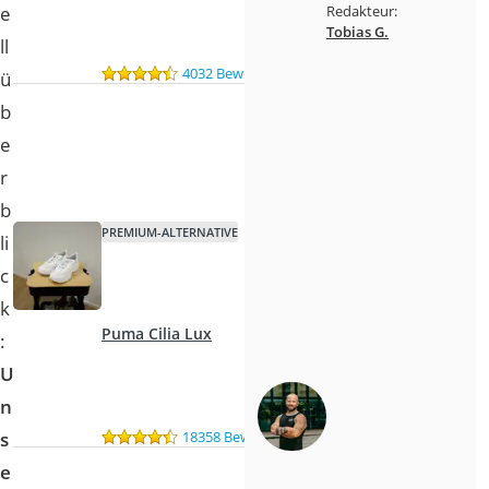
e
Redakteur:
Tobias G.
ll
4032 Bewertungen
ü
b
e
r
b
PREMIUM-ALTERNATIVE
li
c
k
Puma Cilia Lux
:
U
n
18358 Bewertungen
s
e