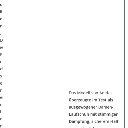
o
ll
e
n
.
D
ie
P
r
ei
s
e
r
Das Modell von Adidas
ei
überzeugte im Test als
c
ausgewogener Damen-
h
Laufschuh mit stimmiger
e
Dämpfung, sicherem Halt
n