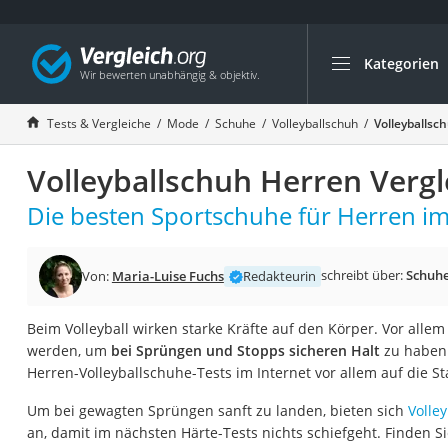
Kategorien
Die beliebtesten V
Mode
Tests & Vergleiche
Mode
Schuhe
Volleyballschuh
Volleyballsc
Boxershorts
Volleyballschuh Herren Vergl
Cellulite-Leggings
Herrensocken
Die besten Sportschuhe für Herren im
Polarisierte Sonne
Hausschuhe Herr
schreibt über:
Schuh
Von:
Maria-Luise Fuchs
Redakteurin
Radunterhose Da
Beim Volleyball wirken starke Kräfte auf den Körper. Vor alle
Suunto-Uhr
werden, um
bei Sprüngen und Stopps sicheren Halt
zu haben.
Überzieh-Sonnenbr
Herren-Volleyballschuhe-Tests im Internet vor allem auf die Sta
RFID-Blocker
Um bei gewagten Sprüngen sanft zu landen, bieten sich
Volle
Sneaker Herren
an, damit im nächsten Härte-Tests nichts schiefgeht. Finden Si