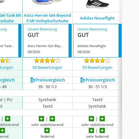
Gel-Task Mt
Asics Herren Gel-Beyond
Adidas Novaflight
Nik
lschuhe
5 Mt Volleyballschuhe
tung
Unsere Bewertung
Unsere Bewertung
Unsere
GUT
GUT
GUT
Asics Herren Gel-Task Mt Volleyballschuhe
Asics Herren Gel-Beyond 5 Mt Volleyballschuhe
Adidas Novaflight
Nike H
08/2026
08/2026
08/202
rtungen
58 Bewertungen
93 Bewertungen
26 
ergleich
Preis­vergleich
Preis­vergleich
P
- 49
39 - 50 1/2
36 - 51 1/3
er | PU
Synthetik
Textil
il
Textil
Synthetik
bilisierend
sehr stabilisierend
sehr stabilisierend
besonde
dernd
federnd
sehr federnd
s