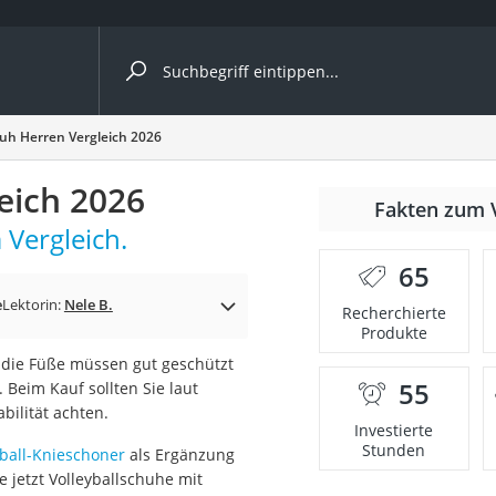
ergleiche nach Kategorie
huh Herren Vergleich 2026
eich 2026
Fakten zum 
 Vergleich.
nbrille
65
en
e
Lektorin:
Nele B.
Recherchierte
Produkte
men
m die Füße müssen gut geschützt
55
 Beim Kauf sollten Sie laut
ille
bilität achten.
Investierte
Stunden
yball-Knieschoner
als Ergänzung
e jetzt Volleyballschuhe mit