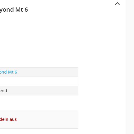
eyond Mt 6
ond Mt 6
rend
klein aus