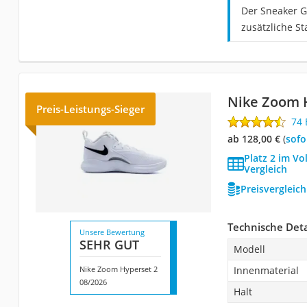
Der Sneaker G
zusätzliche St
Nike Zoom 
Preis-Leistungs-Sieger
74
ab 128,00 €
(
Sof
Platz 2 im Vo
Vergleich
Preisvergleic
Technische Deta
Unsere Bewertung
SEHR GUT
Modell
Nike Zoom Hyperset 2
Innenmaterial
08/2026
Halt