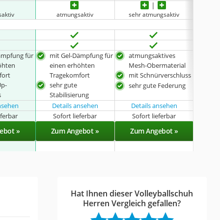
aktiv
atmungsaktiv
sehr atmungsaktiv
sehr
ämpfung für
mit Gel-Dämpfung für
atmungsaktives
mit
öhten
einen erhöhten
Mesh-Obermaterial
bes
fort
Tragekomfort
mit Schnürverschluss
stab
Up-
sehr gute
sehr gute Federung
seh
s
Stabilisierung
ansehen
Details ansehen
Details ansehen
eferbar
Sofort lieferbar
Sofort lieferbar
Sof
ebot »
Zum Angebot »
Zum Angebot »
Zu
Hat Ihnen dieser Volleyballschuh
Herren Vergleich gefallen?