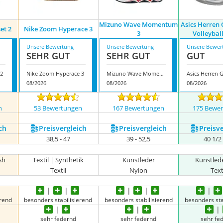
Mizuno Wave Momentum
Asics Herren 
et 2
Nike Zoom Hyperace 3
3
Volleybal
Unsere Bewertung
Unsere Bewertung
Unsere Bewer
SEHR GUT
SEHR GUT
GUT
2
Nike Zoom Hyperace 3
Mizuno Wave Momentum 3
08/2026
08/2026
08/2026
n
53 Bewertungen
167 Bewertungen
175 Bewe
ch
Preis­vergleich
Preis­vergleich
Preis­v
38,5 - 47
39 - 52,5
40 1/2 
sh
Textil | Synthetik
Kunstleder
Kunstled
Textil
Nylon
Text
erend
besonders stabilisierend
besonders stabilisierend
besonders sta
sehr federnd
sehr federnd
sehr fe