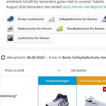
erhöhtem Schaft für besonders guten Halt in unserer Tabelle.
Geldbörse Herren
August 2026 besonders das Modell
Asics Herren Gel-Beyond M
Knirps-Regenschi
Periodenunterwäs
Kinder-Laufschuhe
Volleyballschuhe für Damen
RFID-Schutzkarte
Hallenschuhe für Herren
Handballschuhe für Damen
Motorradbrillen
Laufschuhe für Damen
Lederhose
Ausweishülle
Bademantel Herre
Aktualisiert:
08.08.2026
1 - 8 von 9:
Beste Volleyballschuhe He
Beheizbare Hands
Preis in EUR
Hersteller
Gesundheitsschu
Service
Vergleichssieger
Preis-Leistungs-Si
Abbildung
*