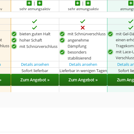
iv
sehr atmungsaktiv
sehr atmungsaktiv
atmungs
bieten guten Halt
mit Schnürverschluss
mit Gel-D
ät
einen erh
hoher Schaft
angenehme
hluss
Tragekom
Dämpfung
mit Schnürverschluss
mit Lace-
besonders
Verschlus
stabilisierend
n
Details ansehen
Details ansehen
Details 
r
Sofort lieferbar
Lieferbar in wenigen Tagen
Sofort li
»
Zum Angebot »
Zum Angebot »
Zum Ang