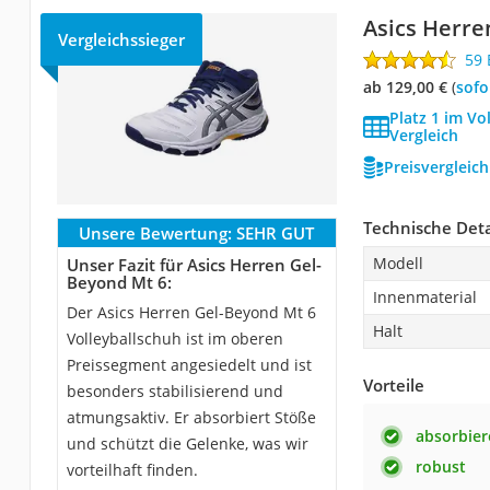
Asics Herre
Vergleichssieger
59
ab 129,00 €
(
Sof
Platz 1 im Vo
Vergleich
Preisvergleic
Technische Deta
Unsere Bewertung:
SEHR GUT
Modell
Unser Fazit für Asics Herren Gel-
Beyond Mt 6:
Innenmaterial
Der Asics Herren Gel-Beyond Mt 6
Halt
Volleyballschuh ist im oberen
Preissegment angesiedelt und ist
Vorteile
besonders stabilisierend und
atmungsaktiv. Er absorbiert Stöße
absorbier
und schützt die Gelenke, was wir
robust
vorteilhaft finden.