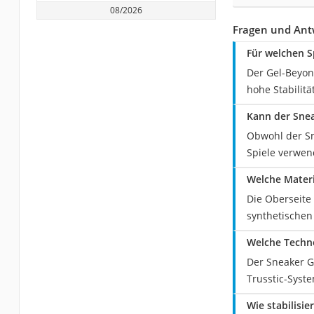
08/2026
Fragen und Ant
Für welchen S
Der Gel-Beyond
hohe Stabilit
Kann der Snea
Obwohl der Sn
Spiele verwend
Welche Materi
Die Oberseite
synthetischen 
Welche Techno
Der Sneaker G
Trusstic-Syst
Wie stabilisi