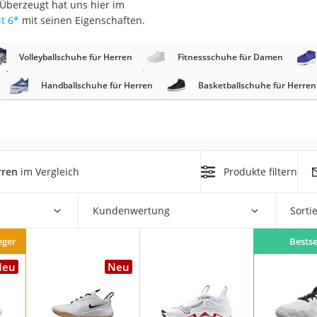
 Überzeugt hat uns hier im
t 6
*
mit seinen Eigenschaften.
rm
che
Volleyballschuhe für Herren
Fitnessschuhe für Damen
Handballschuhe für Herren
Basketballschuhe für Herren
n
rren
im Vergleich
Produkte filtern
chuhe
Kundenwertung
Sorti
he
eger
Bestse
Neu
Neu