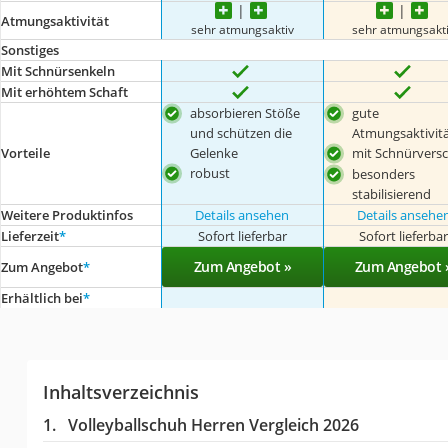
Atmungsaktivität
sehr atmungsaktiv
sehr atmungsakt
Sonstiges
Mit Schnürsenkeln
Mit erhöhtem Schaft
absorbieren Stöße
gute
und schützen die
Atmungsaktivit
Gelenke
mit Schnürversc
Vorteile
robust
besonders
stabilisierend
Weitere Produktinfos
Details ansehen
Details ansehe
Lieferzeit
*
Sofort lieferbar
Sofort lieferba
Zum Angebot »
Zum Angebot 
Zum Angebot
*
Erhältlich bei
*
Inhaltsverzeichnis
Volleyballschuh Herren Vergleich 2026