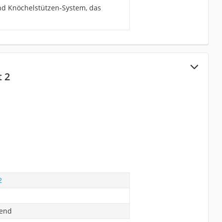
und Knöchelstützen-System, das
 2
2
rend