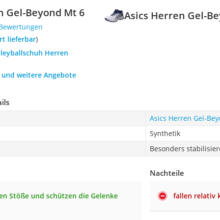
n Gel-Beyond Mt 6
Asics Herren Gel-B
 Bewertungen
ort lieferbar
)
lleyballschuh Herren
h und weitere Angebote
ils
Asics Herren Gel-Bey
Synthetik
Besonders stabilisie
Nachteile
en Stöße und schützen die Gelenke
fallen relativ 