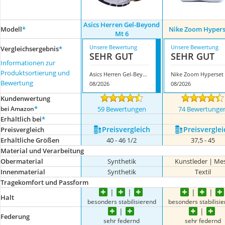
Asics Herren Gel-Beyond
Modell
*
Nike Zoom Hypers
Mt 6
Unsere Bewertung
Unsere Bewertung
Vergleichsergebnis
*
SEHR GUT
SEHR GUT
Informationen zur
Produktsortierung und
Asics Herren Gel-Beyond Mt 6
Nike Zoom Hyperset 
Bewertung
08/2026
08/2026
Kundenwertung
*
bei Amazon
59 Bewertungen
74 Bewertunge
Erhältlich bei
*
Preis­vergleich
Preis­verglei
Preis­vergleich
Erhältliche Größen
40 - 46 1/2
37,5 - 45
Material und Verarbeitung
Obermaterial
Synthetik
Kunstleder | Me
Innenmaterial
Synthetik
Textil
Tragekomfort und Passform
Halt
besonders stabilisierend
besonders stabilisi
Federung
sehr federnd
sehr federnd