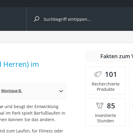
ergleiche nach Kategorie
Fakten zum 
 Herren) im
nbrille
101
en
Recherchierte
Produkte
men
:
Monique B.
85
ur
und beugt der Entwicklung
ille
al im Park spielt Barfußlaufen in
Investierte
uhen können Sie das ändern.
Stunden
nd zum Laufen, für Fitness oder