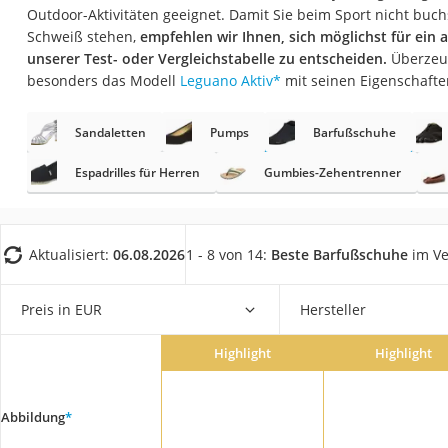
Geldbörse Herren
Outdoor-Aktivitäten geeignet. Damit Sie beim Sport nicht buch
Schweiß stehen,
empfehlen wir Ihnen, sich möglichst für ein
Knirps-Regenschi
unserer Test- oder Vergleichstabelle zu entscheiden.
Überzeug
Periodenunterwäs
besonders das Modell
Leguano Aktiv
*
mit seinen Eigenschafte
RFID-Schutzkarte
Sandaletten
Pumps
Barfußschuhe
Motorradbrillen
Espadrilles für Herren
Gumbies-Zehentrenner
Lederhose
Ausweishülle
Bademantel Herre
Aktualisiert:
06.08.2026
1 - 8 von 14:
Beste Barfußschuhe
im Ve
Beheizbare Hands
Gesundheitsschu
Preis in EUR
Hersteller
Service
Highlight
Highlight
Abbildung
*