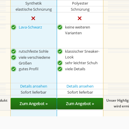
Synthetik
Polyester
elastische Schnürung
Schnürung
Lava-Schwarz
keine weiteren
Varianten
rutschfeste Sohle
klassischer Sneaker-
Look
viele verschiedene
sehr leichter Schuh
Größen
gutes Profil
viele Details
Details ansehen
Details ansehen
Sofort lieferbar
Sofort lieferbar
odukt
Unser Highli
Zum Angebot »
Zum Angebot »
wird ermit