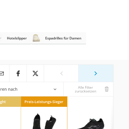
Hotelslipper
Espadrilles für Damen
Alle Filter
eren nach
zurücksetzen
ight
Preis-Leistungs-Sieger