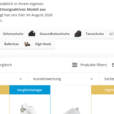
stäblich in Ihrem eigenen
 atmungsaktives Modell aus
rm
t hat uns hier im August 2026
che
n.
Zehenschuhe
Gesundheitsschuhe
Tanzschuhe
Ballerinas
High-Heels
n
rgleich
Produkte filtern
chuhe
he
Kundenwertung
Sorti
Vergleichssieger
Highl