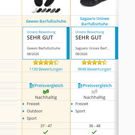
Saguaro Unisex
Be 
Geweo Barfußschuhe
Barfußschuhe
Snea
Unsere Bewertung
Unsere Bewertung
Unsere
SEHR GUT
SEHR GUT
SEH
Geweo Barfußschuhe
Saguaro Unisex Barfußschuhe
08/2026
08/2026
08/202
1130 Bewertungen
9648 Bewertungen
5 
Preis­vergleich
Preis­vergleich
P
Nachhaltig
Nachhaltig
N
•
•
•
Freizeit
Freizeit
Freize
•
•
Outdoor
Sport
•
Sport
37 - 47
36 - 48