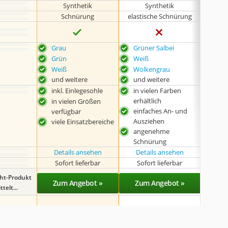
Synthetik
Synthetik
Schnürung
elastische Schnürung
Grau
Grüner Salbei
kein
Var
Grün
Weiß
Weiß
Wolkengrau
und weitere
und weitere
inkl. Einlegesohle
in vielen Farben
in v
erhältlich
erhä
in vielen Größen
einfaches An- und
beso
verfügbar
Ausziehen
Sch
viele Einsatzbereiche
angenehme
mit 
Schnürung
Details ansehen
Details ansehen
Sofort lieferbar
Sofort lieferbar
Lieferba
ght-Produkt
Zum Angebot »
Zum Angebot »
Zu
telt...