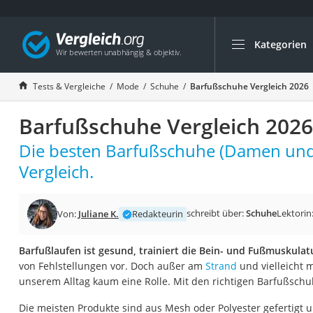
Kategorien
Die beliebtesten V
Mode
Tests & Vergleiche
Mode
Schuhe
Barfußschuhe Vergleich 2026
Boxershorts
Barfußschuhe Vergleich 2026
Cellulite-Leggings
Herrensocken
Die besten Barfußschuhe (Damen und
Polarisierte Sonne
Vergleich.
Hausschuhe Herr
Radunterhose Da
schreibt über:
Schuhe
Lektorin
Von:
Juliane K.
Redakteurin
Suunto-Uhr
Barfußlaufen ist gesund, trainiert die Bein- und Fußmuskulat
Überzieh-Sonnenbr
von Fehlstellungen vor. Doch außer am
Strand
und vielleicht m
RFID-Blocker
unserem Alltag kaum eine Rolle. Mit den richtigen Barfußsch
Sneaker Herren
Die meisten Produkte sind aus Mesh oder Polyester gefertigt u