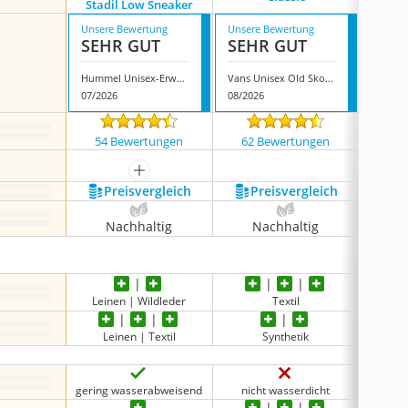
Stadil Low Sneaker
Unsere Bewertung
Unsere Bewertung
Unsere
SEHR GUT
SEHR GUT
SEH
Hummel Unisex-Erwachsene Slimmer Stadil Low Sneaker
Vans Unisex Old Skool Classic
07/2026
08/2026
08/202
54 Bewertungen
62 Bewertungen
10031
mehr anzeigen
Preis­vergleich
Preis­vergleich
P
Nachhaltig
Nachhaltig
N
Leinen | Wildleder
Textil
Leinen | Textil
Synthetik
gering wasserabweisend
nicht wasserdicht
nic