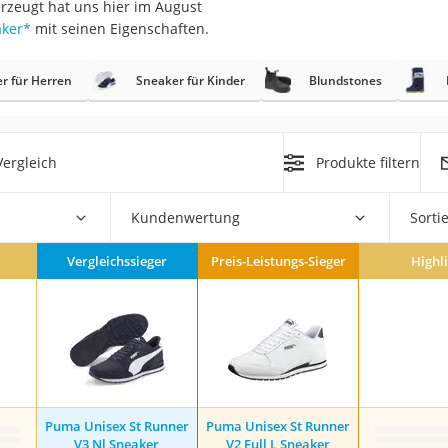
erzeugt hat uns hier im August
erren
aker
*
mit seinen Eigenschaften.
llen
r für Herren
Sneaker für Kinder
Blundstones
ergleich
Produkte filtern
r
Kundenwertung
Sorti
Vergleichssieger
Preis-Leistungs-Sieger
Highl
rren
eiten
Puma Unisex St Runner
Puma Unisex St Runner
V3 Nl Sneaker
V2 Full L Sneaker