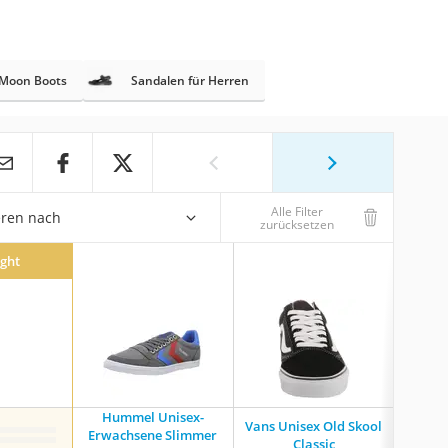
Moon Boots
Sandalen für Herren
Alle Filter
eren nach
zurücksetzen
ight
Hummel Unisex-
Vans Unisex Old Skool
Puma Un
Erwachsene Slimmer
Classic