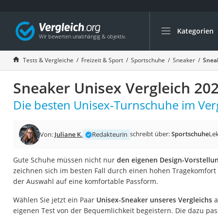
Kategorien
Die beliebtesten V
Freizeit & Sport
Tests & Vergleiche
Freizeit & Sport
Sportschuhe
Sneaker
Sneak
Gartentrampolin
Sneaker Unisex Vergleich 20
Trampolin
Metalldetektor
Die besten Unisex-Turnschuhe im Verg
Eufab-Fahrradträg
Trampolin 366 cm
schreibt über:
Sportschuhe
Lek
Von:
Juliane K.
Redakteurin
Fahrradschloss
Gute Schuhe müssen nicht nur
den eigenen Design-Vorstellu
Aluminium-Koffer
zeichnen sich im besten Fall durch einen hohen Tragekomfort 
Futterboot
der Auswahl auf eine komfortable Passform.
Air Bike
Wählen Sie jetzt ein Paar
Unisex-Sneaker unseres Vergleichs
a
E-Bike-Dreirad
eigenen Test von der Bequemlichkeit begeistern. Die dazu p