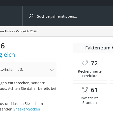
ergleiche nach Kategorie
er Unisex Vergleich 2026
26
Fakten zum 
leich.
er
72
torin:
Janina S.
Recherchierte
Produkte
ngen entsprechen
, sondern
61
aus. Achten Sie daher bereits bei
Investierte
Stunden
us und lassen Sie sich im
assenden
Sneaker-Socken