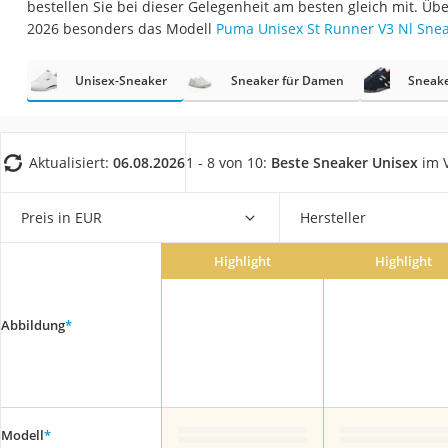
bestellen Sie bei dieser Gelegenheit am besten gleich mit. Üb
Trekkingschuhe H
2026 besonders das Modell
Puma Unisex St Runner V3 Nl Sne
Reisetasche mit Ro
Klimmzugstation
Unisex-Sneaker
Sneaker für Damen
Sneake
Koffer
Nachtsichtgerät
Aktualisiert:
06.08.2026
1 - 8 von 10:
Beste Sneaker Unisex
im V
Faltschloss
Handgepäck-Koffe
Preis in EUR
Hersteller
Vibrationsplatte
Highlight
Highlight
Wanderschuhe He
Sicherheitsweste R
Abbildung
*
Service
Modell
*