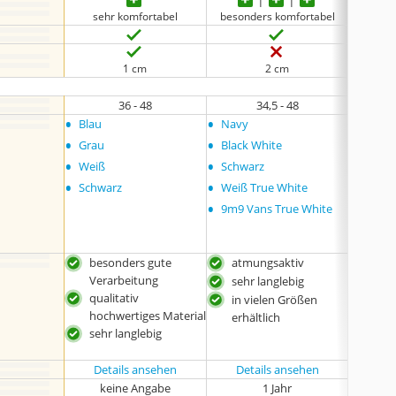
sehr komfortabel
besonders komfortabel
seh
1 cm
2 cm
36 - 48
34,5 - 48
•
•
•
Blau
Navy
schwa
•
•
Grau
Black White
•
•
Weiß
Schwarz
•
•
Schwarz
Weiß True White
•
9m9 Vans True White
besonders gute
atmungsaktiv
qual
Verarbeitung
hoc
sehr langlebig
qualitativ
atm
in vielen Größen
hochwertiges Material
bes
erhältlich
sehr langlebig
Ver
Details ansehen
Details ansehen
Det
keine Angabe
1 Jahr