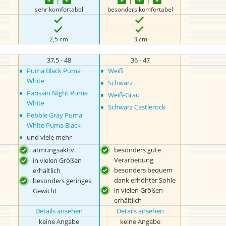
sehr komfortabel
besonders komfortabel
2,5 cm
3 cm
37,5 - 48
36 - 47
•
•
Puma Black Puma
Weiß
•
White
Schwarz
•
•
Parisian Night Puma
Weiß-Grau
White
•
Schwarz Castlerock
•
Pebble Gray Puma
White Puma Black
•
und viele mehr
atmungsaktiv
besonders gute
Verarbeitung
in vielen Größen
besonders bequem
erhältlich
dank erhöhter Sohle
besonders geringes
in vielen Größen
Gewicht
erhältlich
Details ansehen
Details ansehen
keine Angabe
keine Angabe