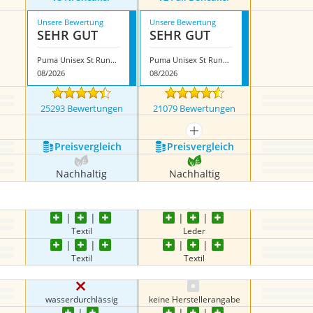
Unsere Bewertung
Unsere Bewertung
SEHR GUT
SEHR GUT
Puma Unisex St Runner V3 Nl Sneaker
Puma Unisex St Runner V2 Full L Sneaker
08/2026
08/2026
25293 Bewertungen
21079 Bewertungen
mehr anzeigen
Preis­vergleich
Preis­vergleich
Nachhaltig
Nachhaltig
Textil
Leder
Textil
Textil
wasserdurchlässig
keine Herstellerangabe