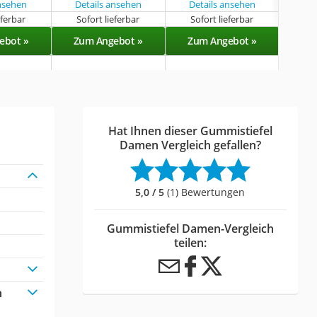
ansehen
Details ansehen
Details ansehen
eferbar
Sofort lieferbar
Sofort lieferbar
Sof
ebot »
Zum Angebot »
Zum Angebot »
Zu
Hat Ihnen dieser Gummistiefel
Damen Vergleich gefallen?
5,0 / 5
(1) Bewertungen
Gummistiefel Damen-Vergleich
teilen:
n