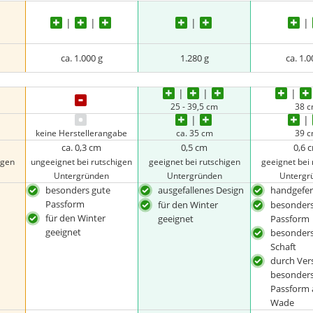
ca. 1.000 g
1.280 g
ca. 1.0
25 - 39,5 cm
38 
keine Herstellerangabe
ca. 35 cm
39 
ca. 0,3 cm
0,5 cm
0,6 
igen
ungeeignet bei rutschigen
geeignet bei rutschigen
geeignet bei 
Untergründen
Untergründen
Untergr
besonders gute
ausgefallenes Design
handgefer
Passform
für den Winter
besonders
für den Winter
geeignet
Passform
geeignet
besonder
Schaft
durch Ver
besonders
Passform 
Wade