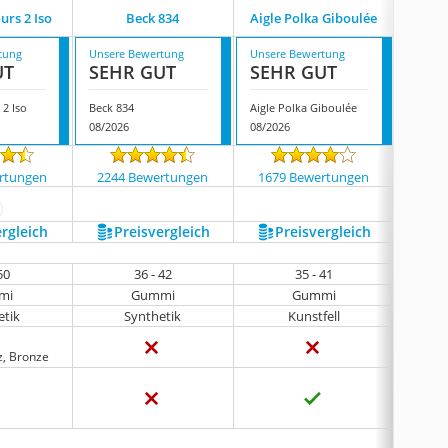
urs 2 Iso
Beck 834
Aigle Polka Giboulée
Lvra
tung
Unsere Bewertung
Unsere Bewertung
Unsere
UT
SEHR GUT
SEHR GUT
GUT
 2 Iso
Beck 834
Aigle Polka Giboulée
Lvrao 
08/2026
08/2026
08/202
rtungen
2244 Bewertungen
1679 Bewertungen
4 
ehr anzeigen
ergleich
Preis­vergleich
Preis­vergleich
P
50
36 - 42
35 - 41
mi
Gummi
Gummi
etik
Synthetik
Kunstfell
z, Bronze
z.B. 