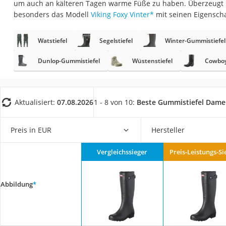
um auch an kälteren Tagen warme Füße zu haben. Überzeugt 
Geldbörse Herren
besonders das Modell
Viking Foxy Vinter
*
mit seinen Eigensch
Knirps-Regenschi
Periodenunterwäs
Watstiefel
Segelstiefel
Winter-Gummistiefel
RFID-Schutzkarte
Dunlop-Gummistiefel
Wüstenstiefel
Cowboy 
Motorradbrillen
Lederhose
Aktualisiert:
07.08.2026
1 - 8 von 10:
Beste Gummistiefel Dam
Ausweishülle
Bademantel Herre
Preis in EUR
Hersteller
Beheizbare Hands
Gesundheitsschu
Vergleichssieger
Preis-Leistungs-Si
Service
Abbildung
*