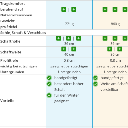
Tragekomfort
beruhend auf
Nutzerrezensionen
Gewicht
771 g
860 g
pro Stiefel
Sohle, Schaft & Verschluss
Schafthöhe
36 cm
36 cm
Schaftweite
40 cm
36 cm
Profiltiefe
0,8 cm
0,8 cm
wichtig bei rutschigen
geeignet bei rutschigen
geeignet bei rutsch
Untergründen
Untergründen
Untergründen
handgefertigt
handgefertigt
besonders hoher
Weite am Schaft
Schaft
verstellbar
für den Winter
Vorteile
geeignet