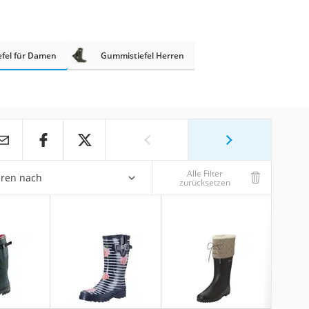
fel für Damen
Gummistiefel Herren
Alle Filter
eren nach
zurücksetzen