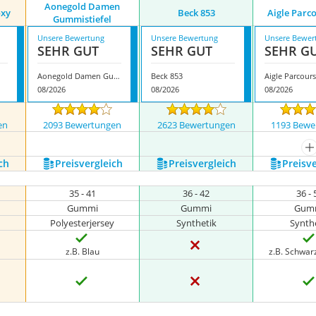
Aonegold Damen
oxy
Beck 853
Aigle Parco
Gummistiefel
Unsere Bewertung
Unsere Bewertung
Unsere Bewer
SEHR GUT
SEHR GUT
SEHR G
Aonegold Damen Gummistiefel
Beck 853
Aigle Parcours
08/2026
08/2026
08/2026
en
2093 Bewertungen
2623 Bewertungen
1193 Bewe
m
ch
Preis­vergleich
Preis­vergleich
Preis­v
35 - 41
36 - 42
36 - 
Gummi
Gummi
Gum
Polyesterjersey
Synthetik
Synth
z.B. Blau
z.B. Schwar