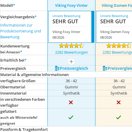
Modell
*
Viking Foxy Vinter
Viking Damen F
Unsere Bewertung
Unsere Bewertung
Vergleichsergebnis
*
SEHR GUT
SEHR GUT
Informationen zur
Produktsortierung und
Viking Foxy Vinter
Viking Damen Foxy
Bewertung
08/2026
08/2026
Kundenwertung
*
bei Amazon
2282 Bewertungen
2282 Bewertung
Erhältlich bei
*
mehr anzeigen
Preis­vergleich
Preis­verglei
Preis­vergleich
Material & allgemeine Informationen
verfügbare Größen
36 - 42
36 - 42
Obermaterial
Gummi
Gummi
Innenmaterial
Synthetik
Synthetik
in verschiedenen Farben
verfügbar
gefüttert
auch als Winterstiefel
geeignet
Passform & Tragekomfort