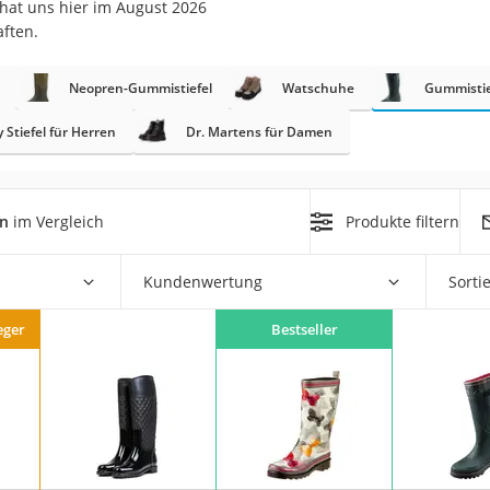
hat uns hier im August 2026
aften.
rm
che
Neopren-Gummistiefel
Watschuhe
Gummistie
Stiefel für Herren
Dr. Martens für Damen
en
im Vergleich
Produkte filtern
n
Kundenwertung
Sorti
chuhe
he
eger
Bestseller