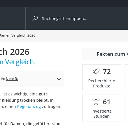
ergleiche nach Kategorie
Damen Vergleich 2026
ch 2026
Fakten zum 
 Vergleich.
nbrille
72
en
rin:
Nele B.
Recherchierte
Produkte
men
 ist es wichtig, eine
gute
61
Kleidung trocken bleibt.
In
ille
en, einen
Regenanzug
zu tragen,
Investierte
Stunden
l für Damen, die gefüttert sind
,