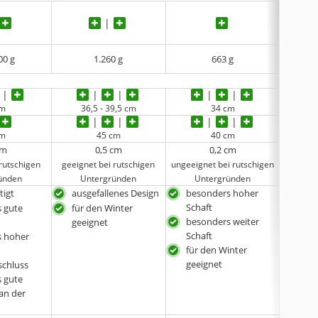
00 g
1.260 g
663 g
cm
36,5 - 39,5 cm
34 cm
cm
45 cm
40 cm
cm
0,5 cm
0,2 cm
rutschigen
geeignet bei rutschigen
ungeeignet bei rutschigen
ungeeig
ünden
Untergründen
Untergründen
U
tigt
ausgefallenes Design
besonders hoher
ausg
Schaft
 gute
für den Winter
in b
besonders weiter
geeignet
Farb
Schaft
s hoher
für den Winter
geeignet
schluss
 gute
an der