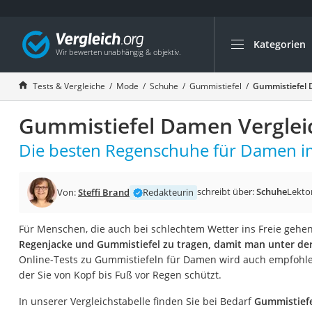
Kategorien
Die beliebtesten V
Mode
Tests & Vergleiche
Mode
Schuhe
Gummistiefel
Gummistiefel 
Boxershorts
Gummistiefel Damen Verglei
Cellulite-Leggings
Herrensocken
Die besten Regenschuhe für Damen im
Polarisierte Sonne
Hausschuhe Herr
schreibt über:
Schuhe
Lekto
Von:
Steffi Brand
Redakteurin
Radunterhose Da
Für Menschen, die auch bei schlechtem Wetter ins Freie gehen,
Suunto-Uhr
Regenjacke und Gummistiefel zu tragen, damit man unter der 
Überzieh-Sonnenbr
Online-Tests zu Gummistiefeln für Damen wird auch empfohl
der Sie von Kopf bis Fuß vor Regen schützt.
RFID-Blocker
Sneaker Herren
In unserer Vergleichstabelle finden Sie bei Bedarf
Gummistiefe