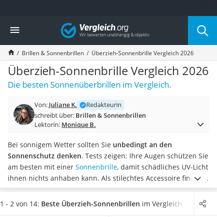
Die beliebtesten Vergleiche nach Kategorie
Vergleich
Mode
Boxershorts
Brillen & Sonnenbrillen
Überzieh-Sonnenbrille Vergleich 2026
Cellulite-Leggings
Herrensocken
Überzieh-Sonnenbrille Vergleich 2026
Polarisierte Sonnenbrille
Die besten Sonnenüberbrillen im Vergleich.
Hausschuhe Herren
Radunterhose Damen
Von:
Juliane K.
Redakteurin
Suunto-Uhr
schreibt über:
Brillen & Sonnenbrillen
Überzieh-Sonnenbrille
Lektorin:
Monique B.
RFID-Blocker
Sneaker Herren
Bei sonnigem Wetter sollten Sie
unbedingt an den
Geldbörse Herren
Sonnenschutz denken
. Tests zeigen: Ihre Augen schützen Sie
Knirps-Regenschirm
am besten mit einer
Sonnenbrille
, damit schädliches UV-Licht
Periodenunterwäsche
ihnen nichts anhaben kann. Als stilechtes Accessoire finden
RFID-Schutzkarte
Sie sie in allen modischen Varianten.
Motorradbrillen
Wenn Sie auch als Brillenträger nicht auf Ihren Sonnenschutz
1 - 2 von 14:
Beste Überzieh-Sonnenbrillen
im Vergleich
Lederhose
verzichten möchten, können
Überzieh-Sonnenbrillen eine