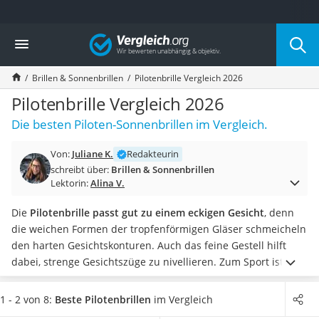
Die beliebtesten Vergleiche nach Kategorie
Vergleich
Mode
Boxershorts
Brillen & Sonnenbrillen
Pilotenbrille Vergleich 2026
Cellulite-Leggings
Herrensocken
Pilotenbrille Vergleich 2026
Polarisierte Sonnenbrille
Die besten Piloten-Sonnenbrillen im Vergleich.
Hausschuhe Herren
Radunterhose Damen
Von:
Juliane K.
Redakteurin
Suunto-Uhr
schreibt über:
Brillen & Sonnenbrillen
Überzieh-Sonnenbrille
Lektorin:
Alina V.
RFID-Blocker
Sneaker Herren
Die
Pilotenbrille passt gut zu einem eckigen Gesicht
, denn
Geldbörse Herren
die weichen Formen der tropfenförmigen Gläser schmeicheln
Knirps-Regenschirm
den harten Gesichtskonturen. Auch das feine Gestell hilft
Periodenunterwäsche
dabei, strenge Gesichtszüge zu nivellieren. Zum Sport ist die
RFID-Schutzkarte
Pilotenbrille eher ungeeignet. Für die Radtour empfehlen wir
Motorradbrillen
stattdessen eine
polarisierte Fahrradbrille
.
Wählen Sie jetzt
1 - 2 von 8:
Beste Pilotenbrillen
im Vergleich
Lederhose
eine Pilotenbrille aus unserer Vergleichstabelle,
die über