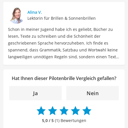
für Bekleidung als Autorin im Bereich Mode mit Ihnen
teilen. Meine Beiträge umfassen Modetrends,
Alina V.
Stylingtipps, Produktbewertungen und Modeinspirationen
Lektorin für Brillen & Sonnenbrillen
für verschiedene Anlässe.
Schon in meiner Jugend habe ich es geliebt, Bücher zu
Der Pilotenbrille-Vergleich ist aus unserer Sicht
lesen, Texte zu schreiben und die Schönheit der
besonders empfehlenswert für
Flieger
und
Piloten
.
geschriebenen Sprache hervorzuheben. Ich finde es
spannend, dass Grammatik, Satzbau und Wortwahl keine
langweiligen unnötigen Regeln sind, sondern einen Text
zum Leben erwecken können. Deshalb habe ich es mir
zur Aufgabe gemacht, mein Know How und die Liebe zum
geschriebenen Wort als Lektorin bei VGL in unsere Texte
Hat Ihnen dieser Pilotenbrille Vergleich gefallen?
einfließen zu lassen. Mit meinem Auge für
Detailgenauigkeit und sprachliche Präzision unterstütze
Ja
Nein
ich unser Redaktionsteam dabei, qualitativ hochwertige
und fehlerfreie Inhalte zu liefern. Dabei liebe ich es,
meinen Wissensschatz immer mehr zu erweitern und
mich täglich mit den verschiedensten Themen
5,0 / 5
(1) Bewertungen
auseinanderzusetzen.