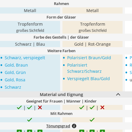
Rahmen
Metall
Metall
Form der Gläser
Tropfenform
Tropfenform
großes Sichtfeld
großes Sichtfeld
Farbe des Gestells | der Gläser
Schwarz | Blau
Gold | Rot-Orange
Weitere Farben
•
•
•
Schwarz, verspiegelt
Polarisiert Braun/Gold
P
•
•
•
Gold, Braun
Polarisiert
R
•
•
Schwarz/Schwarz
Gold, Grün
S
•
•
•
Verspiegelt Blau/Gold
Gold, Rosa
u
•
Schwarz
Material und Eignung
Geeignet für Frauen | Männer | Kinder
Mit Rahmen
Tönungsgrad