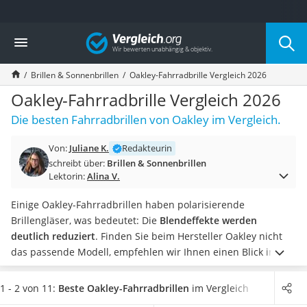
Die beliebtesten Vergleiche nach Kategorie
Vergleich
Mode
Boxershorts
Brillen & Sonnenbrillen
Oakley-Fahrradbrille Vergleich 2026
Cellulite-Leggings
Herrensocken
Oakley-Fahrradbrille Vergleich 2026
Polarisierte Sonnenbrille
Die besten Fahrradbrillen von Oakley im Vergleich.
Hausschuhe Herren
Radunterhose Damen
Von:
Juliane K.
Redakteurin
Suunto-Uhr
schreibt über:
Brillen & Sonnenbrillen
Überzieh-Sonnenbrille
Lektorin:
Alina V.
RFID-Blocker
Sneaker Herren
Einige Oakley-Fahrradbrillen haben polarisierende
Geldbörse Herren
Brillengläser, was bedeutet: Die
Blendeffekte werden
Knirps-Regenschirm
deutlich reduziert
. Finden Sie beim Hersteller Oakley nicht
Periodenunterwäsche
das passende Modell, empfehlen wir Ihnen einen Blick in
RFID-Schutzkarte
unseren Vergleich der
polarisierten Fahrradbrillen
.
Wählen
Motorradbrillen
Sie jetzt eine Oakley-Fahrradbrille aus unserer
1 - 2 von 11:
Beste Oakley-Fahrradbrillen
im Vergleich
Lederhose
Vergleichstabelle,
die keinen Steg hat und in der