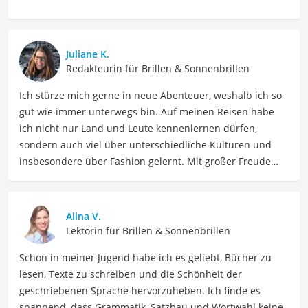
Juliane K.
Redakteurin für Brillen & Sonnenbrillen
Ich stürze mich gerne in neue Abenteuer, weshalb ich so
gut wie immer unterwegs bin. Auf meinen Reisen habe
ich nicht nur Land und Leute kennenlernen dürfen,
sondern auch viel über unterschiedliche Kulturen und
insbesondere über Fashion gelernt. Mit großer Freude
möchte ich nun mein Fachwissen und meine Leidenschaft
für Bekleidung als Autorin im Bereich Mode mit Ihnen
teilen. Meine Beiträge umfassen Modetrends,
Alina V.
Stylingtipps, Produktbewertungen und Modeinspirationen
Lektorin für Brillen & Sonnenbrillen
für verschiedene Anlässe.
Schon in meiner Jugend habe ich es geliebt, Bücher zu
Der Oakley-Fahrradbrille-Vergleich ist aus unserer Sicht
lesen, Texte zu schreiben und die Schönheit der
besonders empfehlenswert für
Fahrradfahrer
und
geschriebenen Sprache hervorzuheben. Ich finde es
Sportler
.
spannend, dass Grammatik, Satzbau und Wortwahl keine