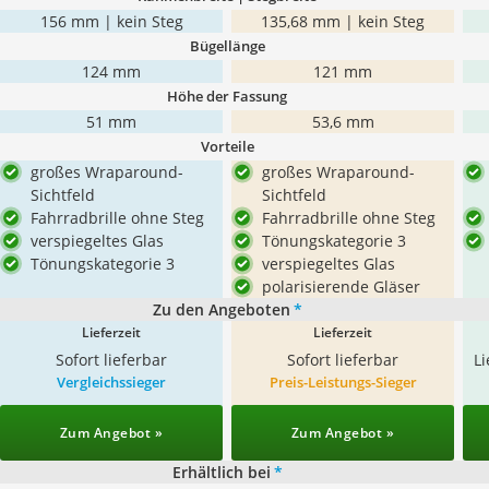
156 mm | kein Steg
135,68 mm | kein Steg
Bügellänge
124 mm
121 mm
Höhe der Fassung
51 mm
53,6 mm
Vorteile
großes Wraparound-
großes Wraparound-
Sichtfeld
Sichtfeld
Fahrradbrille ohne Steg
Fahrradbrille ohne Steg
verspiegeltes Glas
Tönungskategorie 3
Tönungskategorie 3
verspiegeltes Glas
polarisierende Gläser
Zu den Angeboten
*
Lieferzeit
Lieferzeit
Sofort lieferbar
Sofort lieferbar
L
Vergleichssieger
Preis-Leistungs-Sieger
Zum Angebot »
Zum Angebot »
Erhältlich bei
*