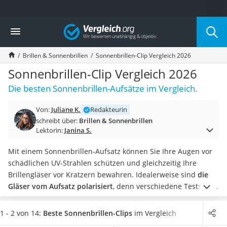
Die beliebtesten Vergleiche nach Kategorie
Vergleich
Mode
Boxershorts
Brillen & Sonnenbrillen
Sonnenbrillen-Clip Vergleich 2026
Cellulite-Leggings
Herrensocken
Sonnenbrillen-Clip Vergleich 2026
Polarisierte Sonnenbrille
Die besten Sonnenbrillen-Aufsätze im Vergleich.
Hausschuhe Herren
Radunterhose Damen
Von:
Juliane K.
Redakteurin
Suunto-Uhr
schreibt über:
Brillen & Sonnenbrillen
Überzieh-Sonnenbrille
Lektorin:
Janina S.
RFID-Blocker
Sneaker Herren
Mit einem Sonnenbrillen-Aufsatz können Sie Ihre Augen vor
Geldbörse Herren
schädlichen UV-Strahlen schützen und gleichzeitig Ihre
Knirps-Regenschirm
Brillengläser vor Kratzern bewahren. Idealerweise sind
die
Periodenunterwäsche
Gläser vom Aufsatz polarisiert
, denn verschiedene Tests im
RFID-Schutzkarte
Internet haben festgestellt, dass diese Modelle den Kontrast
Motorradbrillen
erhöhen und Spiegelungen ausblenden können.
Suchen Sie
1 - 2 von 14:
Beste Sonnenbrillen-Clips
im Vergleich
Lederhose
gleich mehrere Sonnenbrillen-Aufsätze? Dann werfen Sie