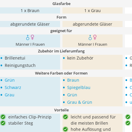
Glasfarbe
1 x Braun
1 x Grau
Form
abgerundete Gläser
abgerundete Gläser
geeignet für
Männer I Frauen
Männer I Frauen
Zubehör im Lieferumfang
•
•
•
Brillenetui
kein Zubehör
G
•
•
Reinigungstuch
R
Weitere Farben oder Formen
•
•
•
Grün
Braun
•
•
•
Schwarz
Spiegelblau
C
•
•
•
Grau
Grün
C
•
•
Grau & Grün
u
Vorteile
einfaches Clip-Prinzip
leicht und passend für
stabiler Steg
die meisten Brillen
hohe Auflösung und