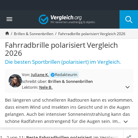
Die beliebtesten Vergleiche nach Kategorie
Vergleich
Mode
Boxershorts
Brillen & Sonnenbrillen
Fahrradbrille polarisiert Vergleich 2026
Cellulite-Leggings
Herrensocken
Fahrradbrille polarisiert Vergleich
Polarisierte Sonnenbrille
2026
Hausschuhe Herren
Die besten Sportbrillen (polarisiert) im Vergleich.
Radunterhose Damen
Suunto-Uhr
Von:
Juliane K.
Redakteurin
Überzieh-Sonnenbrille
schreibt über:
Brillen & Sonnenbrillen
RFID-Blocker
Lektorin:
Nele B.
Sneaker Herren
Geldbörse Herren
Bei längeren und schnelleren Radtouren kann es vorkommen,
Knirps-Regenschirm
dass einem Wind und Insekten ins Gesicht und in die Augen
Periodenunterwäsche
gelangen. Auch bei intensiver Sonneneinstrahlung kann das
RFID-Schutzkarte
schöne Radfahren anstrengend für die Augen sein. Im
Motorradbrillen
Gegensatz zu gewöhnlichen
Sonnenbrillen
sind polarisierte
Lederhose
Fahrradbrillen speziell für den Radsport hergestellt. Online-
1 - 2 von 11:
Beste Fahrradbrillen polarisiert
im Vergleich