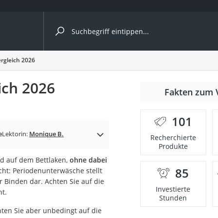
ergleiche nach Kategorie
rgleich 2026
ich 2026
Fakten zum 
nbrille
101
en
e
Lektorin:
Monique B.
Recherchierte
Produkte
men
nd auf dem Bettlaken,
ohne dabei
85
icht: Periodenunterwäsche stellt
ille
 Binden dar. Achten Sie auf die
Investierte
ht.
Stunden
hten Sie aber unbedingt auf die