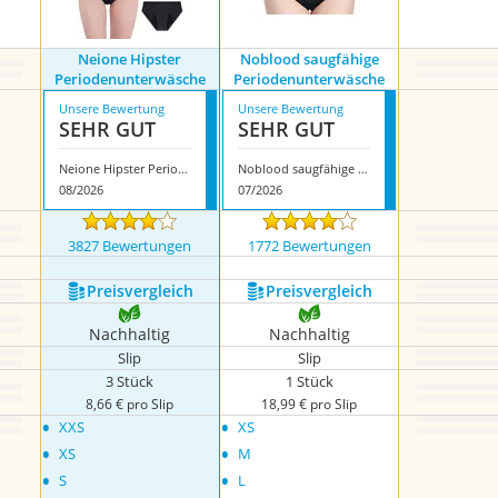
Neione Hipster
Noblood saugfähige
Periodenunterwäsche
Periodenunterwäsche
Unsere Bewertung
Unsere Bewertung
SEHR GUT
SEHR GUT
Neione Hipster Periodenunterwäsche
Noblood saugfähige Periodenunterwäsche
08/2026
07/2026
3827 Bewertungen
1772 Bewertungen
Preis­vergleich
Preis­vergleich
Nachhaltig
Nachhaltig
Slip
Slip
3 Stück
1 Stück
8,66 € pro Slip
18,99 € pro Slip
•
•
XXS
XS
•
•
XS
M
•
•
S
L