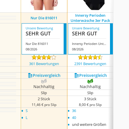
Innersy Perioden
Shar
Nur Die 816011
Unterwäsche 3er Pack
U
Unsere Bewertung
Unsere Bewertung
Unsere
SEHR GUT
SEHR GUT
SEH
Nur Die 816011
Innersy Perioden Unterwäsche 3er Pack
08/2026
08/2026
08/202
361 Bewertungen
2391 Bewertungen
967
Preis­vergleich
Preis­vergleich
P
Nachhaltig
Nachhaltig
N
Slip
Slip
2 Stück
3 Stück
11,46 € pro Slip
8,00 € pro Slip
8,
•
•
•
S
36
S
•
•
•
L
40
M
•
•
und weitere Größen
L