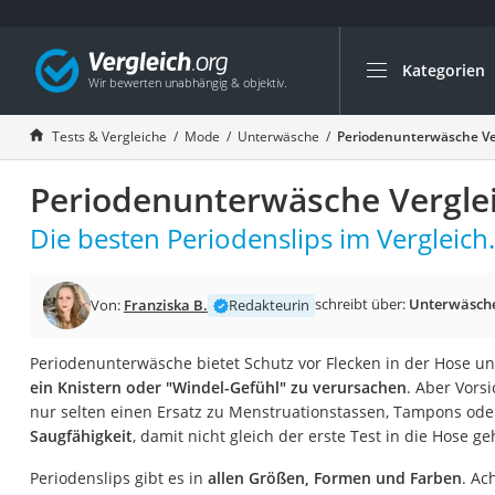
Kategorien
Die beliebtesten V
Mode
Tests & Vergleiche
Mode
Unterwäsche
Periodenunterwäsche Ve
Boxershorts
Periodenunterwäsche Vergle
Cellulite-Leggings
Herrensocken
Die besten Periodenslips im Vergleich.
Polarisierte Sonne
Hausschuhe Herr
schreibt über:
Unterwäsch
Von:
Franziska B.
Redakteurin
Radunterhose Da
Periodenunterwäsche bietet Schutz vor Flecken in der Hose u
Suunto-Uhr
ein Knistern oder "Windel-Gefühl" zu verursachen
. Aber Vors
Überzieh-Sonnenbr
nur selten einen Ersatz zu Menstruationstassen, Tampons oder
Saugfähigkeit
, damit nicht gleich der erste Test in die Hose ge
RFID-Blocker
Sneaker Herren
Periodenslips gibt es in
allen Größen, Formen und Farben
. Ac