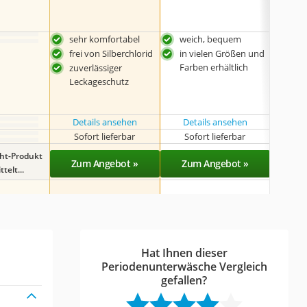
sehr komfortabel
weich, bequem
bes
Sch
frei von Silberchlorid
in vielen Größen und
in 
Farben erhältlich
zuverlässiger
Farb
Leckageschutz
Details ansehen
Details ansehen
Det
Sofort lieferbar
Sofort lieferbar
Sof
ght-Produkt
Zum Angebot »
Zum Angebot »
Zu
telt...
Hat Ihnen dieser
Periodenunterwäsche Vergleich
gefallen?