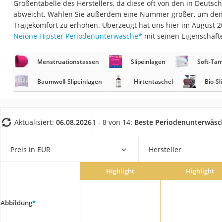
Größentabelle des Herstellers, da diese oft von den in Deut
Geldbörse Herren
abweicht. Wählen Sie außerdem eine Nummer größer, um den
Knirps-Regenschi
Tragekomfort zu erhöhen. Überzeugt hat uns hier im August 
Neione Hipster Periodenunterwäsche
*
mit seinen Eigenschaft
Periodenunterwäs
RFID-Schutzkarte
Menstruationstassen
Slipeinlagen
Soft-Ta
Motorradbrillen
Baumwoll-Slipeinlagen
Hirtentäschel
Bio-Sl
Lederhose
Ausweishülle
Bademantel Herre
Aktualisiert:
06.08.2026
1 - 8 von 14:
Beste Periodenunterwäs
Beheizbare Hands
Preis in EUR
Hersteller
Gesundheitsschu
Service
Highlight
Highlight
Abbildung
*