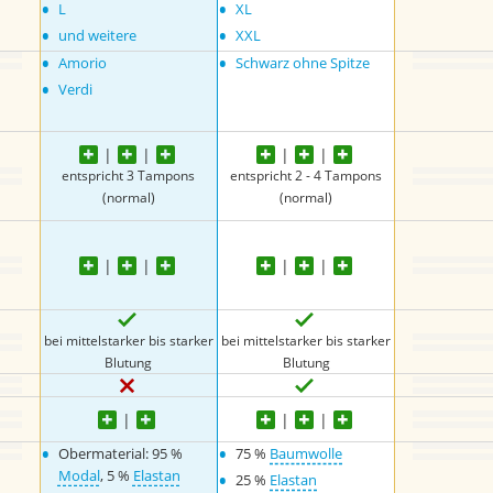
•
•
L
XL
•
•
und weitere
XXL
•
•
Amorio
Schwarz ohne Spitze
•
Verdi
entspricht 3 Tampons
entspricht 2 - 4 Tampons
(normal)
(normal)
bei mittelstarker bis starker
bei mittelstarker bis starker
Blutung
Blutung
•
•
Obermaterial: 95 %
75 %
Baumwolle
•
Modal
, 5 %
Elastan
25 %
Elastan