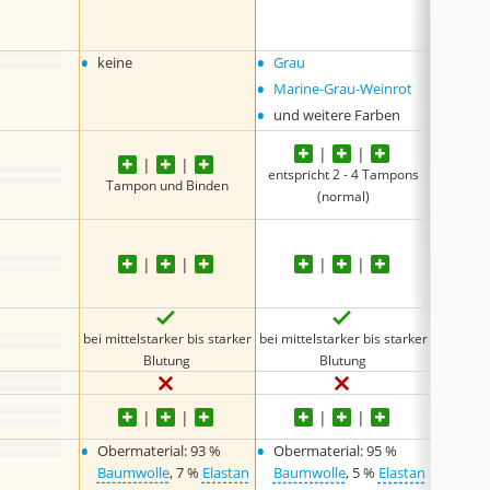
•
XL
•
XXL
•
•
•
keine
Grau
Tiefbl
•
•
Marine-Grau-Weinrot
Beige
•
und weitere Farben
entspricht 2 - 4 Tampons
entspri
Tampon und Binden
(normal)
bei mittelstarker bis starker
bei mittelstarker bis starker
bei leich
Blutung
Blutung
•
•
•
Obermaterial: 93 %
Obermaterial: 95 %
Oberm
Baumwolle
, 7 %
Elastan
Baumwolle
, 5 %
Elastan
Polya