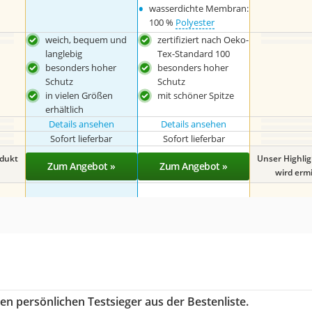
•
wasserdichte Membran:
100 %
Polyester
weich, bequem und
zertifiziert nach Oeko-
langlebig
Tex-Standard 100
besonders hoher
besonders hoher
Schutz
Schutz
in vielen Größen
mit schöner Spitze
erhältlich
Details ansehen
Details ansehen
Sofort lieferbar
Sofort lieferbar
odukt
Unser Highli
Zum Angebot »
Zum Angebot »
wird ermit
en persönlichen Testsieger aus der Bestenliste.