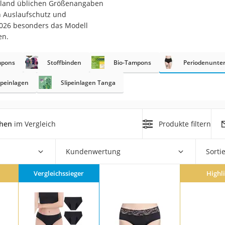
schland üblichen Größenangaben
 Auslaufschutz und
rm
2026 besonders das Modell
en.
che
mpons
Stoffbinden
Bio-Tampons
Periodenunte
ipeinlagen
Slipeinlagen Tanga
n
chen
im Vergleich
Produkte filtern
chuhe
he
Kundenwertung
Sorti
Vergleichssieger
Highl