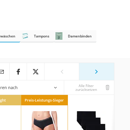
rwäschen
Tampons
Damenbinden
Alle Filter
eren nach
zurücksetzen
ight
Preis-Leistungs-Sieger