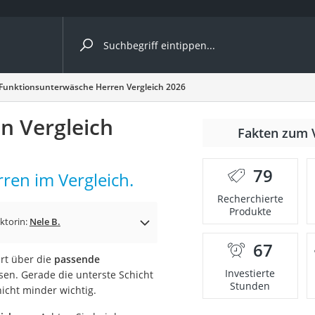
ergleiche nach Kategorie
Funktionsunterwäsche Herren Vergleich 2026
n Vergleich
Fakten zum 
nbrille
79
ren im Vergleich.
en
Recherchierte
Produkte
men
ktorin:
Nele B.
67
ille
irt über die
passende
Investierte
sen. Gerade die unterste Schicht
Stunden
nicht minder wichtig.