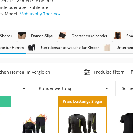
ich
aus. Achten Sie bei der
ende oder aber kühlende
rm
das Modell
Mobiusphy Thermo-
che
Shaper
Damen-Slips
Oberschenkelbänder
Sha
he für Herren
Funktionsunterwäsche für Kinder
Unterhem
n
chen Herren
im Vergleich
Produkte filtern
chuhe
Kundenwertung
Sorti
he
Preis-Leistungs-Sieger