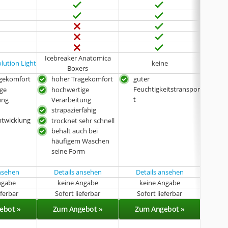
Icebreaker Anatomica
lution Light
keine
Boxers
gekomfort
hoher Tragekomfort
guter
hoh
Feuchtigkeitstranspor
ge
hochwertige
gut
t
ung
Verarbeitung
Feu
strapazierfähig
t
twicklung
anti
trocknet sehr schnell
sch
behält auch bei
häufigem Waschen
seine Form
ansehen
Details ansehen
Details ansehen
Det
ngabe
keine Angabe
keine Angabe
k
eferbar
Sofort lieferbar
Sofort lieferbar
Sof
ebot »
Zum Angebot »
Zum Angebot »
Zu