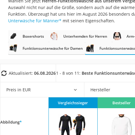
Wählen Sie jetzt
Herren-Funktionswäsche aus unserem Vergle
Geldbörse Herren
Auswahl nicht nur auf die Größe, sondern auch auf die wärm
Knirps-Regenschi
Funktion. Überzeugt hat uns hier im August 2026 besonders 
Unterwäsche für Männer
*
mit seinen Eigenschaften.
Periodenunterwäs
RFID-Schutzkarte
Boxershorts
Unterhemden für Herren
Arm-
Motorradbrillen
Funktionsunterwäsche für Damen
Funktionsunterwäsc
Lederhose
Ausweishülle
Bademantel Herre
Aktualisiert:
06.08.2026
1 - 8 von 11:
Beste Funktionsunterwäs
Beheizbare Hands
Preis in EUR
Hersteller
Gesundheitsschu
Service
Vergleichssieger
Bestseller
Abbildung
*