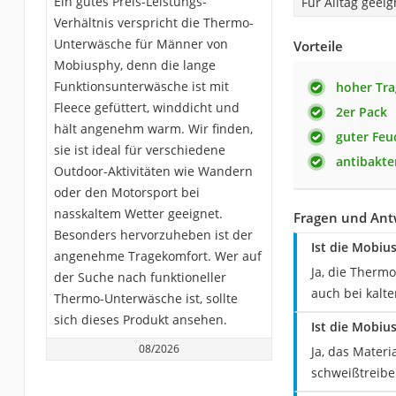
Ein gutes Preis-Leistungs-
Für Alltag geeig
Verhältnis verspricht die Thermo-
Unterwäsche für Männer von
Vorteile
Mobiusphy, denn die lange
Funktionsunterwäsche ist mit
hoher Tr
Fleece gefüttert, winddicht und
2er Pack
hält angenehm warm. Wir finden,
guter Feu
sie ist ideal für verschiedene
antibakter
Outdoor-Aktivitäten wie Wandern
oder den Motorsport bei
nasskaltem Wetter geeignet.
Fragen und Ant
Besonders hervorzuheben ist der
Ist die Mobiu
angenehme Tragekomfort. Wer auf
Ja, die Thermo
der Suche nach funktioneller
auch bei kalt
Thermo-Unterwäsche ist, sollte
sich dieses Produkt ansehen.
Ist die Mobi
08/2026
Ja, das Materi
schweißtreibe