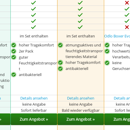
im Set enthalten
im Set enthalten
Odlo Boxer Evo
fort
hoher Tragekomfort
atmungsaktives und
hoher Tra
feuchtigkeitstranspor
2er Pack
hochwerti
tierendes Material
anspor
Verarbeit
guter
hoher Tragekomfort
keine
Feuchtigkeitstranspor
antibakteriell
Geruchsen
t
und
antibakteriell
ruktio
ng
n
Details ansehen
Details ansehen
Details 
keine Angabe
keine Angabe
keine A
r
Sofort lieferbar
Bald wieder verfügbar
Sofort li
»
Zum Angebot »
Zum Angebot »
Zum Ang