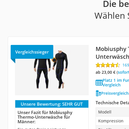
Die b
Wählen S
Mobiusphy 
Vergleichssieger
Unterwäsch
16
ab 23,00 €
(
Sofor
Platz 1 im F
Vergleich
Preisvergleic
Technische Deta
Unsere Bewertung:
SEHR GUT
Modell
Unser Fazit für Mobiusphy
Thermo-Unterwäsche für
Kompression
Männer: