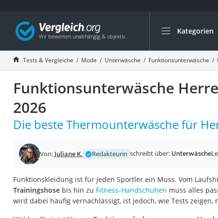
Kategorien
Die beliebtesten V
Mode
Tests & Vergleiche
Mode
Unterwäsche
Funktionsunterwäsche
Boxershorts
Funktionsunterwäsche Herre
Cellulite-Leggings
Herrensocken
2026
Polarisierte Sonne
Die beste Thermounterwäsche für Her
Hausschuhe Herr
Radunterhose Da
schreibt über:
Unterwäsche
Le
Von:
Juliane K.
Redakteurin
Suunto-Uhr
Überzieh-Sonnenbr
Funktionskleidung ist für jeden Sportler ein Muss. Vom Laufsh
Trainingshose
bis hin zu
Fitness-Handschuhen
muss alles pas
RFID-Blocker
wird dabei häufig vernachlässigt, ist jedoch, wie Tests zeigen, 
Sneaker Herren