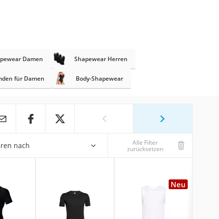
pewear Damen
Shapewear Herren
den für Damen
Body-Shapewear
Alle Filter
eren nach
zurücksetzen
Neu