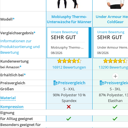
Mobiusphy Thermo-
Under Armour He
Modell
*
Unterwäsche für Männer
ColdGear
Unsere Bewertung
Unsere Bewertung
Vergleichsergebnis
*
SEHR GUT
SEHR GUT
Informationen zur
Produktsortierung und
Mobiusphy Thermo-Unterwäsche für Männer
Under Armo
Bewertung
08/2026
08/2026
Kundenwertung
*
bei Amazon
16912 Bewertungen
13290 Bewertun
Erhältlich bei
*
mehr a
Preis­vergleich
Preis­verglei
Preis­vergleich
Größen
S - XXL
S - 3XL
90% Polyester 10 %
87% Polyester, 
Material
Spandex
Elasthan
Kompression
Eignung
für Alltag geeignet
Besonders geeignet für