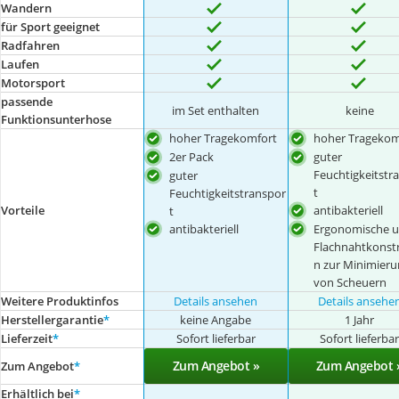
Wandern
für Sport geeignet
Radfahren
Laufen
Motorsport
passende
im Set enthalten
keine
Funktionsunterhose
hoher Tragekomfort
hoher Tragekom
2er Pack
guter
Feuchtigkeitstr
guter
t
Feuchtigkeitstranspor
Vorteile
antibakteriell
t
antibakteriell
Ergonomische 
Flachnahtkonst
n zur Minimieru
von Scheuern
Weitere Produktinfos
Details ansehen
Details ansehe
Herstellergarantie
*
keine Angabe
1 Jahr
Lieferzeit
*
Sofort lieferbar
Sofort lieferba
Zum Angebot »
Zum Angebot 
Zum Angebot
*
Erhältlich bei
*