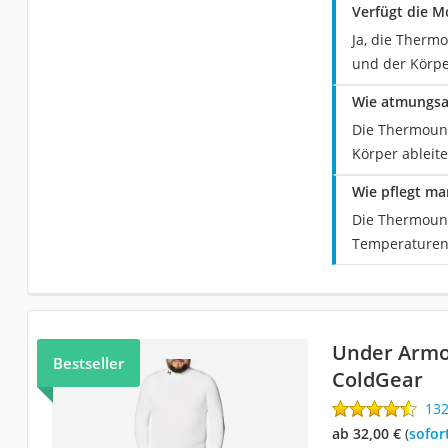
Verfügt die 
Ja, die Thermo
und der Körpe
Wie atmungsa
Die Thermount
Körper ableite
Wie pflegt m
Die Thermount
Temperaturen 
Under Armo
Bestseller
ColdGear
13
ab 32,00 €
(
Sofor