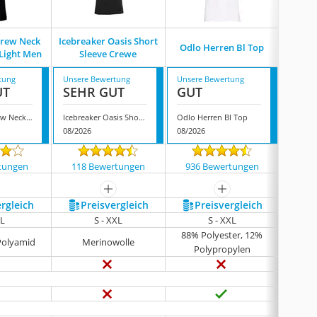
Crew Neck
Icebreaker Oasis Short
Niksa 
Odlo Herren Bl Top
-Light Men
Sleeve Crewe
Komp
tung
Unsere Bewertung
Unsere Bewertung
Unsere
UT
SEHR GUT
GUT
GUT
Odlo Shirt Crew Neck Evolution X-Light Men
Icebreaker Oasis Short Sleeve Crewe
Odlo Herren Bl Top
08/2026
08/2026
08/202
tungen
118 Bewertungen
936 Bewertungen
9004
mehr anzeigen
mehr anzeigen
ergleich
Preis­vergleich
Preis­vergleich
P
XL
S - XXL
S - XXL
88% Polyester, 12%
87% 
 Polyamid
Merinowolle
Polypropylen