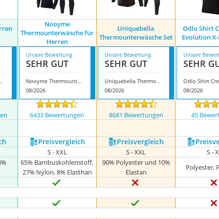
Nooyme
rren
Uniquebella
Odlo Shirt 
Thermounterwäsche für
Thermounterwäsche Set
Evolution X
Herren
Unsere Bewertung
Unsere Bewertung
Unsere Bewer
SEHR GUT
SEHR GUT
SEHR G
ur Herren ColdGear
Nooyme Thermounterwäsche für Herren
Uniquebella Thermounterwäsche Set
08/2026
08/2026
08/2026
gen
6433 Bewertungen
8681 Bewertungen
45 Bewer
nzeigen
ch
Preis­vergleich
Preis­vergleich
Preis­v
S - XXL
S - XXL
S - 
13%
65% Bambuskohlenstoff,
90% Polyester und 10%
Polyester,
27% Nylon, 8% Elasthan
Elastan