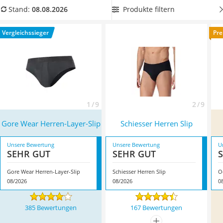
Ausweishülle
guten Halt bei jeglicher Form von sportlicher Aktivität. Zum
Produkte filtern
Stand:
08.08.2026
Bademantel Herren
Radfahren werden spezielle
Radunterhosen für Herren
Beheizbare Handschuhe
empfohlen. Überzeugt hat uns hier im August 2026
Vergleichssieger
Pre
Gesundheitsschuhe
besonders das Modell
Gore Wear Herren-Layer-Slip
*
mit
Service
seinen Eigenschaften.
1 / 9
2 / 9
Gore Wear Herren-Layer-Slip
Schiesser Herren Slip
Unsere Bewertung
Unsere Bewertung
U
SEHR GUT
SEHR GUT
Gore Wear Herren-Layer-Slip
Schiesser Herren Slip
O
08/2026
08/2026
0
385 Bewertungen
167 Bewertungen