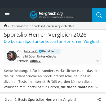
Die beliebtesten Vergleiche nach Kategorie
Vergleich
Mode
Boxershorts
Unterwäsche
Sportslip Herren Vergleich 2026
Cellulite-Leggings
Herrensocken
Sportslip Herren Vergleich 2026
Polarisierte Sonnenbrille
Die besten Sportunterhosen für Herren im Vergleich.
Hausschuhe Herren
Radunterhose Damen
Von:
Juliane K.
Redakteurin
Suunto-Uhr
schreibt über:
Unterwäsche
Überzieh-Sonnenbrille
Lektorin:
Alina V.
RFID-Blocker
Sneaker Herren
Keine Reibung, dafür besonders verlässlicher Halt – das sind
Geldbörse Herren
die Grundansprüche an Sportunterwäsche, heißt es in
Knirps-Regenschirm
diversen Tests im Internet. Erfüllt werden können diese
Periodenunterwäsche
Wünsche mit Sportslips für Herren,
die flache Nähte haben
RFID-Schutzkarte
und einen aufgedoppelten Frontbereich
.
Wählen Sie jetzt
Motorradbrillen
Sportslips für Herren aus unserer Vergleichstabelle,
die einen
1 - 2 von 9:
Beste Sportslips Herren
im Vergleich
Lederhose
elastischen Bund haben
. Dieser sorgt für einen besonders