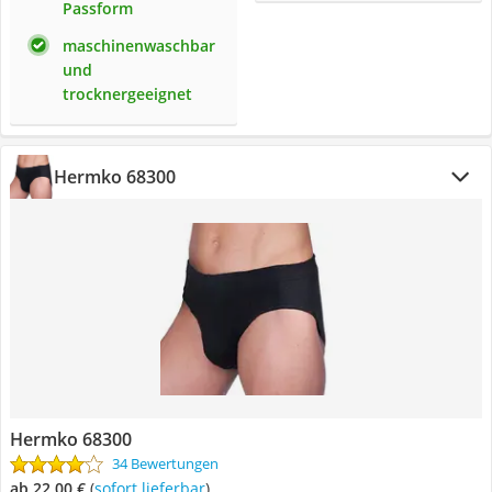
Passform
maschinenwaschbar
und
trocknergeeignet
Hermko 68300
Hermko 68300
34 Bewertungen
ab 22,00 €
(
Sofort lieferbar
)