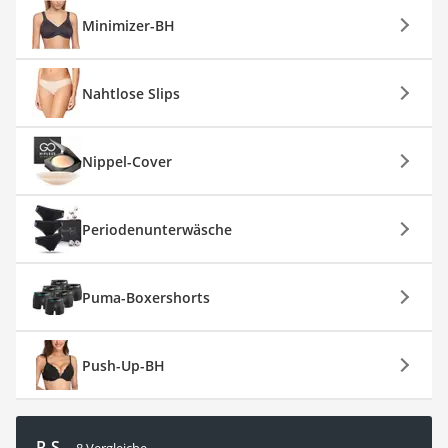
Minimizer-BH
Nahtlose Slips
Nippel-Cover
Periodenunterwäsche
Puma-Boxershorts
Push-Up-BH
R-S