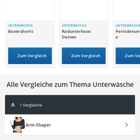
Ausweishülle
Bademantel Herren
Beheizbare Handschuhe
Gesundheitsschuhe
UNTERWÄSCHE
UNTERWÄSCHE
UNTERWÄSCH
Boxershorts
Radunterhose
Periodenun
Service
Damen
e
Zum Vergleich
Zum Vergleich
Zum Ve
Alle Vergleiche zum Thema Unterwäsche
A
1 Vergleiche
Arm-Shaper