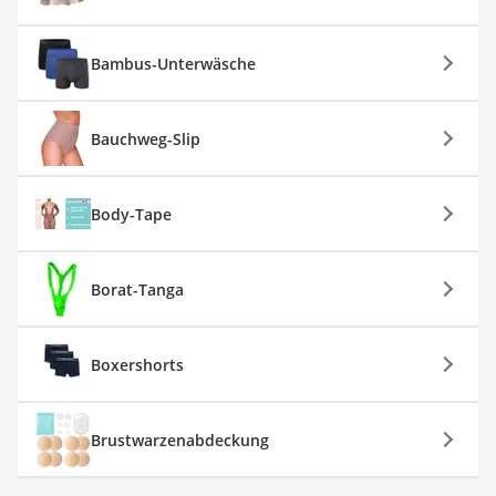
Bambus-Unterwäsche
Bauchweg-Slip
Body-Tape
Borat-Tanga
Boxershorts
Brustwarzenabdeckung