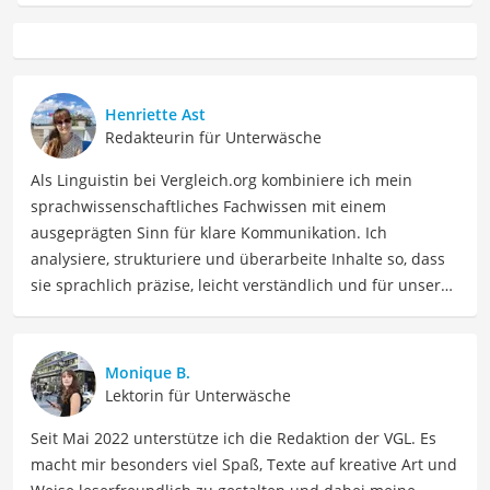
Henriette Ast
Redakteurin für Unterwäsche
Als Linguistin bei Vergleich.org kombiniere ich mein
sprachwissenschaftliches Fachwissen mit einem
ausgeprägten Sinn für klare Kommunikation. Ich
analysiere, strukturiere und überarbeite Inhalte so, dass
sie sprachlich präzise, leicht verständlich und für unsere
Leser:innen informierend sind. Mein Schwerpunkt liegt
dabei unter anderem auf Freizeit-Themen. Auch privat
beschäftige ich mich gerne mit verschiedenen Hobbys
Monique B.
und Freizeitaktivitäten. Dieses Interesse spiegelt sich in
Lektorin für Unterwäsche
meinen Beiträgen wider, die sich mit Freizeitideen,
Seit Mai 2022 unterstütze ich die Redaktion der VGL. Es
Reiseempfehlungen, Hobbytipps und Anregungen für die
macht mir besonders viel Spaß, Texte auf kreative Art und
Freizeitgestaltung befassen.