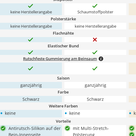
keine Herstellerangabe
Schaumstoffpolster
Polsterstärke
keine Herstellerangabe
keine Herstellerangabe
Flachnähte
Elastischer Bund
Rutschfeste Gummierung am Beinsaum
Saison
ganzjährig
ganzjährig
Farbe
Schwarz
Schwarz
Weitere Farben
•
•
•
keine
keine
k
Vorteile
Antirutsch-Silikon auf der
mit Multi-Stretch-
Bein-Innenseite
Polsterung