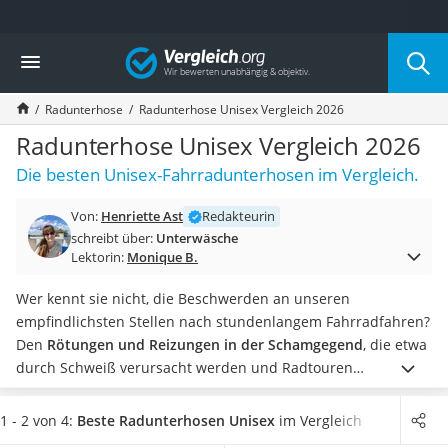
Die beliebtesten Vergleiche nach Kategorie
Vergleich
Mode
Boxershorts
Radunterhose
Radunterhose Unisex Vergleich 2026
Cellulite-Leggings
Herrensocken
Radunterhose Unisex Vergleich 2026
Polarisierte Sonnenbrille
Die besten Unisex-Fahrradunterhosen im Vergleich.
Hausschuhe Herren
Radunterhose Damen
Von:
Henriette Ast
Redakteurin
Suunto-Uhr
schreibt über:
Unterwäsche
Überzieh-Sonnenbrille
Lektorin:
Monique B.
RFID-Blocker
Sneaker Herren
Wer kennt sie nicht, die Beschwerden an unseren
Geldbörse Herren
empfindlichsten Stellen nach stundenlangem Fahrradfahren?
Knirps-Regenschirm
Den
Rötungen und Reizungen in der Schamgegend
, die etwa
Periodenunterwäsche
durch Schweiß verursacht werden und Radtouren
RFID-Schutzkarte
unangenehm machen,
können Sie jedoch mit einer
Motorradbrillen
passgenauen sowie atmungsaktiven Radunterhose einfach
1 - 2 von 4:
Beste Radunterhosen Unisex
im Vergleich
Lederhose
entgegenwirken
.
Wählen Sie jetzt
eine kurze Radunterhose