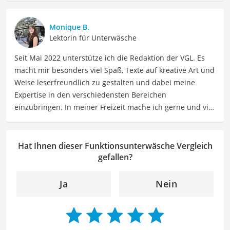
für Bekleidung als Autorin im Bereich Mode mit Ihnen
teilen. Meine Beiträge umfassen Modetrends,
Monique B.
Stylingtipps, Produktbewertungen und Modeinspirationen
Lektorin für Unterwäsche
für verschiedene Anlässe.
Seit Mai 2022 unterstütze ich die Redaktion der VGL. Es
macht mir besonders viel Spaß, Texte auf kreative Art und
Weise leserfreundlich zu gestalten und dabei meine
Expertise in den verschiedensten Bereichen
einzubringen. In meiner Freizeit mache ich gerne und viel
Sport und probiere dabei immer wieder neue Sportarten
aus. Als Lektorin liegt mein Fokus darauf, Texte auf ihre
Klarheit, Verständlichkeit und stilistische Korrektheit zu
Hat Ihnen dieser Funktionsunterwäsche Vergleich
überprüfen. Mein Ziel ist es dabei, die Qualität und den
gefallen?
Ausdruck der Texte zu verbessern, um Ihnen eine
angenehme Leseerfahrung zu bieten. Durch meine
Ja
Nein
langjährige Erfahrung als Lektorin will ich vor allem dazu
beitragen, dass die Inhalte unserer Redaktion optimal
präsentiert werden und ihre volle Wirkung entfalten.