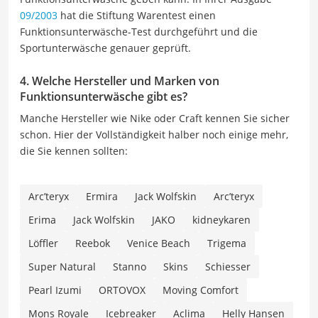
09/2003
hat die Stiftung Warentest einen
Funktionsunterwäsche-Test durchgeführt und die
Sportunterwäsche genauer geprüft.
4. Welche Hersteller und Marken von
Funktionsunterwäsche gibt es?
Manche Hersteller wie Nike oder Craft kennen Sie sicher
schon. Hier der Vollständigkeit halber noch einige mehr,
die Sie kennen sollten:
Arc’teryx
Ermira
Jack Wolfskin
Arc’teryx
Erima
Jack Wolfskin
JAKO
kidneykaren
Löffler
Reebok
Venice Beach
Trigema
Super Natural
Stanno
Skins
Schiesser
Pearl Izumi
ORTOVOX
Moving Comfort
Mons Royale
Icebreaker
Aclima
Helly Hansen