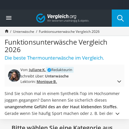
Die beliebtesten Vergleiche nach Kategorie
Vergleich
Mode
Boxershorts
Unterwäsche
Funktionsunterwäsche Vergleich 2026
Cellulite-Leggings
Herrensocken
Funktionsunterwäsche Vergleich
Polarisierte Sonnenbrille
2026
Hausschuhe Herren
Die beste Thermounterwäsche im Vergleich.
Radunterhose Damen
Suunto-Uhr
Von:
Juliane K.
Redakteurin
Überzieh-Sonnenbrille
schreibt über:
Unterwäsche
RFID-Blocker
Lektorin:
Monique B.
Sneaker Herren
Geldbörse Herren
Sind Sie schon mal in einem Synthetik-Top im Hochsommer
Knirps-Regenschirm
joggen gegangen? Dann kennen Sie sicherlich dieses
Periodenunterwäsche
unangenehme Gefühl des an der Haut klebenden Stoffes
.
RFID-Schutzkarte
Gerade wenn Sie häufig Sport machen oder z. B. bei der
Motorradbrillen
Arbeit viel Schwitzen, kann Funktionsunterwäsche Ihr Leben
Lederhose
erleichtern.
Bitte wählen Sie eine Kategorie aus...
Schon wenn Sie nur einmal den Vergleichs-Test