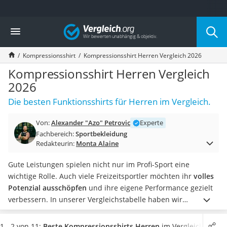
Die beliebtesten Vergleiche nach Kategorie
Vergleich
Freizeit & Sport
Gartentrampolin
Kompressionsshirt
Kompressionsshirt Herren Vergleich 2026
Trampolin
Metalldetektor
Kompressionsshirt Herren Vergleich
Eufab-Fahrradträger
2026
Trampolin 366 cm
Die besten Funktionsshirts für Herren im Vergleich.
Fahrradschloss
Aluminium-Koffer
Von:
Alexander "Azo" Petrovic
Experte
Futterboot
Fachbereich:
Sportbekleidung
Air Bike
Redakteurin:
Monta Alaine
E-Bike-Dreirad
Trekkingschuhe Herren
Gute Leistungen spielen nicht nur im Profi-Sport eine
Reisetasche mit Rollen
wichtige Rolle. Auch viele Freizeitsportler möchten ihr
volles
Klimmzugstation
Potenzial ausschöpfen
und ihre eigene Performance gezielt
Koffer
verbessern.
In unserer Vergleichstabelle haben wir
Nachtsichtgerät
verschiedene
Kompressionsshirts für Herren
Faltschloss
zusammengestellt, die auch in aktuellen Online-Tests von
1 - 2 von 11:
Beste Kompressionsshirts Herren
im Vergleich