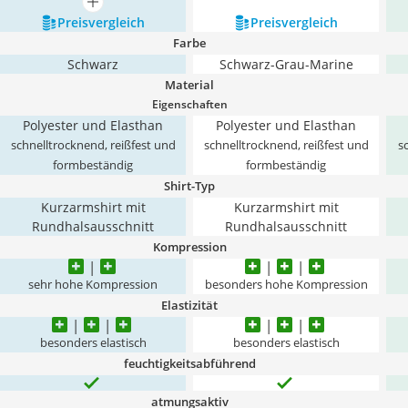
mehr anzeigen
Preis­vergleich
Preis­vergleich
Farbe
Schwarz
Schwarz-Grau-Marine
Material
Eigenschaften
Polyester und Elasthan
Polyester und Elasthan
schnelltrocknend, reißfest und
schnelltrocknend, reißfest und
s
formbeständig
formbeständig
Shirt-Typ
Kurzarmshirt mit
Kurzarmshirt mit
Rundhalsausschnitt
Rundhalsausschnitt
Kompression
sehr hohe Kompression
besonders hohe Kompression
Elastizität
besonders elastisch
besonders elastisch
feuchtigkeitsabführend
atmungsaktiv