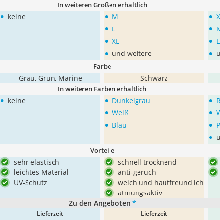
In weiteren Größen erhältlich
•
•
•
keine
M
X
•
•
L
•
•
XL
L
•
•
und weitere
u
Farbe
Grau, Grün, Marine
Schwarz
In weiteren Farben erhältlich
•
•
•
keine
Dunkelgrau
R
•
•
Weiß
•
•
Blau
P
•
u
Vorteile
sehr elastisch
schnell trocknend
leichtes Material
anti-geruch
UV-Schutz
weich und hautfreundlich
atmungsaktiv
Zu den Angeboten
*
Lieferzeit
Lieferzeit