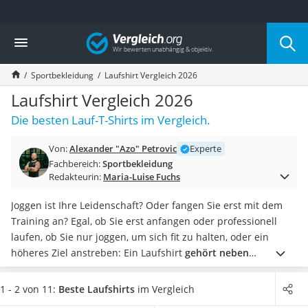
Die beliebtesten Vergleiche nach Kategorie
Vergleich
Freizeit & Sport
Gartentrampolin
Sportbekleidung
Laufshirt Vergleich 2026
Trampolin
Metalldetektor
Laufshirt Vergleich 2026
Eufab-Fahrradträger
Die besten Lauf-T-Shirts im Vergleich.
Trampolin 366 cm
Fahrradschloss
Von:
Alexander "Azo" Petrovic
Experte
Aluminium-Koffer
Fachbereich:
Sportbekleidung
Futterboot
Redakteurin:
Maria-Luise Fuchs
Air Bike
E-Bike-Dreirad
Joggen ist Ihre Leidenschaft? Oder fangen Sie erst mit dem
Trekkingschuhe Herren
Training an? Egal, ob Sie erst anfangen oder professionell
Reisetasche mit Rollen
laufen, ob Sie nur joggen, um sich fit zu halten, oder ein
Klimmzugstation
höheres Ziel anstreben: Ein Laufshirt
gehört neben
Koffer
Laufschuhen
zu den wichtigsten Utensilien
eines Läufers.
Nachtsichtgerät
Eng anliegende Laufshirts
sind laut Tests im Internet bei
1 - 2 von 11:
Beste Laufshirts
im Vergleich
Faltschloss
Sportlern sehr beliebt. Wollen Sie jedoch besonders viel