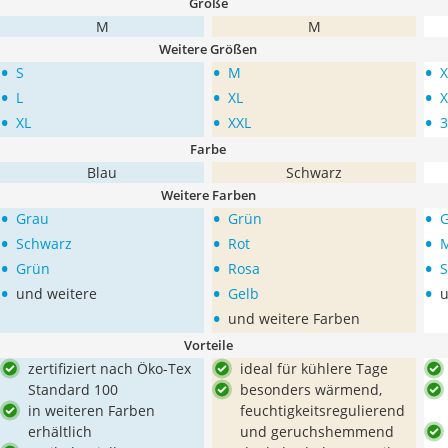
Größe
M
M
Weitere Größen
•
•
•
S
M
X
•
•
•
L
XL
X
•
•
•
XL
XXL
3
Farbe
Blau
Schwarz
Weitere Farben
•
•
•
Grau
Grün
•
•
•
Schwarz
Rot
M
•
•
•
Grün
Rosa
S
•
•
•
und weitere
Gelb
u
•
und weitere Farben
Vorteile
zertifiziert nach Öko-Tex
ideal für kühlere Tage
Standard 100
besonders wärmend,
in weiteren Farben
feuchtigkeitsregulierend
erhältlich
und geruchshemmend