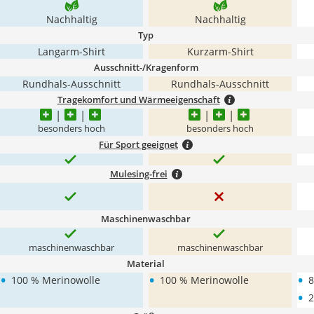
Nachhaltig
Nachhaltig
Typ
Langarm-Shirt
Kurzarm-Shirt
Ausschnitt-/Kragenform
Rundhals-Ausschnitt
Rundhals-Ausschnitt
Tragekomfort und Wärmeeigenschaft
besonders hoch
besonders hoch
Für Sport geeignet
Mulesing-frei
Maschinenwaschbar
maschinenwaschbar
maschinenwaschbar
Material
•
•
•
100 % Merinowolle
100 % Merinowolle
8
•
2