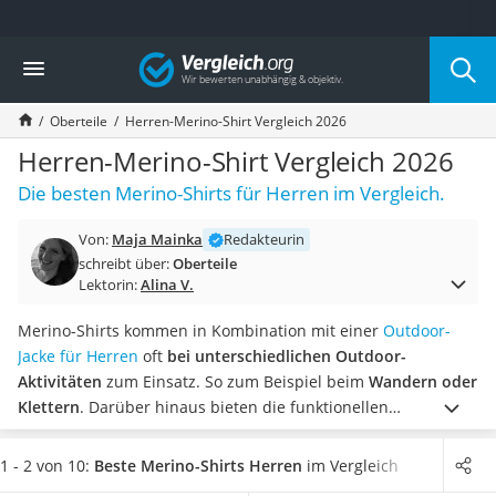
Die beliebtesten Vergleiche nach Kategorie
Vergleich
Mode
Boxershorts
Oberteile
Herren-Merino-Shirt Vergleich 2026
Cellulite-Leggings
Herrensocken
Herren-Merino-Shirt Vergleich 2026
Polarisierte Sonnenbrille
Die besten Merino-Shirts für Herren im Vergleich.
Hausschuhe Herren
Radunterhose Damen
Von:
Maja Mainka
Redakteurin
Suunto-Uhr
schreibt über:
Oberteile
Überzieh-Sonnenbrille
Lektorin:
Alina V.
RFID-Blocker
Sneaker Herren
Merino-Shirts kommen in Kombination mit einer
Outdoor-
Geldbörse Herren
Jacke für Herren
oft
bei unterschiedlichen Outdoor-
Knirps-Regenschirm
Aktivitäten
zum Einsatz. So zum Beispiel beim
Wandern oder
Periodenunterwäsche
Klettern
. Darüber hinaus bieten die funktionellen
RFID-Schutzkarte
Eigenschaften der aus Merinowolle gefertigten
Motorradbrillen
Kleidungstücke aber
auch im Alltag, beim Sport oder
1 - 2 von 10:
Beste Merino-Shirts Herren
im Vergleich
Lederhose
unterwegs
diverse Vorteile.
Laut Online-Tests von Herren-