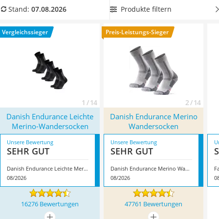
Ausweishülle
unangenehm auf der Haut kratzen.
Wählen Sie jetzt eine
2er-
Produkte filtern
Stand:
07.08.2026
Bademantel Herren
Packung Merino-Socken
aus unserer Vergleichstabelle, damit
Beheizbare Handschuhe
Sie immer ein Ersatzpaar parat haben. Überzeugt hat uns
Vergleichssieger
Preis-Leistungs-Sieger
Gesundheitsschuhe
hier im August 2026 besonders das Modell
Danish Endurance
Service
Leichte Merino-Wandersocken
*
mit seinen Eigenschaften.
1 / 14
2 / 14
Danish Endurance Leichte
Danish Endurance Merino
Merino-Wandersocken
Wandersocken
Unsere Bewertung
Unsere Bewertung
U
SEHR GUT
SEHR GUT
Danish Endurance Leichte Merino-Wandersocken
Danish Endurance Merino Wandersocken
F
08/2026
08/2026
0
16276 Bewertungen
47761 Bewertungen