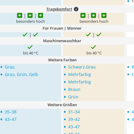
•
1
Tragekomfort
besonders hoch
besonders hoch
Für Frauen | Männer
Maschinenwaschbar
bis 40 °C
bis 40 °C
Weitere Farben
•
•
•
Grau
Schwarz,Grau
B
•
•
•
Grau, Grün, Gelb
Mehrfarbig
•
Mehrfarbig
•
Braun
•
Grün
Weitere Größen
•
•
•
35–38
31–34
4
•
•
•
43–47
39–42
4
•
43–47