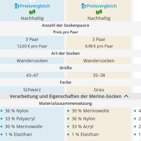
mehr anzeigen
mehr anzeigen
Preis­vergleich
Preis­vergleich
Nachhaltig
Nachhaltig
Anzahl der Sockenpaare
Preis pro Paar
3 Paar
3 Paar
12,65 € pro Paar
9,98 € pro Paar
Art der Socken
Wandersocken
Wandersocken
Größe
43–47
35–38
Farbe
Schwarz
Grau
Verarbeitung und Eigenschaften der Merino-Socken
Materialzusammensetzung
•
•
•
36 % Nylon
30 % Merinowolle
4
•
•
•
33 % Polyacryl
36 % Nylon
2
•
•
•
30 % Merinowolle
33 % Acryl
2
•
•
•
1 % Elasthan
1 % Elasthan
1