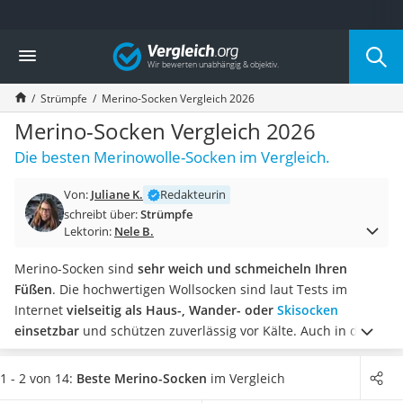
Die beliebtesten Vergleiche nach Kategorie
Vergleich
Mode
Boxershorts
Strümpfe
Merino-Socken Vergleich 2026
Cellulite-Leggings
Herrensocken
Merino-Socken Vergleich 2026
Polarisierte Sonnenbrille
Die besten Merinowolle-Socken im Vergleich.
Hausschuhe Herren
Radunterhose Damen
Von:
Juliane K.
Redakteurin
Suunto-Uhr
schreibt über:
Strümpfe
Überzieh-Sonnenbrille
Lektorin:
Nele B.
RFID-Blocker
Sneaker Herren
Merino-Socken sind
sehr weich und schmeicheln Ihren
Geldbörse Herren
Füßen
. Die hochwertigen Wollsocken sind laut Tests im
Knirps-Regenschirm
Internet
vielseitig als Haus-, Wander- oder
Skisocken
Periodenunterwäsche
einsetzbar
und schützen zuverlässig vor Kälte. Auch in den
RFID-Schutzkarte
Sommermonaten sollten Socken aus Merinowolle zu Ihrer
Motorradbrillen
Outdoor-Ausrüstung zählen, da diese Schweiß und
1 - 2 von 14:
Beste Merino-Socken
im Vergleich
Lederhose
Feuchtigkeit besonders gut aufnehmen und bei Hitze nicht