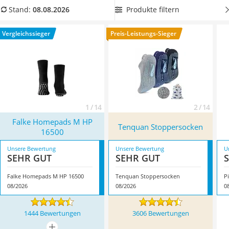
Ausweishülle
Schwarz
aus
Wolle
aus unserer Vergleichstabelle, wenn Sie
Produkte filtern
Stand:
08.08.2026
Bademantel Herren
die Socken zu einem edlen Arbeitskostüm tragen wollen.
Beheizbare Handschuhe
Überzeugt hat uns hier im August 2026 besonders das
Vergleichssieger
Preis-Leistungs-Sieger
Gesundheitsschuhe
Modell
Falke Homepads M HP 16500
*
mit seinen
Service
Eigenschaften.
1 / 14
2 / 14
Falke Homepads M HP
Tenquan Stoppersocken
16500
Unsere Bewertung
Unsere Bewertung
U
SEHR GUT
SEHR GUT
Falke Homepads M HP 16500
Tenquan Stoppersocken
P
08/2026
08/2026
0
1444 Bewertungen
3606 Bewertungen