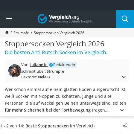
Die beliebtesten Vergleiche nach Kategorie
Vergleich
Mode
Boxershorts
Strümpfe
Stoppersocken Vergleich 2026
Cellulite-Leggings
Herrensocken
Stoppersocken Vergleich 2026
Polarisierte Sonnenbrille
Die besten Anti-Rutsch-Socken im Vergleich.
Hausschuhe Herren
Radunterhose Damen
Von:
Juliane K.
Redakteurin
Suunto-Uhr
schreibt über:
Strümpfe
Überzieh-Sonnenbrille
Lektorin:
Nele B.
RFID-Blocker
Sneaker Herren
Wer schon einmal auf einem glatten Boden ausgerutscht ist,
Geldbörse Herren
weiß Socken mit Noppen zu schätzen. Junge und alte
Knirps-Regenschirm
Personen, die auf wackeligen Beinen unterwegs sind, sollten
Periodenunterwäsche
für mehr Sicherheit bei der Fortbewegung
tragen.
RFID-Schutzkarte
Insbesondere auf Holzböden, Fliesen oder Marmor haften
Motorradbrillen
Socken mit Noppen besonders gut, wie Tests im Internet
1 - 2 von 14:
Beste Stoppersocken
im Vergleich
Lederhose
berichten.
Wählen Sie jetzt
unauffällige Stoppersocken in