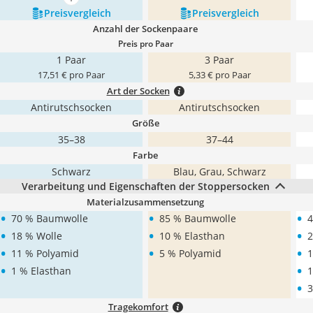
mehr anzeigen
Preis­vergleich
Preis­vergleich
Anzahl der Sockenpaare
Preis pro Paar
1 Paar
3 Paar
17,51 € pro Paar
5,33 € pro Paar
Art der Socken
Antirutschsocken
Antirutschsocken
Größe
35–38
37–44
Farbe
Schwarz
Blau, Grau, Schwarz
Verarbeitung und Eigenschaften der Stoppersocken
Materialzusammensetzung
•
•
•
70 % Baumwolle
85 % Baumwolle
4
•
•
•
18 % Wolle
10 % Elasthan
2
•
•
•
11 % Polyamid
5 % Polyamid
1
•
•
1 % Elasthan
1
•
3
Tragekomfort