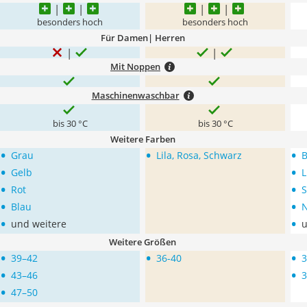
besonders hoch
besonders hoch
Für Damen| Herren
Mit Noppen
Maschinenwaschbar
bis 30 °C
bis 30 °C
Weitere Farben
•
•
•
Grau
Lila, Rosa, Schwarz
B
•
•
Gelb
L
•
•
Rot
S
•
•
Blau
N
•
•
und weitere
u
Weitere Größen
•
•
•
39–42
36-40
3
•
•
43–46
3
•
47–50