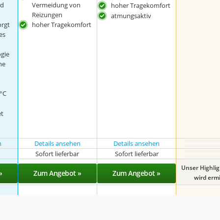
nd
Vermeidung von
hoher Tragekomfort
Reizungen
atmungsaktiv
orgt
hoher Tragekomfort
es
ogie
ne
°C
et
n
Details ansehen
Details ansehen
r
Sofort lieferbar
Sofort lieferbar
Unser Highli
»
Zum Angebot »
Zum Angebot »
wird ermit