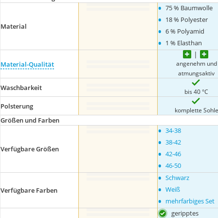
•
75 % Baumwolle
•
18 % Polyester
Material
•
6 % Polyamid
•
1 % Elasthan
angenehm und
Material-Qualität
atmungsaktiv
Waschbarkeit
bis 40 °C
Polsterung
komplette Sohl
Größen und Farben
•
34-38
•
38-42
Verfügbare Größen
•
42-46
•
46-50
•
Schwarz
•
Weiß
Verfügbare Farben
•
mehrfarbiges Set
geripptes