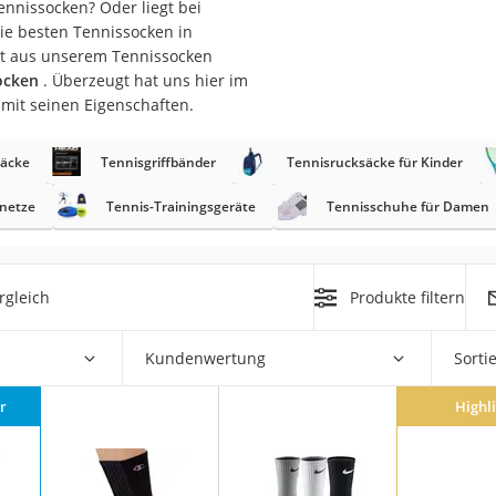
nnissocken? Oder liegt bei
die besten Tennissocken in
rm
zt aus unserem Tennissocken
ocken
. Überzeugt hat uns hier im
che
mit seinen Eigenschaften.
säcke
Tennisgriffbänder
Tennisrucksäcke für Kinder
netze
Tennis-Trainingsgeräte
Tennisschuhe für Damen
n
rgleich
Produkte filtern
chuhe
he
Kundenwertung
Sorti
r
Highl