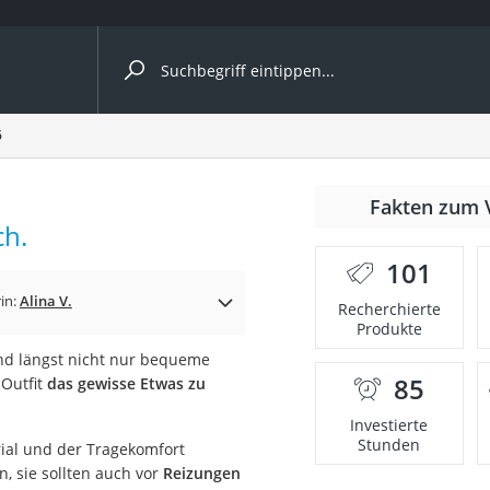
ergleiche nach Kategorie
6
Fakten zum 
ch.
nbrille
101
en
in:
Alina V.
Recherchierte
Produkte
men
ind längst nicht nur bequeme
85
 Outfit
das gewisse Etwas zu
ille
Investierte
Stunden
rial und der Tragekomfort
, sie sollten auch vor
Reizungen