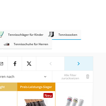
Tennisschläger für Kinder
Tennissocken
Tennisschuhe für Herren
Alle Filter
eren nach
zurücksetzen
ight
Preis-Leistungs-Sieger
Neu