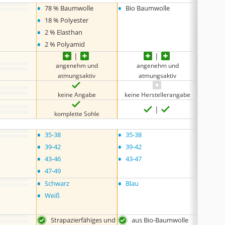
•
•
•
78 % Baumwolle
Bio Baumwolle
76 % 
•
•
18 % Polyester
21 % 
•
•
2 % Elasthan
2 % El
•
•
2 % Polyamid
1 % E
angenehm und
angenehm und
an
atmungsaktiv
atmungsaktiv
a
keine Angabe
keine Herstellerangabe
komplette Sohle
ko
•
•
•
35-38
35-38
35-38
•
•
•
39-42
39-42
38
•
•
•
43-46
43-47
42
•
47-49
•
•
•
Schwarz
Blau
Weiß
•
•
Weiß
Grau,
•
Gree
Strapazierfähiges und
aus Bio-Baumwolle
per