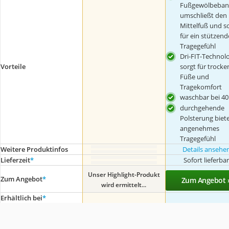
Fußgewölbeba
umschließt den
Mittelfuß und s
für ein stützend
Tragegefühl
Dri-FIT-Technol
sorgt für trocke
Vorteile
Füße und
Tragekomfort
waschbar bei 40
durchgehende
Polsterung biet
angenehmes
Tragegefühl
Weitere Produktinfos
Details ansehe
Lieferzeit
*
Sofort lieferba
Unser Highlight-Produkt
Zum Angebot
*
Zum Angebot 
wird ermittelt...
Erhältlich bei
*