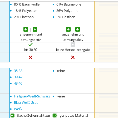
•
•
80 % Baumwolle
61% Baumwolle
•
•
18 % Polyester
36% Polyamid
•
•
2 % Elasthan
3% Elasthan
angenehm und
angenehm und
atmungsaktiv
atmungsaktiv
bis 30 °C
keine Herstellerangabe
e
•
•
35-38
keine
•
39-42
•
43,46
•
•
Hellgrau-Weiß-Schwarz
keine
•
Blau-Weiß-Grau
•
Weiß
flache Zehennaht zur
geripptes Material