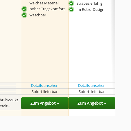
weiches Material
strapazierfähig
idea
hoher Tragekomfort
Frei
im Retro-Design
waschbar
was
Details ansehen
Details ansehen
Det
Sofort lieferbar
Sofort lieferbar
Sof
ght-Produkt
Zum Angebot »
Zum Angebot »
Zu
telt...