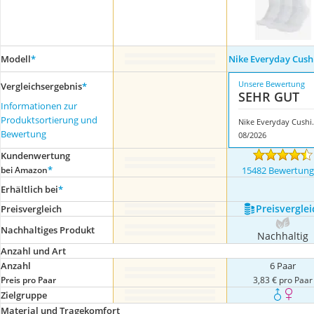
Modell
*
Nike Everyday Cush
Unsere Bewertung
Vergleichsergebnis
*
SEHR GUT
Informationen zur
Produktsortierung und
Nike Eve
Bewertung
08/2026
Kundenwertung
*
bei Amazon
15482 Bewertun
Erhältlich bei
*
Preis­verglei
Preis­vergleich
Nachhaltiges Produkt
Nachhaltig
Anzahl und Art
Anzahl
6 Paar
Preis pro Paar
3,83 € pro Paar
Zielgruppe
Material und Tragekomfort