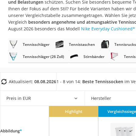
und Belastungen
schützen. Suchen Sie besonders bequeme Te
Geldbörse Herren
Ihnen der Fokus auf dem Stil? Für beide Varianten haben wir 
Knirps-Regenschi
unserer Vergleichstabelle zusammengetragen. Wählen Sie jet
Vergleich
besonders angenehme und atmungsaktive Tenniss
Periodenunterwäs
August 2026 besonders das Modell
Nike Everyday Cushioned
*
RFID-Schutzkarte
Motorradbrillen
Tennisschläger
Tennistaschen
Tennisruck
Lederhose
Tennisschläger (26 Zoll)
Stirnbänder
Tennis
Ausweishülle
Bademantel Herre
Aktualisiert:
08.08.2026
1 - 8 von 14:
Beste Tennissocken
im Ve
Beheizbare Hands
Gesundheitsschu
Preis in EUR
Hersteller
Service
Highlight
Vergleichssiege
Abbildung
*