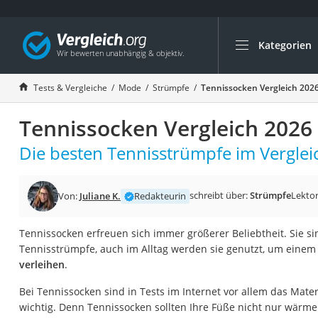
Kategorien
Die beliebtesten V
Mode
Tests & Vergleiche
Mode
Strümpfe
Tennissocken Vergleich 202
Boxershorts
Tennissocken Vergleich 2026
Cellulite-Leggings
Herrensocken
Die besten Tennisstrümpfe im Verglei
Polarisierte Sonne
Hausschuhe Herr
schreibt über:
Strümpfe
Lektor
Von:
Juliane K.
Redakteurin
Radunterhose Da
Tennissocken erfreuen sich immer größerer Beliebtheit. Sie s
Suunto-Uhr
Tennisstrümpfe, auch im Alltag werden sie genutzt, um einem
Überzieh-Sonnenbr
verleihen
.
RFID-Blocker
Bei Tennissocken sind in Tests im Internet vor allem das Mate
Sneaker Herren
wichtig. Denn Tennissocken sollten Ihre Füße nicht nur wärmen