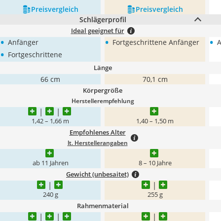
Preis­vergleich
Preis­vergleich
Schlägerprofil
Ideal geeignet für
•
•
•
Anfänger
Fortgeschrittene Anfänger
A
•
Fortgeschrittene
Länge
66 cm
70,1 cm
Körpergröße
Herstellerempfehlung
1,42 – 1,66 m
1,40 – 1,50 m
Empfohlenes Alter
lt. Herstellerangaben
ab 11 Jahren
8 – 10 Jahre
Gewicht (unbesaitet)
240 g
255 g
Rahmenmaterial