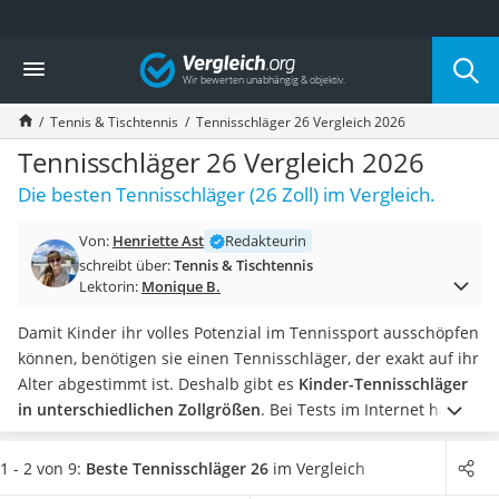
Die beliebtesten Vergleiche nach Kategorie
Vergleich
Freizeit & Sport
Gartentrampolin
Tennis & Tischtennis
Tennisschläger 26 Vergleich 2026
Trampolin
Metalldetektor
Tennisschläger 26 Vergleich 2026
Eufab-Fahrradträger
Die besten Tennisschläger (26 Zoll) im Vergleich.
Trampolin 366 cm
Fahrradschloss
Von:
Henriette Ast
Redakteurin
Aluminium-Koffer
schreibt über:
Tennis & Tischtennis
Futterboot
Lektorin:
Monique B.
Air Bike
E-Bike-Dreirad
Damit Kinder ihr volles Potenzial im Tennissport ausschöpfen
Trekkingschuhe Herren
können, benötigen sie einen Tennisschläger, der exakt auf ihr
Reisetasche mit Rollen
Alter abgestimmt ist. Deshalb gibt es
Kinder-Tennisschläger
Klimmzugstation
in unterschiedlichen Zollgrößen
.
Bei Tests im Internet hat
Koffer
sich herausgestellt, dass
das empfohlene Alter für
Nachtsichtgerät
Tennisschläger 26 zwischen 8 und 14 Jahren
beträgt, wobei
1 - 2 von 9:
Beste Tennisschläger 26
im Vergleich
Faltschloss
die Körpergröße bei 1,42 bis 1,66 Metern liegen sollte.