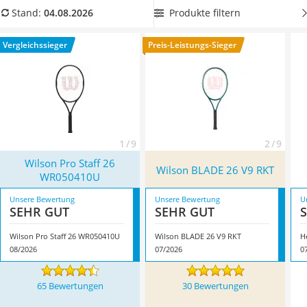
Handgepäck-Koffer
Wählen sie jetzt einen Tennisschläger aus unserer
Produkte filtern
Stand:
04.08.2026
Vibrationsplatte
Vergleichstabelle mit einer optimalen Griffstärke für Ihr Kind.
Wanderschuhe Herren
Überzeugt hat uns hier im August 2026 besonders das
Vergleichssieger
Preis-Leistungs-Sieger
Sicherheitsweste Reiten
Modell
Wilson Pro Staff 26 WR050410U
*
mit seinen
Service
Eigenschaften.
1 / 9
2 / 9
Wilson Pro Staff 26
Wilson ‎BLADE 26 V9 RKT
WR050410U
Unsere Bewertung
Unsere Bewertung
U
SEHR GUT
SEHR GUT
Wilson Pro Staff 26 WR050410U
Wilson ‎BLADE 26 V9 RKT
H
08/2026
07/2026
0
65 Bewertungen
30 Bewertungen