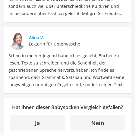
sondern auch viel über unterschiedliche Kulturen und
insbesondere über Fashion gelernt. Mit großer Freude
möchte ich nun mein Fachwissen und meine Leidenschaft
für Bekleidung als Autorin im Bereich Mode mit Ihnen
teilen. Meine Beiträge umfassen Modetrends,
Alina V.
Stylingtipps, Produktbewertungen und Modeinspirationen
Lektorin für Unterwäsche
für verschiedene Anlässe.
Schon in meiner Jugend habe ich es geliebt, Bücher zu
Der Babysocke-Vergleich ist aus unserer Sicht besonders
lesen, Texte zu schreiben und die Schönheit der
empfehlenswert für
junge Eltern
.
geschriebenen Sprache hervorzuheben. Ich finde es
spannend, dass Grammatik, Satzbau und Wortwahl keine
langweiligen unnötigen Regeln sind, sondern einen Text
zum Leben erwecken können. Deshalb habe ich es mir
zur Aufgabe gemacht, mein Know How und die Liebe zum
geschriebenen Wort als Lektorin bei VGL in unsere Texte
Hat Ihnen dieser Babysocken Vergleich gefallen?
einfließen zu lassen. Mit meinem Auge für
Detailgenauigkeit und sprachliche Präzision unterstütze
Ja
Nein
ich unser Redaktionsteam dabei, qualitativ hochwertige