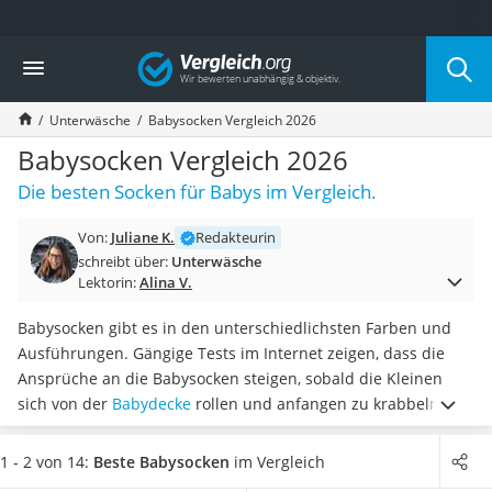
Die beliebtesten Vergleiche nach Kategorie
Vergleich
Mode
Boxershorts
Unterwäsche
Babysocken Vergleich 2026
Cellulite-Leggings
Herrensocken
Babysocken Vergleich 2026
Polarisierte Sonnenbrille
Die besten Socken für Babys im Vergleich.
Hausschuhe Herren
Radunterhose Damen
Von:
Juliane K.
Redakteurin
Suunto-Uhr
schreibt über:
Unterwäsche
Überzieh-Sonnenbrille
Lektorin:
Alina V.
RFID-Blocker
Sneaker Herren
Babysocken gibt es in den unterschiedlichsten Farben und
Geldbörse Herren
Ausführungen. Gängige Tests im Internet zeigen, dass die
Knirps-Regenschirm
Ansprüche an die Babysocken steigen, sobald die Kleinen
Periodenunterwäsche
sich von der
Babydecke
rollen und anfangen zu krabbeln.
Für
RFID-Schutzkarte
den Winter eignen sich
gefütterte Socken
besonders gut,
Motorradbrillen
damit die kleinen Füßchen schön warm bleiben. Wählen Sie
1 - 2 von 14:
Beste Babysocken
im Vergleich
Lederhose
jetzt aus unserer Vergleichstabelle
Babysocken mit Anti-