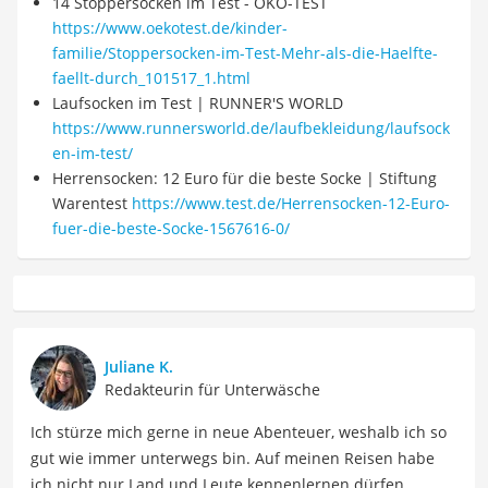
14 Stoppersocken im Test - ÖKO-TEST
https://www.oekotest.de/kinder-
familie/Stoppersocken-im-Test-Mehr-als-die-Haelfte-
faellt-durch_101517_1.html
Laufsocken im Test | RUNNER'S WORLD
https://www.runnersworld.de/laufbekleidung/laufsock
en-im-test/
Herrensocken: 12 Euro für die beste Socke | Stiftung
Warentest
https://www.test.de/Herrensocken-12-Euro-
fuer-die-beste-Socke-1567616-0/
Juliane K.
Redakteurin für Unterwäsche
Ich stürze mich gerne in neue Abenteuer, weshalb ich so
gut wie immer unterwegs bin. Auf meinen Reisen habe
ich nicht nur Land und Leute kennenlernen dürfen,