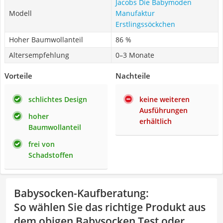
Jacobs Die Babymoden
Modell
Manufaktur
Erstlingssöckchen
Hoher Baumwollanteil
86 %
Altersempfehlung
0–3 Monate
Vorteile
Nachteile
schlichtes Design
keine weiteren
Ausführungen
hoher
erhältlich
Baumwollanteil
frei von
Schadstoffen
Babysocken-Kaufberatung
:
So wählen Sie das richtige Produkt aus
dem obigen Babysocken Test oder