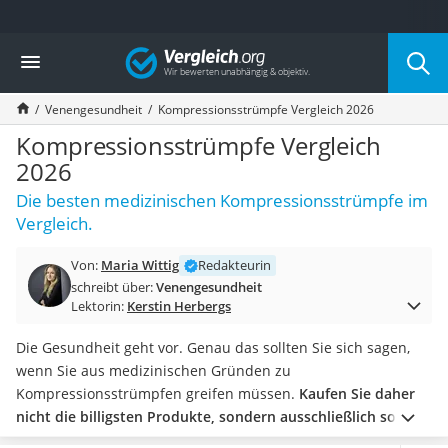
Die beliebtesten Vergleiche nach Kategorie
Vergleich
Drogerie
Inhalator
Venengesundheit
Kompressionsstrümpfe Vergleich 2026
Haarschneider
Rollator
Kompressionsstrümpfe Vergleich
Braun Rasierer
2026
Katzenklappe (Chip)
Die besten medizinischen Kompressionsstrümpfe im
Rasierer
Vergleich.
Masturbator
Massagepistole
Von:
Maria Wittig
Redakteurin
Epilierer
schreibt über:
Venengesundheit
Reisehaartrockner
Lektorin:
Kerstin Herbergs
Eiweißpulver
Magnesiumpräparat
Die Gesundheit geht vor. Genau das sollten Sie sich sagen,
Katzenklappe
wenn Sie aus medizinischen Gründen zu
Nackenmassagegerät
Kompressionsstrümpfen greifen müssen.
Kaufen Sie daher
Zeckenschutz Katze
nicht die billigsten Produkte, sondern ausschließlich solche,
leichter Haartrockner
die medizinisch auch wirksam sind.
Besprechen Sie mit