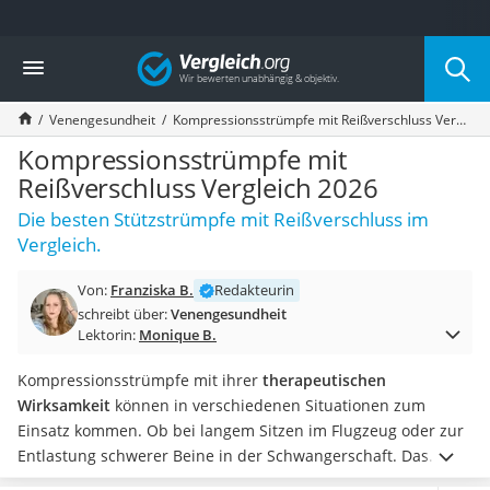
Die beliebtesten Vergleiche nach Kategorie
Vergleich
Drogerie
Inhalator
Venengesundheit
Kompressionsstrümpfe mit Reißverschluss Vergleich 2026
Haarschneider
Rollator
Kompressionsstrümpfe mit
Braun Rasierer
Reißverschluss Vergleich 2026
Katzenklappe (Chip)
Die besten Stützstrümpfe mit Reißverschluss im
Rasierer
Vergleich.
Masturbator
Massagepistole
Von:
Franziska B.
Redakteurin
Epilierer
schreibt über:
Venengesundheit
Reisehaartrockner
Lektorin:
Monique B.
Eiweißpulver
Magnesiumpräparat
Kompressionsstrümpfe mit ihrer
therapeutischen
Katzenklappe
Wirksamkeit
können in verschiedenen Situationen zum
Nackenmassagegerät
Einsatz kommen. Ob bei langem Sitzen im Flugzeug oder zur
Zeckenschutz Katze
Entlastung schwerer Beine in der Schwangerschaft. Das
leichter Haartrockner
Anziehen von Stützstrümpfen gleicht oftmals aber einer