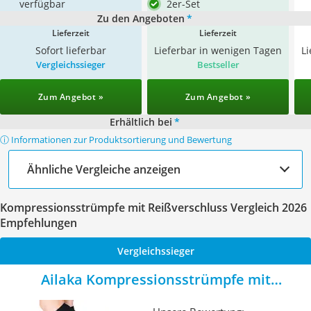
verfügbar
2er-Set
Zu den Angeboten
*
Lieferzeit
Lieferzeit
Sofort lieferbar
Lieferbar in wenigen Tagen
L
Vergleichssieger
Bestseller
Zum Angebot »
Zum Angebot »
Erhältlich bei
*
ⓘ Informationen zur Produktsortierung und Bewertung
Ähnliche Vergleiche anzeigen
Kompressionsstrümpfe mit Reißverschluss Vergleich 2026
Empfehlungen
Vergleichssieger
Ailaka Kompressionsstrümpfe mit
Reißverschluss schwarz