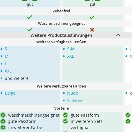
gut
gut
Zehenfrei
Waschmaschinengeeignet
Weitere Produktausführungen
Weitere verfügbare Größen
•
•
•
S
S-M
L
•
•
•
M
XXL
X
•
L
•
XXL
•
und weitere
Weitere verfügbare Farben
•
•
•
Beige
Nude
k
•
Schwarz
Vorteile
waschmaschinengeeignet
gute Passform
gute Passform
in weiteren Sets
in weiterer Farbe
verfügbar