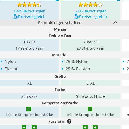
1824 Bewertungen
5305 Bewertungen
Preis­vergleich
Preis­vergleich
Produkteigenschaften
Menge
Preis pro Paar
1 Paar
2 Paare
17,99 € pro Paar
28,81 € pro Paar
Material
•
•
•
Nylon
75 % Nylon
7
•
•
•
Elastan
25 % Elastan
2
Größe
XL
L–XL
Farbe
Schwarz
Schwarz, Nude
Kompressionsstärke
leichte Kompressionsstärke
leichte Kompressionsstärke
m
Passform