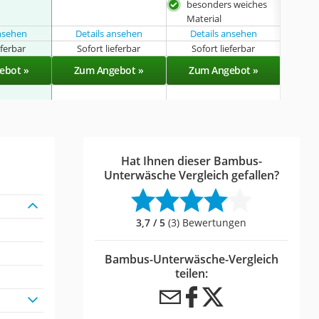
besonders weiches
hoc
Material
ansehen
Details ansehen
Details ansehen
eferbar
Sofort lieferbar
Sofort lieferbar
Sof
ebot »
Zum Angebot »
Zum Angebot »
Zu
Hat Ihnen dieser Bambus-
Unterwäsche Vergleich gefallen?
3,7 / 5
(3) Bewertungen
Bambus-Unterwäsche-Vergleich
teilen: