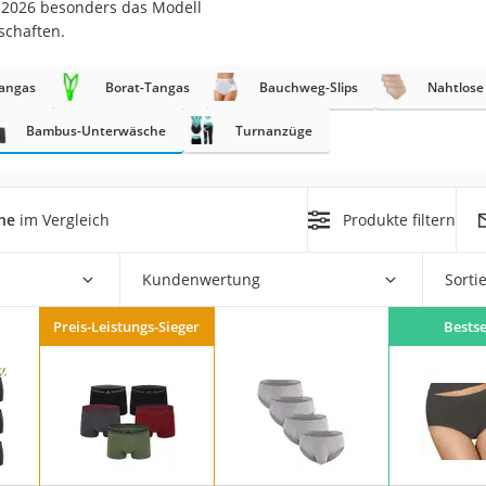
t 2026 besonders das Modell
schaften.
rm
che
angas
Borat-Tangas
Bauchweg-Slips
Nahtlose 
Bambus-Unterwäsche
Turnanzüge
he
im Vergleich
Produkte filtern
n
Kundenwertung
Sorti
chuhe
he
Preis-Leistungs-Sieger
Bestse