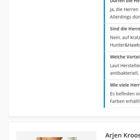
Dürfen die H
Ja, die Herre
Allerdings dür
Sind die Her
Nein, auf kra
Hunter&Hawks 
Welche Vortei
Laut Herstell
antibakteriell
Wie viele He
Es befinden s
Farben erhältl
‎ Arjen Kro