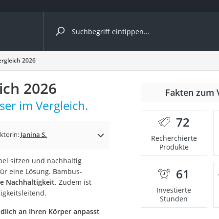
ergleiche nach Kategorie
rgleich 2026
ich 2026
Fakten zum 
er im Vergleich.
nbrille
72
en
ktorin:
Janina S.
Recherchierte
Produkte
men
bel sitzen und nachhaltig
61
afür eine Lösung. Bambus-
ille
e Nachhaltigkeit
. Zudem ist
Investierte
gkeitsleitend.
Stunden
dlich an Ihren Körper anpasst