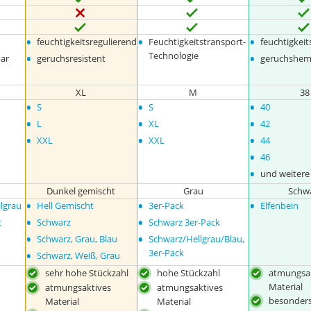
•
•
•
feuchtigkeitsregulierend
Feuchtigkeitstransport-
feuchtigkeit
•
•
Technologie
ar
geruchsresistent
geruchshe
XL
M
38
•
•
•
S
S
40
•
•
•
L
XL
42
•
•
•
XXL
XXL
44
•
46
•
und weitere
Dunkel gemischt
Grau
Schw
•
•
•
lgrau
Hell Gemischt
3er-Pack
Elfenbein
•
•
t
Schwarz
Schwarz 3er-Pack
•
•
Schwarz, Grau, Blau
Schwarz/Hellgrau/Blau,
•
3er-Pack
Schwarz, Weiß, Grau
sehr hohe Stückzahl
hohe Stückzahl
atmungsa
Material
atmungsaktives
atmungsaktives
besonders
Material
Material