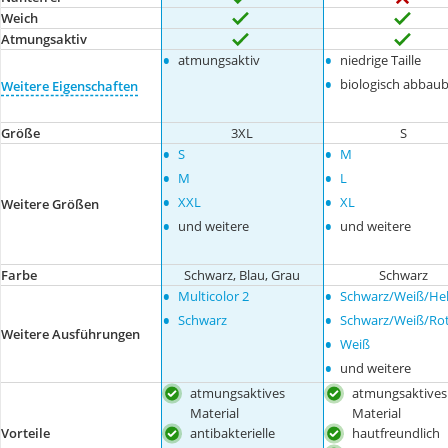
Weich
Atmungsaktiv
•
•
atmungsaktiv
niedrige Taille
•
biologisch abbaub
Weitere Eigenschaften
Größe
3XL
S
•
•
S
M
•
•
M
L
•
•
XXL
XL
Weitere Größen
•
•
und weitere
und weitere
Farbe
Schwarz, Blau, Grau
Schwarz
•
•
Multicolor 2
Schwarz/Weiß/Hel
•
•
Schwarz
Schwarz/Weiß/Ro
Weitere Ausführungen
•
Weiß
•
und weitere
atmungsaktives
atmungsaktives
Material
Material
antibakterielle
hautfreundlich
Vorteile