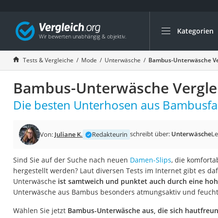
Kategorien
Die beliebtesten V
Mode
Tests & Vergleiche
Mode
Unterwäsche
Bambus-Unterwäsche Ve
Boxershorts
Bambus-Unterwäsche Vergle
Cellulite-Leggings
Herrensocken
Die besten Unterhosen aus Bambusfas
Polarisierte Sonne
Hausschuhe Herr
schreibt über:
Unterwäsche
Le
Von:
Juliane K.
Redakteurin
Radunterhose Da
Sind Sie auf der Suche nach neuen
Damen-Slips
, die komforta
Suunto-Uhr
hergestellt werden? Laut diversen Tests im Internet gibt es d
Überzieh-Sonnenbr
Unterwäsche
ist samtweich und punktet auch durch eine hoh
Unterwäsche aus Bambus besonders atmungsaktiv und feuchti
RFID-Blocker
Sneaker Herren
Wählen Sie jetzt
Bambus-Unterwäsche aus, die sich hautfreun