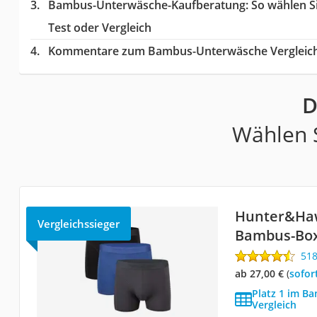
Bambus-Unterwäsche-Kaufberatung
: So wählen 
Test oder Vergleich
Kommentare zum Bambus-Unterwäsche Vergleic
D
Wählen S
Hunter&Ha
Vergleichssieger
Bambus-Box
51
ab 27,00 €
(
Sofor
Platz 1 im B
Vergleich