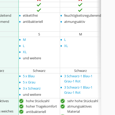
•
•
•
sleitend
etikettfrei
feuchtigkeitsregulierend
feucht
•
•
•
mmend
antibakteriell
atmungsaktiv
kühle
•
etiket
S
M
•
•
•
M
L
S
•
•
•
L
XL
L
•
XL
•
und weitere
arz
Schwarz
Schwarz
•
•
•
5 x Blau
3 Schwarz-1 Blau-1
keine
•
Grau-1 Rot
5 x Grau
•
•
3 Schwarz-1 Blau-1
3 x Schwarz
Grau-1 Rot
•
und weitere
ktives
hohe Stückzahl
sehr hohe Stückzahl
hoh
hoher Tragekomfort
atmungsaktives
atm
 weiches
Material
Mate
antibakteriell