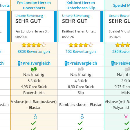
Fm London Herren
Knitlord Herren
shorts
Speidel M
Boxershorts
Unterhosen Slip
Unsere Bewertung
Unsere Bewertung
Unsere Bewer
SEHR GUT
SEHR GUT
SEHR G
‎ Arjen Kroos Boxershorts
Fm London Herren Boxershorts
Knitlord Herren Unterhosen Slip
Speidel Midisl
08/2026
08/2026
08/2026
n
8303 Bewertungen
102 Bewertungen
289 Bewe
ch
Preis­vergleich
Preis­vergleich
Preis­v
Nachhaltig
Nachhaltig
Nachha
5 Stück
4 Stück
3 St
k
4,93 € pro Stück
6,50 € pro Stück
9,73 € pr
Boxershorts
Slip
Mids
Viskose (mit Bambusfaser)
Viskose (mit 
astan
Bambusviskose – Elastan
– Elastan
– Polyamid 