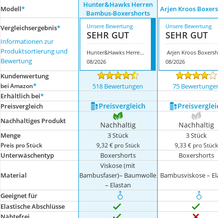
Hunter&Hawks Herren
Modell
*
‎ Arjen Kroos Boxer
Bambus-Boxershorts
Unsere Bewertung
Unsere Bewertung
Vergleichsergebnis
*
SEHR GUT
SEHR GUT
Informationen zur
Produktsortierung und
Hunter&Hawks Herren Bambus-Boxershorts
Bewertung
08/2026
08/2026
Kundenwertung
*
bei Amazon
518 Bewertungen
75 Bewertunge
Erhältlich bei
*
Preis­vergleich
Preis­verglei
Preis­vergleich
Nachhaltiges Produkt
Nachhaltig
Nachhaltig
Menge
3 Stück
3 Stück
Preis pro Stück
9,32 € pro Stück
9,33 € pro Stüc
Unterwäschentyp
Boxershorts
Boxershorts
Viskose (mit
Material
Bambusfaser)– Baumwolle
Bambusviskose – El
– Elastan
Geeignet für
Elastische Abschlüsse
Nähtefrei