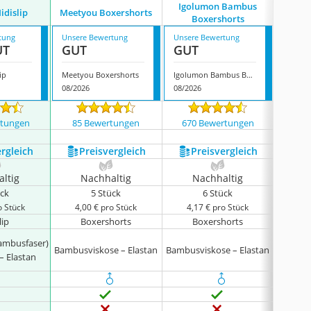
Igolumon Bambus
idislip
Meetyou Boxershorts
Fala
Boxershorts
tung
Unsere Bewertung
Unsere Bewertung
Unsere
UT
GUT
GUT
GUT
ip
Meetyou Boxershorts
Igolumon Bambus Boxershorts
Falary
08/2026
08/2026
08/202
rtungen
85 Bewertungen
670 Bewertungen
39 
ergleich
Preis­vergleich
Preis­vergleich
P
ltig
Nachhaltig
Nachhaltig
N
ück
5 Stück
6 Stück
o Stück
4,00 € pro Stück
4,17 € pro Stück
4,8
lip
Boxershorts
Boxershorts
B
Bambusfaser)
Bambusviskose – Elastan
Bambusviskose – Elastan
Bambusv
– Elastan