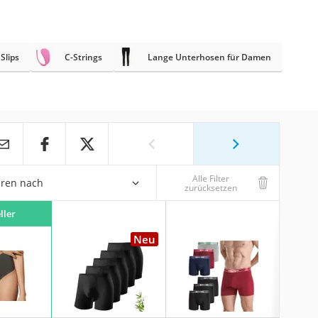
Slips
C-Strings
Lange Unterhosen für Damen
Alle Filter
eren nach
zurücksetzen
ller
Neu