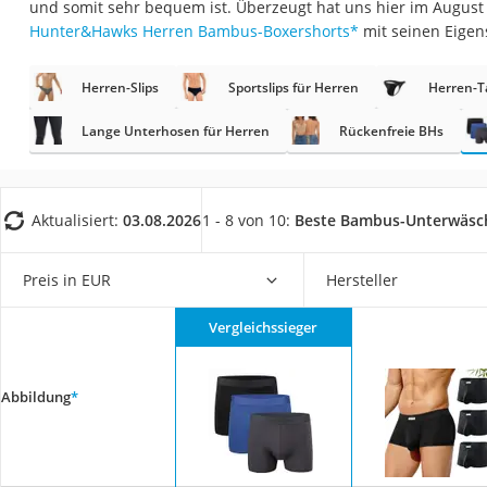
und somit sehr bequem ist. Überzeugt hat uns hier im Augus
Geldbörse Herren
Hunter&Hawks Herren Bambus-Boxershorts
*
mit seinen Eigen
Knirps-Regenschi
Periodenunterwäs
Herren-Slips
Sportslips für Herren
Herren-T
RFID-Schutzkarte
Lange Unterhosen für Herren
Rückenfreie BHs
Motorradbrillen
Lederhose
Aktualisiert:
03.08.2026
1 - 8 von 10:
Beste Bambus-Unterwäsc
Ausweishülle
Bademantel Herre
Preis in EUR
Hersteller
Beheizbare Hands
Gesundheitsschu
Vergleichssieger
Service
Abbildung
*