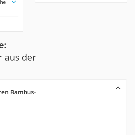
che
e:
r aus der
ren Bambus-