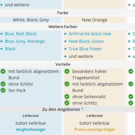
•
•
und weitere
u
Farbe
White, Black, Grey
New Orange
Weitere Farben
•
•
•
Blue, Red, Black
Anthracite black new
•
•
•
Blue, Grey, Melange
New Black, Green
B
•
•
•
Black
True Blue Power
T
•
•
und weitere
u
Vorteile
mit farblich abgesetztem
besonders hoher
Bund
Tragekomfort
ohne Schlitz
mit farblich abgesetztem
5er-Pack
Bund
ohne Seitennaht
ohne Schlitz
Zu den Angeboten
*
Lieferzeit
Lieferzeit
Sofort lieferbar
Sofort lieferbar
Vergleichssieger
Preis-Leistungs-Sieger