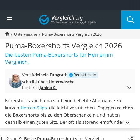
Die beliebtesten Vergleiche nach Kategorie
Vergleich
Mode
Boxershorts
Unterwäsche
Puma-Boxershorts Vergleich 2026
Cellulite-Leggings
Herrensocken
Puma-Boxershorts Vergleich 2026
Polarisierte Sonnenbrille
Die besten Puma-Boxershorts für Herren im
Hausschuhe Herren
Vergleich.
Radunterhose Damen
Suunto-Uhr
Von:
Adelheid Fangrath
Redakteurin
Überzieh-Sonnenbrille
schreibt über:
Unterwäsche
RFID-Blocker
Lektorin:
Janina S.
Sneaker Herren
Geldbörse Herren
Boxershorts von Puma sind eine beliebte Alternative zu
Knirps-Regenschirm
kurzen
Herren-Slips
, die leicht verrutschen. Dagegen
reichen
Periodenunterwäsche
die Boxershorts bis zu den Oberschenkeln
und haben
RFID-Schutzkarte
deshalb einen guten Sitz. Der oft als störend empfundene
Motorradbrillen
Schlitz wurde bei zahlreichen Modellen weggelassen.
Die
Lederhose
klassischen Boxershorts sind
in verschiedenen
1 - 2 von 9:
Beste Puma-Boxershorts
im Vergleich