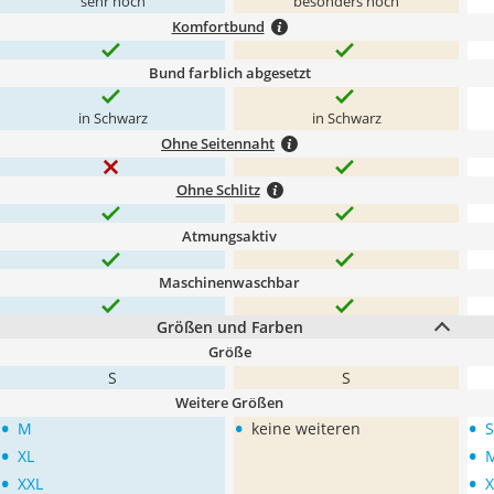
sehr hoch
besonders hoch
Komfortbund
Bund farblich abgesetzt
in Schwarz
in Schwarz
Ohne Seitennaht
Ohne Schlitz
Atmungsaktiv
Maschinenwaschbar
Größen und Farben
Größe
S
S
Weitere Größen
•
•
•
M
keine weiteren
S
•
•
XL
•
•
XXL
X