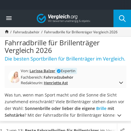
Die beliebtesten Vergleiche nach Kategorie
Vergleich
Freizeit & Sport
Gartentrampolin
Fahrradzubehör
Fahrradbrille für Brillenträger Vergleich 2026
Trampolin
Metalldetektor
Fahrradbrille für Brillenträger
Eufab-Fahrradträger
Vergleich 2026
Trampolin 366 cm
Die besten Sportbrillen für Brillenträger im Vergleich.
Fahrradschloss
Aluminium-Koffer
Von:
Larissa Balzer
Expertin
Futterboot
Fachbereich:
Fahrradzubehör
Air Bike
Redakteurin:
Henriette Ast
E-Bike-Dreirad
Trekkingschuhe Herren
Was tun, wenn man Sport macht und die Sonne die Sicht
Reisetasche mit Rollen
zunehmend einschränkt? Viele Brillenträger stehen dann vor
Klimmzugstation
der Wahl:
Sonnenbrille oder lieber die eigene
Brille
mit
Koffer
Sehstärke
? Mit der Fahrradbrille für Brillenträger können Sie
Nachtsichtgerät
beide Vorzüge miteinander vereinen.
Eine Fahrradbrille für
Faltschloss
Brillenträger sollte
genug Platz bieten
, um die eigene Brille
1 - 2 von 13:
Beste Fahrradbrillen für Brillenträger
im Vergleich