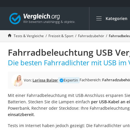
Kategorien
Die beliebtesten V
Freizeit & Sport
Tests & Vergleiche
Freizeit & Sport
Fahrradzubehör
Fahrradbele
Gartentrampolin
Fahrradbeleuchtung USB Ver
Trampolin
Metalldetektor
Die besten Fahrradlichter mit USB im 
Eufab-Fahrradträg
Trampolin 366 cm
Fachbereich:
Fahrradzubehö
Von:
Larissa Balzer
Expertin
Fahrradschloss
Mit einer Fahrradbeleuchtung mit USB-Anschluss ersparen Sie
Aluminium-Koffer
Batterien. Stecken Sie die Lampen einfach
per USB-Kabel an e
Futterboot
Powerbank, Rechner oder Steckdose: Ihre Fahrradbeleuchtung
einsatzbereit
.
Air Bike
E-Bike-Dreirad
Tests im Internet haben jedoch gezeigt: Die Fahrradlichter unt