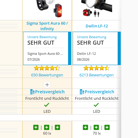
Sigma Sport Aura 60 /
Deilin LF-12
Toptrek
Infinity
Unsere Bewertung
Unsere Bewertung
Unsere
SEHR GUT
SEHR GUT
SEH
Sigma Sport Aura 60 / Infinity
Deilin LF-12
07/2026
08/2026
07/202
650 Bewertungen
6213 Bewertungen
655
mehr anzeigen
Preis­vergleich
Preis­vergleich
P
Frontlicht und Rücklicht
Frontlicht und Rücklicht
Frontli
LED
LED
60 lx
70 lx