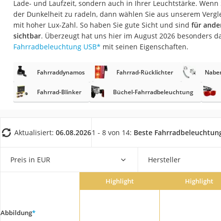
Lade- und Laufzeit, sondern auch in Ihrer Leuchtstärke. Wenn 
Trekkingschuhe H
der Dunkelheit zu radeln, dann wählen Sie aus unserem Vergl
Reisetasche mit Ro
mit hoher Lux-Zahl. So haben Sie gute Sicht und sind
für ande
sichtbar
. Überzeugt hat uns hier im August 2026 besonders d
Klimmzugstation
Fahrradbeleuchtung USB
*
mit seinen Eigenschaften.
Koffer
Nachtsichtgerät
Fahrraddynamos
Fahrrad-Rücklichter
Nabe
Faltschloss
Fahrrad-Blinker
Büchel-Fahrradbeleuchtung
Handgepäck-Koffe
Vibrationsplatte
Aktualisiert:
06.08.2026
1 - 8 von 14:
Beste Fahrradbeleuchtun
Wanderschuhe He
Sicherheitsweste R
Preis in EUR
Hersteller
Service
Highlight
Highlight
Abbildung
*