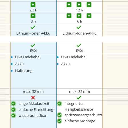
2,3 h
12 h
3 h
6 h
Lithium-Ionen-Akku
Lithium-Ionen-Akku
IPX4
IPX4
•
•
USB Ladekabel
USB Ladekabel
•
•
Akku
Akku
•
Halterung
max. 32 mm
max. 32 mm
lange Akkulaufzeit
integrierter
Helligkeitssensor
einfache Einrichtung
spritzwassergeschützt
wiederaufladbar
einfache Montage