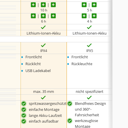
10 h
5 h
6 h
4 h
Lithium-Ionen-Akku
Lithium-Ionen-Akku
Lith
IPX4
IPX5
•
•
•
Frontlicht
Frontlicht
Frontl
•
•
•
Rücklicht
Rückleuchte
Rückli
•
•
USB Ladekabel
Gumm
•
USB L
•
Hand
max. 35 mm
nicht spezifiziert
2
spritzwassergeschützt
Blendfreies Design
drei
und 360°-
Bel
einfache Montage
Fahrsicherheit
einf
lange Akku-Laufzeit
werkzeuglose
spr
einfach aufladbar
Montage