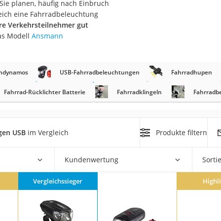
Sie planen, häufig nach Einbruch
erren
eich eine Fahrradbeleuchtung
llen
re Verkehrsteilnehmer gut
as Modell
Ansmann
ndynamos
USB-Fahrradbeleuchtungen
Fahrradhupen
Fahrrad-Rücklichter Batterie
Fahrradklingeln
Fahrradb
r
gen USB
im Vergleich
Produkte filtern
rren
eiten
Kundenwertung
Sorti
Vergleichssieger
Highl