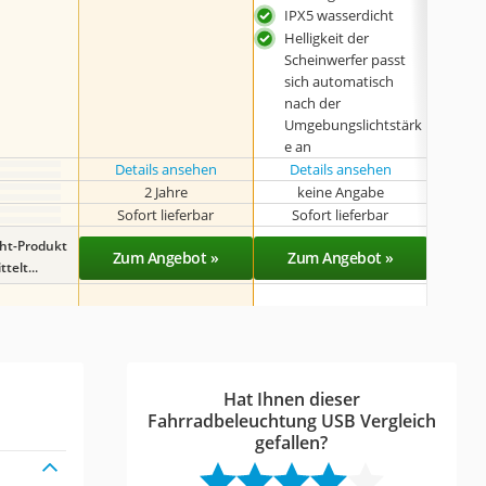
IPX5 wasserdicht
Helligkeit der
Scheinwerfer passt
sich automatisch
nach der
Umgebungslichtstärk
e an
Details ansehen
Details ansehen
2 Jahre
keine Angabe
Sofort lieferbar
Sofort lieferbar
Sof
ght-Produkt
Zum Angebot »
Zum Angebot »
Zu
telt...
Hat Ihnen dieser
Fahrradbeleuchtung USB Vergleich
gefallen?