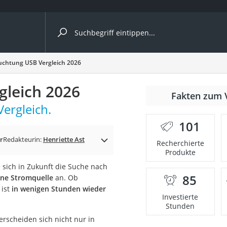
ergleiche nach Kategorie
uchtung USB Vergleich 2026
gleich 2026
Fakten zum 
Vergleich.
er
101
r
Redakteurin:
Henriette Ast
Recherchierte
Produkte
 sich in Zukunft die Suche nach
85
ine Stromquelle
an. Ob
 ist
in wenigen Stunden wieder
Investierte
Stunden
erscheiden sich nicht nur in