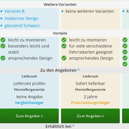
Weitere Varianten
•
•
•
Variante B
keine weiteren Varianten
k
•
modernes Design
•
glänzend Schwarz
Vorteile
leicht zu montieren
leicht zu montieren
besonders leicht und
für viele verschiedene
stabil
Fahrradarten geeignet
ansprechendes Design
ansprechendes Design
Zu den Angeboten
*
Lieferzeit
Lieferzeit
Lieferzeit prüfen
Sofort lieferbar
Herstellergarantie
Herstellergarantie
keine Angabe
2 Jahre
Vergleichssieger
Preis-Leistungs-Sieger
Zum Angebot »
Zum Angebot »
Erhältlich bei
*