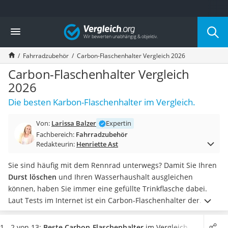
Die beliebtesten Vergleiche nach Kategorie
Vergleich
Freizeit & Sport
Gartentrampolin
Fahrradzubehör
Carbon-Flaschenhalter Vergleich 2026
Trampolin
Metalldetektor
Carbon-Flaschenhalter Vergleich
Eufab-Fahrradträger
2026
Trampolin 366 cm
Die besten Karbon-Flaschenhalter im Vergleich.
Fahrradschloss
Aluminium-Koffer
Von:
Larissa Balzer
Expertin
Futterboot
Fachbereich:
Fahrradzubehör
Air Bike
Redakteurin:
Henriette Ast
E-Bike-Dreirad
Trekkingschuhe Herren
Sie sind häufig mit dem Rennrad unterwegs? Damit Sie Ihren
Reisetasche mit Rollen
Durst löschen
und Ihren Wasserhaushalt ausgleichen
Klimmzugstation
können, haben Sie immer eine gefüllte Trinkflasche dabei.
Koffer
Laut Tests im Internet ist ein Carbon-Flaschenhalter der
Nachtsichtgerät
perfekte Aufbewahrungsort, um keinen unnötigen Ballast zu
Faltschloss
transportieren.
Das gilt auch für andere Fahrradmodelle, mit
1 - 2 von 13:
Beste Carbon-Flaschenhalter
im Vergleich