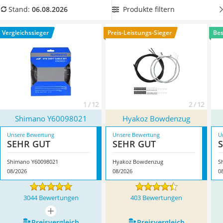
Handgepäck-Koffer
Schaltzug mit anpassbarer Länge
, um Ihr Fahrrad einfach
Produkte filtern
Stand:
06.08.2026
Vibrationsplatte
und schnell selbst reparieren zu können. Überzeugt hat uns
Wanderschuhe Herren
hier im August 2026 besonders das Modell
Shimano
Vergleichssieger
Preis-Leistungs-Sieger
Bes
Sicherheitsweste Reiten
Y60098021
*
mit seinen Eigenschaften.
Service
1 / 12
2 / 12
Shimano Y60098021
Hyakoz Bowdenzug
Unsere Bewertung
Unsere Bewertung
U
SEHR GUT
SEHR GUT
Shimano Y60098021
Hyakoz Bowdenzug
S
08/2026
08/2026
0
3044 Bewertungen
403 Bewertungen
mehr anzeigen
Preis­vergleich
Preis­vergleich