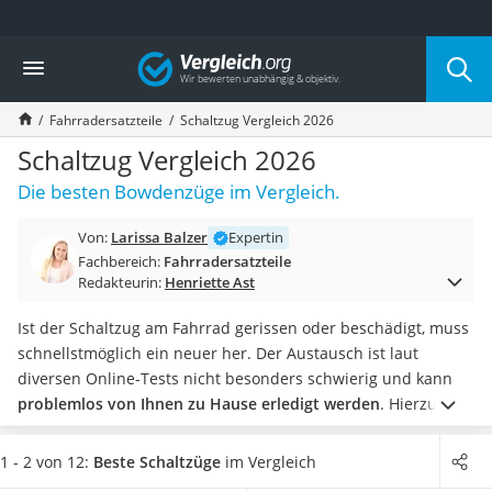
Die beliebtesten Vergleiche nach Kategorie
Vergleich
Freizeit & Sport
Gartentrampolin
Fahrradersatzteile
Schaltzug Vergleich 2026
Trampolin
Metalldetektor
Schaltzug Vergleich 2026
Eufab-Fahrradträger
Die besten Bowdenzüge im Vergleich.
Trampolin 366 cm
Fahrradschloss
Von:
Larissa Balzer
Expertin
Aluminium-Koffer
Fachbereich:
Fahrradersatzteile
Futterboot
Redakteurin:
Henriette Ast
Air Bike
E-Bike-Dreirad
Ist der Schaltzug am Fahrrad gerissen oder beschädigt, muss
Trekkingschuhe Herren
schnellstmöglich ein neuer her. Der Austausch ist laut
Reisetasche mit Rollen
diversen Online-Tests nicht besonders schwierig und kann
Klimmzugstation
problemlos von Ihnen zu Hause erledigt werden
. Hierzu
Koffer
benötigen Sie lediglich etwas Werkzeug wie einen
Nachtsichtgerät
Seitenschneider
zur Anpassung der Länge.
Wählen Sie jetzt
1 - 2 von 12:
Beste Schaltzüge
im Vergleich
Faltschloss
aus unserer Vergleichstabelle einen
universell einsetzbaren