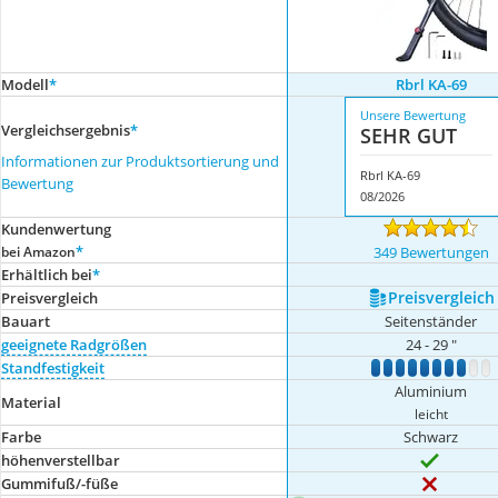
Modell
*
Rbrl KA-69
Unsere Bewertung
Vergleichsergebnis
*
SEHR GUT
Informationen zur Produktsortierung und
Rbrl KA-69
Bewertung
08/2026
Kundenwertung
*
bei Amazon
349 Bewertungen
Erhältlich bei
*
Preis­vergleich
Preis­vergleich
Bauart
Seitenständer
geeignete Radgrößen
24 - 29 "
Standfestigkeit
1
2
3
4
5
6
7
8
9
1
Aluminium
Material
leicht
Farbe
Schwarz
höhenverstellbar
Gummifuß/-füße