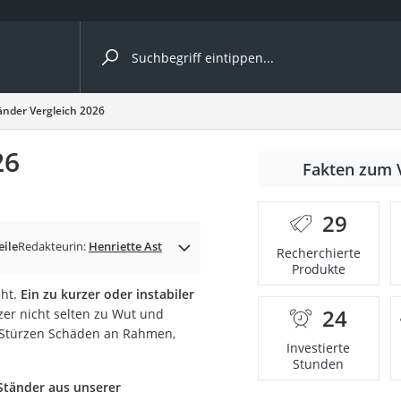
ergleiche nach Kategorie
änder Vergleich 2026
26
Fakten zum 
er
29
eile
Redakteurin:
Henriette Ast
Recherchierte
Produkte
eht.
Ein zu kurzer oder instabiler
24
zer nicht selten zu Wut und
n Stürzen Schäden an Rahmen,
Investierte
Stunden
Ständer aus unserer