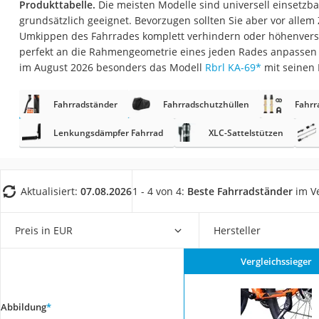
Produkttabelle.
Die meisten Modelle sind universell einsetzbar
Trekkingschuhe H
grundsätzlich geeignet. Bevorzugen sollten Sie aber vor allem
Reisetasche mit Ro
Umkippen des Fahrrades komplett verhindern oder höhenverst
perfekt an die Rahmengeometrie eines jeden Rades anpassen 
Klimmzugstation
im August 2026 besonders das Modell
Rbrl KA-69
*
mit seinen 
Koffer
Nachtsichtgerät
Fahrradständer
Fahrradschutzhüllen
Fahrr
Faltschloss
Lenkungsdämpfer Fahrrad
XLC-Sattelstützen
Handgepäck-Koffe
Vibrationsplatte
Aktualisiert:
07.08.2026
1 - 4 von 4:
Beste Fahrradständer
im Ve
Wanderschuhe He
Sicherheitsweste R
Preis in EUR
Hersteller
Service
Vergleichssieger
Abbildung
*