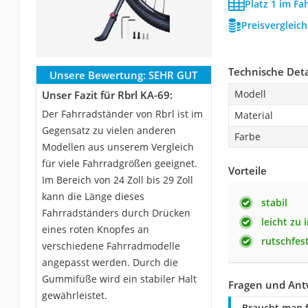
Platz 1 im Fa
Preisvergleic
Technische Deta
Unsere Bewertung:
SEHR GUT
Modell
Unser Fazit für Rbrl KA-69:
Der Fahrradständer von Rbrl ist im
Material
Gegensatz zu vielen anderen
Farbe
Modellen aus unserem Vergleich
für viele Fahrradgrößen geeignet.
Vorteile
Im Bereich von 24 Zoll bis 29 Zoll
kann die Länge dieses
stabil
Fahrradständers durch Drücken
leicht zu 
eines roten Knopfes an
rutschfes
verschiedene Fahrradmodelle
angepasst werden. Durch die
Gummifüße wird ein stabiler Halt
Fragen und Ant
gewährleistet.
Braucht man f