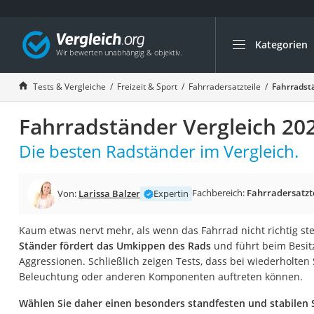
Kategorien
Die beliebtesten V
Freizeit & Sport
Tests & Vergleiche
Freizeit & Sport
Fahrradersatzteile
Fahrradst
Gartentrampolin
Fahrradständer Vergleich 20
Trampolin
Metalldetektor
Die besten Radständer im Vergleich.
Eufab-Fahrradträg
Trampolin 366 cm
Fachbereich:
Fahrradersatzt
Von:
Larissa Balzer
Expertin
Fahrradschloss
Kaum etwas nervt mehr, als wenn das Fahrrad nicht richtig st
Aluminium-Koffer
Ständer fördert das Umkippen des Rads
und führt beim Besit
Futterboot
Aggressionen. Schließlich zeigen Tests, dass bei wiederholte
Beleuchtung oder anderen Komponenten auftreten können.
Air Bike
E-Bike-Dreirad
Wählen Sie daher einen besonders standfesten und stabilen 