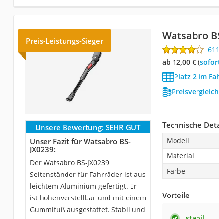
Watsabro B
Preis-Leistungs-Sieger
61
ab 12,00 €
(
Sofor
Platz 2 im Fa
Preisvergleic
Technische Deta
Unsere Bewertung:
SEHR GUT
Modell
Unser Fazit für Watsabro BS-
JX0239:
Material
Der Watsabro BS-JX0239
Farbe
Seitenständer für Fahrräder ist aus
leichtem Aluminium gefertigt. Er
Vorteile
ist höhenverstellbar und mit einem
Gummifuß ausgestattet. Stabil und
stabil