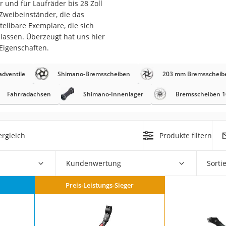
 und für Laufräder bis 28 Zoll
erren
 Zweibeinständer, die das
llen
ellbare Exemplare, die sich
lassen. Überzeugt hat uns hier
Eigenschaften.
adventile
Shimano-Bremsscheiben
203 mm Bremsscheib
Fahrradachsen
Shimano-Innenlager
Bremsscheiben 1
r
rgleich
Produkte filtern
rren
eiten
Kundenwertung
Sorti
Preis-Leistungs-Sieger