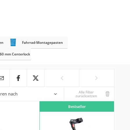
en
Fahrrad-Montagepasten
60 mm Centerlock
Alle Filter
eren nach
zurücksetzen
Bestseller