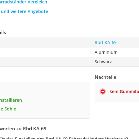
hrradständer Vergleich
h und weitere Angebote
ils
Rbrl KA-69
Aluminium
Schwarz
Nachteile
kein Gummif
installieren
te Sohle
worten zu Rbrl KA-69
ür das Einstellen des Rbrl KA-69 Fahrradständers Werkzeug?