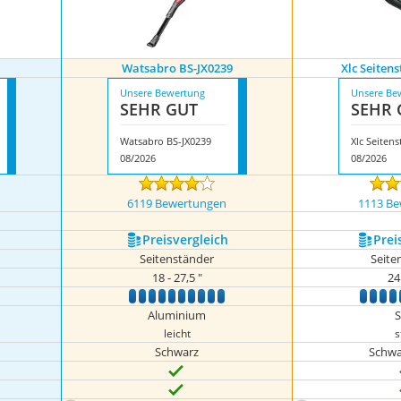
Watsabro BS-JX0239
Xlc Seiten
Unsere Bewertung
Unsere Be
SEHR GUT
SEHR 
Watsabro BS-JX0239
08/2026
08/2026
6119 Bewertungen
1113 B
Preis­vergleich
Prei
Seitenständer
Seite
18 - 27,5 "
24 
0
1
2
3
4
5
6
7
8
9
10
1
2
3
4
Aluminium
S
leicht
s
Schwarz
Schwar