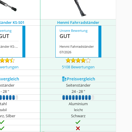
ständer KS-S01
Henmi Fahrradständer
wertung
Unsere Bewertung
GUT
GUT
Xlc Seitenständer KS-S01
Henmi Fahrradständer
07/2026
ewertungen
5108 Bewertungen
s­vergleich
Preis­vergleich
nständer
Seitenständer
- 28 "
24 - 28 "
5
6
7
8
9
10
1
2
3
4
5
6
7
8
9
10
tahl
Aluminium
tabil
leicht
z, Silber
Schwarz