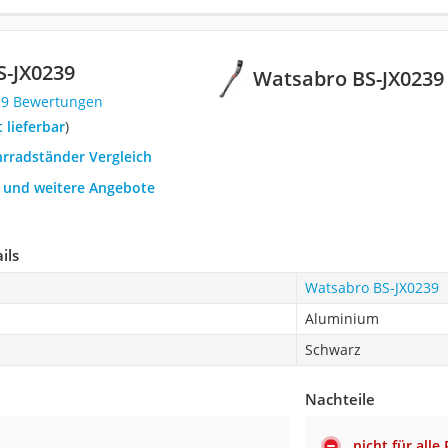
S-JX0239
Watsabro BS-JX0239
19 Bewertungen
t lieferbar
)
hrradständer Vergleich
h und weitere Angebote
ils
Watsabro BS-JX0239
Aluminium
Schwarz
Nachteile
nicht für all