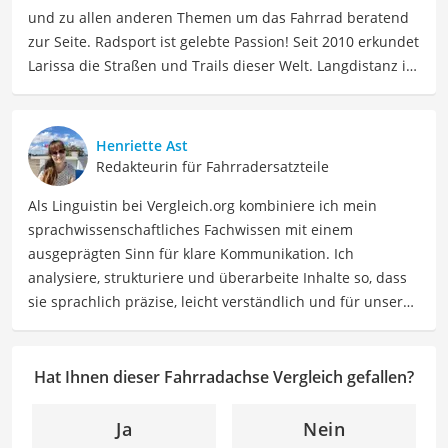
und zu allen anderen Themen um das Fahrrad beratend
zur Seite. Radsport ist gelebte Passion! Seit 2010 erkundet
Larissa die Straßen und Trails dieser Welt. Langdistanz ist
ihr Ding: Essenziell hierbei – langlebiges Material, was ihr
Interesse an radsportspezifischen Produkten weckte.
Beruflich ist Larissa Coach, Sportmentaltrainerin, Social
Henriette Ast
Media Managerin. Mit 15.000 Kilometern pro Jahr macht
Redakteurin für Fahrradersatzteile
sie auch weiterhin immer neue Erfahrungen, die sie vor
Als Linguistin bei Vergleich.org kombiniere ich mein
allem als "Rennradmädchen" auf Instagram teilt.
sprachwissenschaftliches Fachwissen mit einem
Der Fahrradachse-Vergleich ist aus unserer Sicht
ausgeprägten Sinn für klare Kommunikation. Ich
besonders empfehlenswert für
Fahrradmechaniker
und
analysiere, strukturiere und überarbeite Inhalte so, dass
Radfahrer
.
sie sprachlich präzise, leicht verständlich und für unsere
Leser:innen informierend sind. Mein Schwerpunkt liegt
dabei unter anderem auf Freizeit-Themen. Auch privat
beschäftige ich mich gerne mit verschiedenen Hobbys
Hat Ihnen dieser Fahrradachse Vergleich gefallen?
und Freizeitaktivitäten. Dieses Interesse spiegelt sich in
meinen Beiträgen wider, die sich mit Freizeitideen,
Ja
Nein
Reiseempfehlungen, Hobbytipps und Anregungen für die