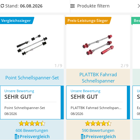
Handgepäck-Koffer
Stahl
, um in Zukunft einen Achsenbruch zu vermeiden.
Produkte filtern
Stand:
06.08.2026
Vibrationsplatte
Überzeugt hat uns hier im August 2026 besonders das
Wanderschuhe Herren
Modell
Point Schnellspanner-Set
*
mit seinen Eigenschaften.
Vergleichssieger
Preis-Leistungs-Sieger
Bes
Sicherheitsweste Reiten
Service
1 / 9
2 / 9
PLATTBK Fahrrad
Point Schnellspanner-Set
Schnellspanner
Unsere Bewertung
Unsere Bewertung
U
SEHR GUT
SEHR GUT
Point Schnellspanner-Set
PLATTBK Fahrrad Schnellspanner
08/2026
08/2026
0
606 Bewertungen
590 Bewertungen
Preis­vergleich
Preis­vergleich