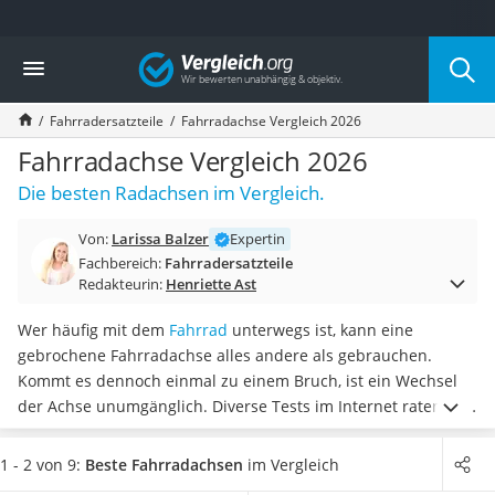
Die beliebtesten Vergleiche nach Kategorie
Vergleich
Freizeit & Sport
Gartentrampolin
Fahrradersatzteile
Fahrradachse Vergleich 2026
Trampolin
Metalldetektor
Fahrradachse Vergleich 2026
Eufab-Fahrradträger
Die besten Radachsen im Vergleich.
Trampolin 366 cm
Fahrradschloss
Von:
Larissa Balzer
Expertin
Aluminium-Koffer
Fachbereich:
Fahrradersatzteile
Futterboot
Redakteurin:
Henriette Ast
Air Bike
E-Bike-Dreirad
Wer häufig mit dem
Fahrrad
unterwegs ist, kann eine
Trekkingschuhe Herren
gebrochene Fahrradachse alles andere als gebrauchen.
Reisetasche mit Rollen
Kommt es dennoch einmal zu einem Bruch, ist ein Wechsel
Klimmzugstation
der Achse unumgänglich. Diverse Tests im Internet raten zu
Koffer
Modellen aus stabilen Materialien
, selbst wenn diese im
Nachtsichtgerät
Gewicht ein wenig schwerer sein sollten.
Wählen Sie jetzt aus
1 - 2 von 9:
Beste Fahrradachsen
im Vergleich
Faltschloss
unserer Vergleichstabelle eine
Fahrradachse aus gehärtetem