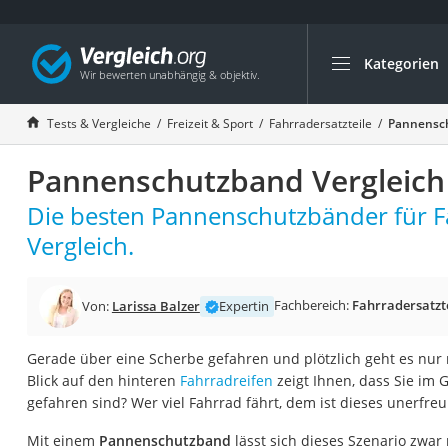
Kategorien
Die beliebtesten V
Freizeit & Sport
Tests & Vergleiche
Freizeit & Sport
Fahrradersatzteile
Pannensch
Gartentrampolin
Pannenschutzband Vergleich
Trampolin
Metalldetektor
Die besten Pannenschutzbänder für F
Eufab-Fahrradträg
Vergleich.
Trampolin 366 cm
Fahrradschloss
Fachbereich:
Fahrradersatzt
Von:
Larissa Balzer
Expertin
Aluminium-Koffer
Gerade über eine Scherbe gefahren und plötzlich geht es nur
Futterboot
Blick auf den hinteren
Fahrradreifen
zeigt Ihnen, dass Sie im 
Air Bike
gefahren sind? Wer viel Fahrrad fährt, dem ist dieses unerfre
E-Bike-Dreirad
Mit einem
Pannenschutzband
lässt sich dieses Szenario zwar