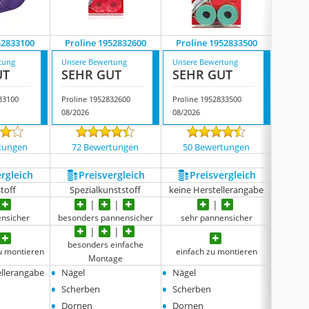
52833100
Proline 1952832600
Proline 1952833500
Pr
tung
Unsere Bewertung
Unsere Bewertung
Unsere
UT
SEHR GUT
SEHR GUT
SEH
33100
Proline 1952832600
Proline 1952833500
Prolin
08/2026
08/2026
08/202
tungen
72 Bewertungen
50 Bewertungen
187
ergleich
Preis­vergleich
Preis­vergleich
P
toff
Spezialkunststoff
keine Herstellerangabe
ensicher
besonders pannensicher
sehr pannensicher
sehr
besonders einfache
zu montieren
einfach zu montieren
einfa
Montage
•
•
•
ellerangabe
Nägel
Nägel
keine
•
•
Scherben
Scherben
•
•
Dornen
Dornen