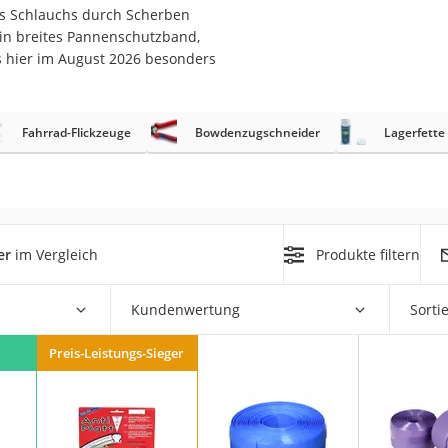
erren
s Schlauchs durch Scherben
in breites Pannenschutzband,
llen
s hier im August 2026 besonders
Fahrrad-Flickzeuge
Bowdenzugschneider
Lagerfette
r
er
im Vergleich
Produkte filtern
rren
eiten
Kundenwertung
Sorti
Preis-Leistungs-Sieger