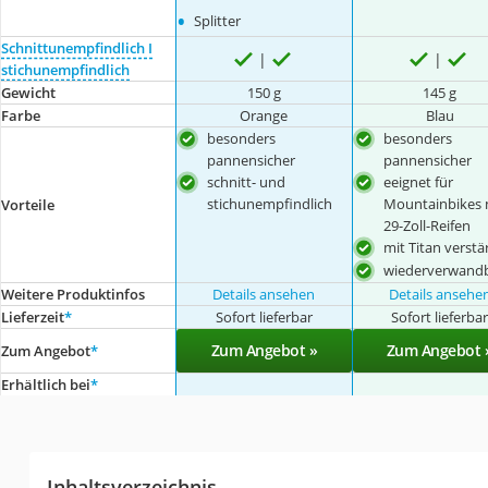
•
Splitter
Schnittunempfindlich I
stichunempfindlich
Gewicht
150 g
145 g
Farbe
Orange
Blau
besonders
besonders
pannensicher
pannensicher
schnitt- und
eeignet für
stichunempfindlich
Mountainbikes 
Vorteile
29-Zoll-Reifen
mit Titan verstä
wiederverwand
Weitere Produktinfos
Details ansehen
Details ansehe
Lieferzeit
*
Sofort lieferbar
Sofort lieferba
Zum Angebot »
Zum Angebot 
Zum Angebot
*
Erhältlich bei
*
Inhaltsverzeichnis