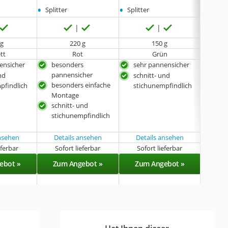
•
•
Splitter
Splitter
 g
220 g
150 g
tt
Rot
Grün
ensicher
besonders
sehr pannensicher
schn
pannensicher
sti
nd
schnitt- und
besonders einfache
seh
pfindlich
stichunempfindlich
Montage
schnitt- und
stichunempfindlich
ansehen
Details ansehen
Details ansehen
eferbar
Sofort lieferbar
Sofort lieferbar
Sof
ebot »
Zum Angebot »
Zum Angebot »
Zu