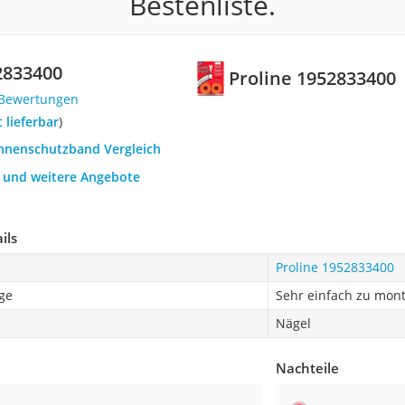
Bestenliste.
2833400
Proline 1952833400
 Bewertungen
t lieferbar
)
annenschutzband Vergleich
h und weitere Angebote
ils
Proline 1952833400
ge
Sehr einfach zu mon
Nägel
Nachteile