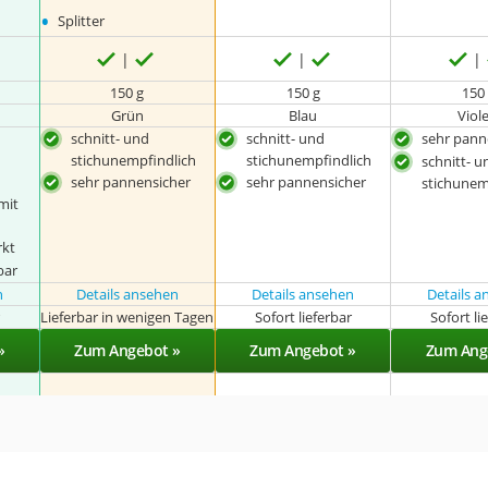
•
Splitter
150 g
150 g
150
Grün
Blau
Viole
schnitt- und
schnitt- und
sehr pann
stichunempfindlich
stichunempfindlich
schnitt- u
sehr pannensicher
sehr pannensicher
stichunem
mit
rkt
bar
n
Details ansehen
Details ansehen
Details 
r
Lieferbar in wenigen Tagen
Sofort lieferbar
Sofort li
»
Zum Angebot »
Zum Angebot »
Zum Ang