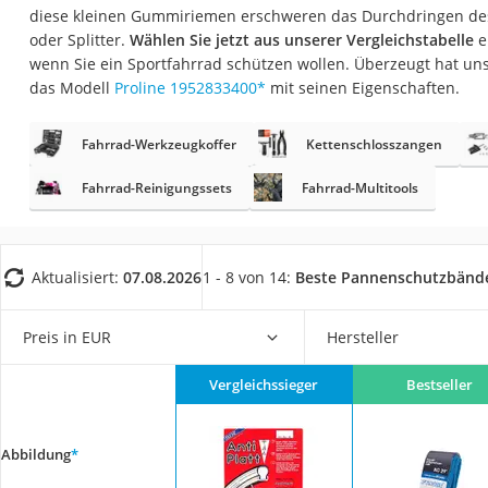
Trekkingschuhe H
diese kleinen Gummiriemen erschweren das Durchdringen de
oder Splitter.
Wählen Sie jetzt aus unserer Vergleichstabelle
e
Reisetasche mit Ro
wenn Sie ein Sportfahrrad schützen wollen. Überzeugt hat un
Klimmzugstation
das Modell
Proline 1952833400
*
mit seinen Eigenschaften.
Koffer
Fahrrad-Werkzeugkoffer
Kettenschlosszangen
Nachtsichtgerät
Fahrrad-Reinigungssets
Fahrrad-Multitools
Faltschloss
Handgepäck-Koffe
Vibrationsplatte
Aktualisiert:
07.08.2026
1 - 8 von 14:
Beste Pannenschutzbänd
Wanderschuhe He
Sicherheitsweste R
Preis in EUR
Hersteller
Service
Vergleichssieger
Bestseller
Abbildung
*