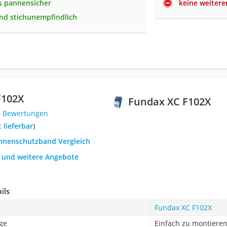
s pannensicher
keine weitere
und stichunempfindlich
F102X
Fundax XC F102X
5 Bewertungen
t lieferbar
)
annenschutzband Vergleich
h und weitere Angebote
ils
Fundax XC F102X
ge
Einfach zu montiere