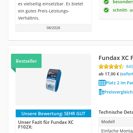
besonder
es vielseitig einsetzbar. Es bietet
schnitt- 
ein gutes Preis-Leistungs-
Verhältnis.
08/2026
Fundax XC 
Bestseller
84
ab 17,00 €
(
Sofor
Platz 2 im P
Preisvergleic
Technische Deta
Unsere Bewertung:
SEHR GUT
Modell
Unser Fazit für Fundax XC
F102X:
Einfache Monta