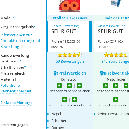
Modell
*
Proline 1952833400
Fundax XC F10
Unsere Bewertung
Unsere Bewertung
Vergleichsergebnis
*
SEHR GUT
SEHR GUT
Informationen zur
Produktsortierung und
Proline 1952833400
Fundax XC F102X
Bewertung
08/2026
08/2026
Kundenwertung
*
bei Amazon
59 Bewertungen
845 Bewertung
Erhältlich bei
*
Preis­vergleich
Preis­verglei
Preis­vergleich
Material
Kunststoff
Naturleder
Potentielle
besonders pannensicher
besonders pannensi
Pannensicherheit
Einfache Montage
sehr einfach zu montieren
einfach zu montie
•
•
Nägel
keine Herstellera
•
Scherben
Resistent gegen
•
Dornen