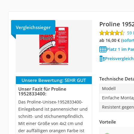
Proline 195
Vergleichssieger
59
ab 16,00 €
(
Sofor
Platz 1 im P
Preisvergleic
Technische Deta
Unsere Bewertung:
SEHR GUT
Modell
Unser Fazit für Proline
1952833400:
Einfache Monta
Das Proline-Unisex-1952833400-
Resistent gegen
Einlegeband ist pannensicher und
schnitt- und stichunempfindlich.
Vorteile
Mit einer Größe von 4x2 cm und
der auffälligen orangen Farbe ist