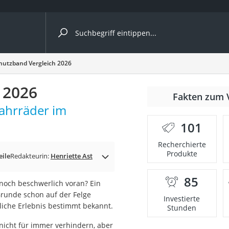
ergleiche nach Kategorie
utzband Vergleich 2026
 2026
Fakten zum 
ahrräder im
er
101
Recherchierte
Produkte
eile
Redakteurin:
Henriette Ast
85
 noch beschwerlich voran? Ein
Grunde schon auf der Felge
Investierte
uliche Erlebnis bestimmt bekannt.
Stunden
 nicht für immer verhindern, aber