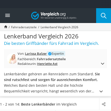
Die beliebtesten Vergleiche nach Kategorie
Vergleich
Freizeit & Sport
Gartentrampolin
Fahrradersatzteile
Lenkerband Vergleich 2026
Trampolin
Metalldetektor
Lenkerband Vergleich 2026
Eufab-Fahrradträger
Die besten Griffbänder fürs Fahrrad im Vergleich.
Trampolin 366 cm
Fahrradschloss
Von:
Larissa Balzer
Expertin
Aluminium-Koffer
Fachbereich:
Fahrradersatzteile
Futterboot
Redakteurin:
Henriette Ast
Air Bike
E-Bike-Dreirad
Lenkerbänder gehören an Rennrädern zum Standard.
Sie
Trekkingschuhe Herren
sind rutschfest und sorgen für ausreichenden Komfort.
Reisetasche mit Rollen
Welches Band den besten Halt und die höchste
Klimmzugstation
Bequemlichkeit verspricht, hängt wesentlich von der
Koffer
Verarbeitung und dem verwendeten Material ab.
Doch ob
Nachtsichtgerät
nun Leder, Kork oder Synthetik – kaufen Sie in jedem Fall ein
1 - 2 von 14:
Beste Lenkerbänder
im Vergleich
Faltschloss
Produkt, das langlebig ist und sowohl bei Dämpfung als auch