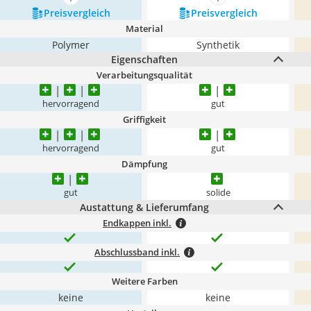
mehr anzeigen
mehr anzeigen
Preis­vergleich
Preis­vergleich
Material
Polymer
Synthetik
Eigenschaften
Verarbeitungsqualität
hervorragend
gut
Griffigkeit
hervorragend
gut
Dämpfung
gut
solide
Austattung & Lieferumfang
Endkappen inkl.
Abschlussband inkl.
Weitere Farben
keine
keine