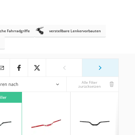
he Fahrradgriffe
verstellbare Lenkervorbauten
Alle Filter
eren nach
zurücksetzen
ller