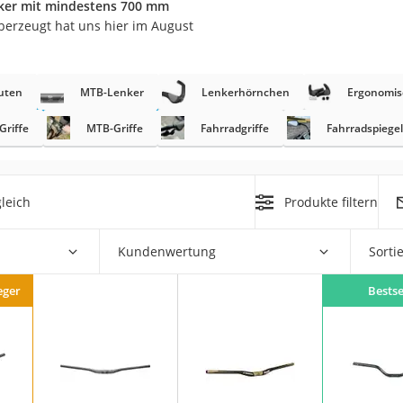
er mit mindestens 700 mm
erren
Überzeugt hat uns hier im August
llen
uten
MTB-Lenker
Lenkerhörnchen
Ergonomisc
Griffe
MTB-Griffe
Fahrradgriffe
Fahrradspiegel
r
leich
Produkte filtern
rren
Kundenwertung
Sorti
eiten
eger
Bestse