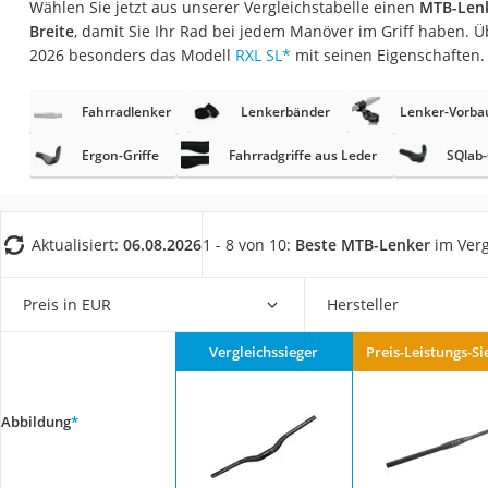
Wählen Sie jetzt aus unserer Vergleichstabelle einen
MTB-Lenk
Trekkingschuhe H
Breite
, damit Sie Ihr Rad bei jedem Manöver im Griff haben. 
Reisetasche mit Ro
2026 besonders das Modell
RXL SL
*
mit seinen Eigenschaften.
Klimmzugstation
Fahrradlenker
Lenkerbänder
Lenker-Vorba
Koffer
Nachtsichtgerät
Ergon-Griffe
Fahrradgriffe aus Leder
SQlab-
Faltschloss
Handgepäck-Koffe
Aktualisiert:
06.08.2026
1 - 8 von 10:
Beste MTB-Lenker
im Verg
Vibrationsplatte
Wanderschuhe He
Preis in EUR
Hersteller
Sicherheitsweste R
Vergleichssieger
Preis-Leistungs-Si
Service
Abbildung
*