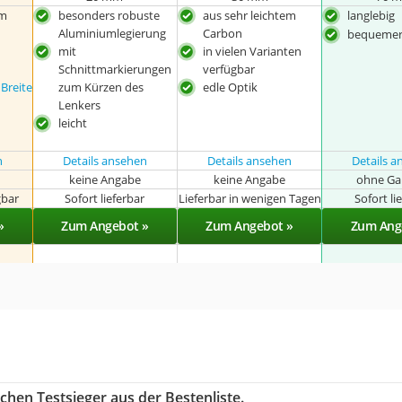
em
besonders robuste
aus sehr leichtem
langlebig
Aluminiumlegierung
Carbon
bequemer
mit
in vielen Varianten
Schnittmarkierungen
verfügbar
Breite
zum Kürzen des
edle Optik
Lenkers
leicht
n
Details ansehen
Details ansehen
Details 
keine Angabe
keine Angabe
ohne Ga
gbar
Sofort lieferbar
Lieferbar in wenigen Tagen
Sofort li
»
Zum Angebot »
Zum Angebot »
Zum Ang
chen Testsieger aus der Bestenliste.