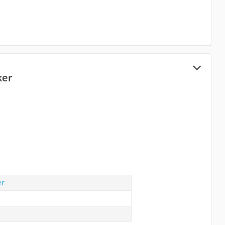
ker
er