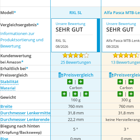
Modell
*
RXL SL
Alfa Pasca MTB-Le
Unsere Bewertung
Unsere Bewertung
Vergleichsergebnis
*
SEHR GUT
SEHR GUT
Informationen zur
Produktsortierung und
RXL SL
Alfa Pasca MTB-Lenk
Bewertung
08/2026
08/2026
Kundenwertung
*
bei Amazon
25 Bewertungen
13 Bewertunge
Erhältlich bei
*
Preis­vergleich
Preis­verglei
Preis­vergleich
Stabilität
Carbon
Carbon
Material
Gewicht
160 g
300 g
Breite
760 mm
760 mm
Durchmesser Lenkermitte
31,8 mm
31,8 mm
Durchmesser Lenkerende
22,2 mm
keine Herstelleran
Biegung nach hinten
5 °
3 °
(Kröpfung/Backsweep)
Rise
0 mm
0 mm