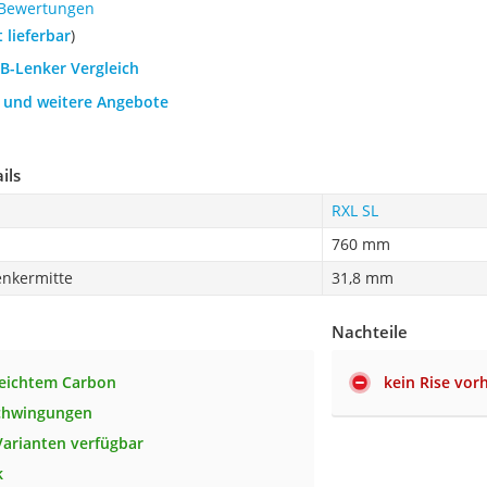
 Bewertungen
t lieferbar
)
TB-Lenker Vergleich
h und weitere Angebote
ils
RXL SL
760 mm
nkermitte
31,8 mm
Nachteile
leichtem Carbon
kein Rise vo
chwingungen
 Varianten verfügbar
k