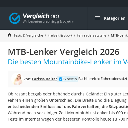
Kategorien
Die beliebtesten V
Freizeit & Sport
Tests & Vergleiche
Freizeit & Sport
Fahrradersatzteile
MTB-Lenke
Gartentrampolin
MTB-Lenker Vergleich 2026
Trampolin
Metalldetektor
Die besten Mountainbike-Lenker im Ve
Eufab-Fahrradträg
Trampolin 366 cm
Fachbereich:
Fahrradersatzt
Von:
Larissa Balzer
Expertin
Fahrradschloss
Ob rasant bergab oder behände durchs Gelände: Ein guter L
Aluminium-Koffer
Fahren einen großen Unterschied. Die Breite und die Biegun
Futterboot
entscheidenden Einfluss auf das Fahrverhalten, die Sitzposi
Während noch vor einiger Zeit Mountainbike-Lenker bis 600 m
Air Bike
Tests im Internet wegen der besseren Kontrolle heute zu 70
E-Bike-Dreirad