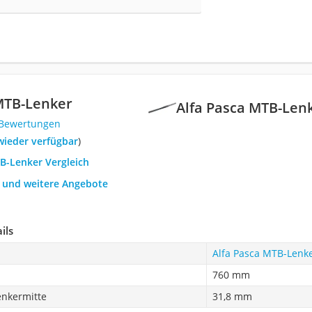
MTB-Lenker
Alfa Pasca MTB-Len
 Bewertungen
 wieder verfügbar
)
TB-Lenker Vergleich
h und weitere Angebote
ils
Alfa Pasca MTB-Lenk
760 mm
nkermitte
31,8 mm