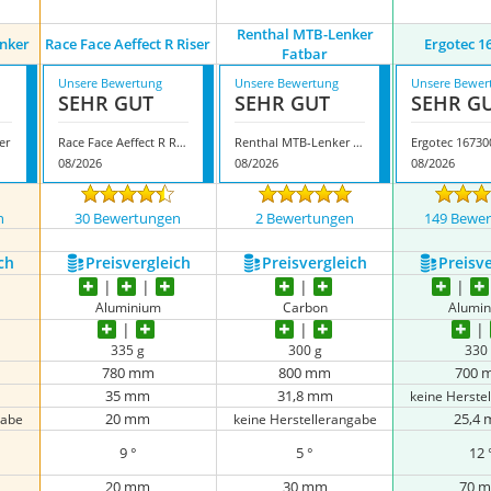
Renthal MTB-Lenker
nker
Race Face Aeffect R Riser
Ergotec 1
Fatbar
Unsere Bewertung
Unsere Bewertung
Unsere Bewer
SEHR GUT
SEHR GUT
SEHR G
er
Race Face Aeffect R Riser
Renthal MTB-Lenker Fatbar
Ergotec 16730
08/2026
08/2026
08/2026
n
30 Bewertungen
2 Bewertungen
149 Bewe
ch
Preis­vergleich
Preis­vergleich
Preis­v
Aluminium
Carbon
Alumi
335 g
300 g
330
780 mm
800 mm
700 
35 mm
31,8 mm
keine Herste
20 mm
25,4
gabe
keine Herstellerangabe
9 °
5 °
12 
20 mm
30 mm
70 