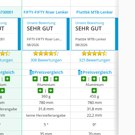
6730001
FIFTY-FIFTY Riser Lenker
Plattbk MTB-Lenker
Wak
tung
Unsere Bewertung
Unsere Bewertung
Unsere
UT
SEHR GUT
SEHR GUT
GUT
001
FIFTY-FIFTY Riser Lenker
Plattbk MTB-Lenker
Wake 
08/2026
08/2026
07/202
rtungen
308 Bewertungen
325 Bewertungen
6049
ergleich
Preis­vergleich
Preis­vergleich
P
nium
Aluminium
Aluminium
 g
360 g
450 g
mm
780 mm
780 mm
31,8 mm
31,8 mm
llerangabe
 mm
22,2 mm
keine Herstellerangabe
°
5 °
9°
mm
35 mm
70 mm