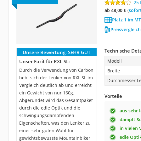
25
ab 48,00 €
(
Sofor
Platz 1 im M
Preisvergleic
Technische Deta
Unsere Bewertung:
SEHR GUT
Modell
Unser Fazit für RXL SL:
Durch die Verwendung von Carbon
Breite
hebt sich der Lenker von RXL SL im
Durchmesser Le
Vergleich deutlich ab und erreicht
ein Gewicht von nur 160g.
Vorteile
Abgerundet wird das Gesamtpaket
durch die edle Optik und die
aus sehr 
schwingungsdämpfenden
dämpft S
Eigenschaften, was den Lenker zu
in vielen
einer sehr guten Wahl für
edle Opti
gewichtsbewusste Mountainbiker