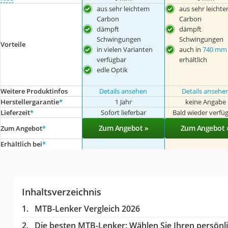
aus sehr leichtem
aus sehr leicht
Carbon
Carbon
dämpft
dämpft
Schwingungen
Schwingungen
Vorteile
in vielen Varianten
auch in
740 mm 
verfügbar
erhältlich
edle Optik
Weitere Produktinfos
Details ansehen
Details ansehe
Herstellergarantie
*
1 Jahr
keine Angabe
Lieferzeit
*
Sofort lieferbar
Bald wieder verfü
Zum Angebot »
Zum Angebot 
Zum Angebot
*
Erhältlich bei
*
Inhaltsverzeichnis
MTB-Lenker Vergleich 2026
Die besten MTB-Lenker:
Wählen Sie Ihren persönli