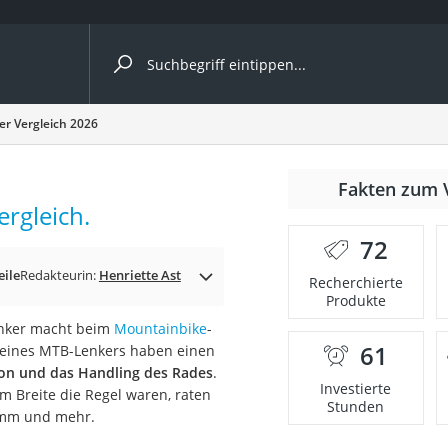
ergleiche nach Kategorie
r Vergleich 2026
Fakten zum 
rgleich.
er
72
eile
Redakteurin:
Henriette Ast
Recherchierte
Produkte
enker macht beim
Mountainbike
-
61
g eines MTB-Lenkers haben einen
tion und das Handling des Rades
.
Investierte
m Breite die Regel waren, raten
Stunden
0 mm und mehr.