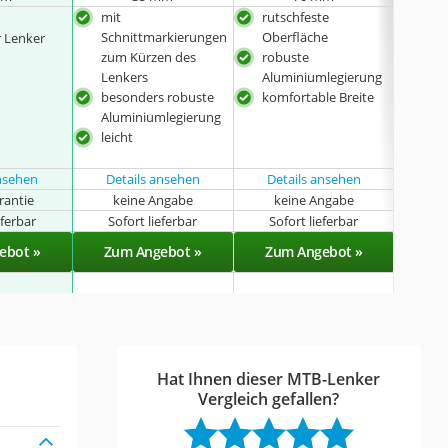
mit
rutschfeste
rob
Schnittmarkierungen
Oberfläche
Alu
 Lenker
zum Kürzen des
robuste
leic
Lenkers
Aluminiumlegierung
auc
besonders robuste
komfortable Breite
erhä
Aluminiumlegierung
auc
leicht
Gel
erhä
ansehen
Details ansehen
Details ansehen
rantie
keine Angabe
keine Angabe
k
eferbar
Sofort lieferbar
Sofort lieferbar
Sof
ebot »
Zum Angebot »
Zum Angebot »
Zu
Hat Ihnen dieser MTB-Lenker
Vergleich gefallen?