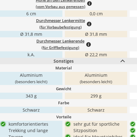
Höhe an den Lenkerenden
(vom Vorbau aus gemessen)
6 cm
0,0 cm
Durchmesser Lenkermitte
(für Vorbaubefestigung)
Ø 31,8 mm
Ø 31,8 mm
Durchmesser Lenkerende
(für Griffbefestigung)
k.A.
Ø 22,2 mm
Sonstiges
Material
Aluminium
Aluminium
(besonders leicht)
(besonders leicht)
Gewicht
343 g
299 g
Farbe
Schwarz
Schwarz
Vorteile
komfortorientiertes
sehr gut für sportliche
Trekking und lange
Sitzposition
Touren
ideal für Mountainbikes