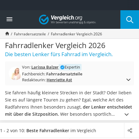
Die beliebtesten Vergleiche nach Kategorie
Vergleich
Freizeit & Sport
Gartentrampolin
Fahrradersatzteile
Fahrradlenker Vergleich 2026
Trampolin
Metalldetektor
Fahrradlenker Vergleich 2026
Eufab-Fahrradträger
Die besten Lenker fürs Fahrrad im Vergleich.
Trampolin 366 cm
Fahrradschloss
Von:
Larissa Balzer
Expertin
Aluminium-Koffer
Fachbereich:
Fahrradersatzteile
Futterboot
Redakteurin:
Henriette Ast
Air Bike
E-Bike-Dreirad
Sie fahren häufig kleinere Strecken in der Stadt? Oder lieben
Trekkingschuhe Herren
Sie es auf längere Touren zu gehen? Egal, welche Art des
Reisetasche mit Rollen
Radfahrens Ihnen besonders zusagt,
der Lenker entscheidet
Klimmzugstation
mit über die Sitzposition.
Wer besonders sportlich
Koffer
unterwegs ist, sollte vor allem auf Rennradlenker oder
Nachtsichtgerät
verhältnismäßig gerade Tourenbügel zurückgreifen.
Fahren
1 - 2 von 10:
Beste Fahrradlenker
im Vergleich
Faltschloss
Sie hingegen lieber in aufrechter Sitzposition
empfehlen wir