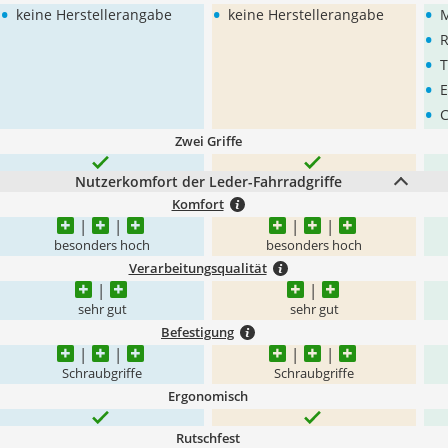
•
•
•
keine Herstellerangabe
keine Herstellerangabe
M
•
•
T
•
E
•
C
Zwei Griffe
Nutzerkomfort der Leder-Fahrradgriffe
Komfort
besonders hoch
besonders hoch
Verarbeitungsqualität
sehr gut
sehr gut
Befestigung
Schraubgriffe
Schraubgriffe
Ergonomisch
Rutschfest