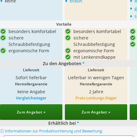
•
•
•
keine
braun
b
•
g
•
s
Vorteile
besonders komfortabel
besonders komfortabel
sichere
sichere
Schraubbefestigung
Schraubbefestigung
ergonomische Form
ergonomische Form
mit Lenkerendkappe
Zu den Angeboten
*
Lieferzeit
Lieferzeit
Sofort lieferbar
Lieferbar in wenigen Tagen
Herstellergarantie
Herstellergarantie
keine Angabe
2 Jahre
Vergleichssieger
Preis-Leistungs-Sieger
Zum Angebot »
Zum Angebot »
Erhältlich bei
*
ⓘ Informationen zur Produktsortierung und Bewertung