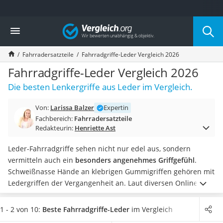
Die beliebtesten Vergleiche nach Kategorie
Vergleich
Freizeit & Sport
Gartentrampolin
Fahrradersatzteile
Fahrradgriffe-Leder Vergleich 2026
Trampolin
Metalldetektor
Fahrradgriffe-Leder Vergleich 2026
Eufab-Fahrradträger
Die besten Lenkergriffe aus Leder im Vergleich.
Trampolin 366 cm
Fahrradschloss
Von:
Larissa Balzer
Expertin
Aluminium-Koffer
Fachbereich:
Fahrradersatzteile
Futterboot
Redakteurin:
Henriette Ast
Air Bike
E-Bike-Dreirad
Leder-Fahrradgriffe sehen nicht nur edel aus, sondern
Trekkingschuhe Herren
vermitteln auch ein
besonders angenehmes Griffgefühl
.
Reisetasche mit Rollen
Schweißnasse Hände an klebrigen Gummigriffen gehören mit
Klimmzugstation
Ledergriffen der Vergangenheit an.
Laut diversen Online-
Koffer
Tests ist dies auf die
atmungsaktiven Eigenschaften
des
Nachtsichtgerät
Naturmaterials Leder zurückzuführen. Insbesondere
wenn
1 - 2 von 10:
Beste Fahrradgriffe-Leder
im Vergleich
Faltschloss
Sie oft längere Strecken mit dem Fahrrad zurücklegen
,