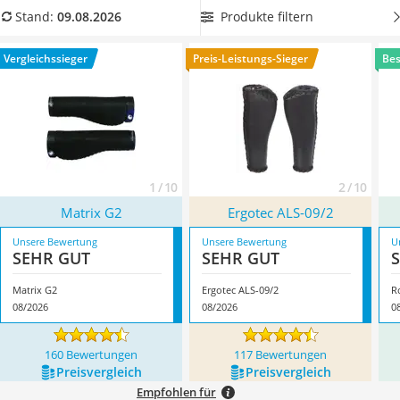
Handgepäck-Koffer
sollten Sie auch schmerzenden Handgelenken vorbeugen.
Produkte filtern
Stand:
09.08.2026
Vibrationsplatte
Wählen Sie jetzt aus unserer Vergleichstabelle ergonomische
Wanderschuhe Herren
Fahrradgriffe
aus Leder. Überzeugt hat uns hier im August
Vergleichssieger
Preis-Leistungs-Sieger
Bes
Sicherheitsweste Reiten
2026 besonders das Modell
Matrix G2
*
mit seinen
Service
Eigenschaften.
1 / 10
2 / 10
Matrix G2
Ergotec ALS-09/2
Unsere Bewertung
Unsere Bewertung
U
SEHR GUT
SEHR GUT
Matrix G2
Ergotec ALS-09/2
R
08/2026
08/2026
0
160 Bewertungen
117 Bewertungen
Preis­vergleich
Preis­vergleich
Empfohlen für