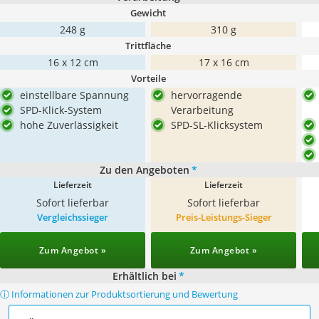
Gewicht
248 g
310 g
Trittfläche
‎16 x 12 cm
17 x 16 cm
Vorteile
einstellbare Spannung
hervorragende
SPD-Klick-System
Verarbeitung
hohe Zuverlässigkeit
SPD-SL-Klicksystem
Zu den Angeboten
*
Lieferzeit
Lieferzeit
Sofort lieferbar
Sofort lieferbar
Vergleichssieger
Preis-Leistungs-Sieger
Zum Angebot »
Zum Angebot »
Erhältlich bei
*
ⓘ Informationen zur Produktsortierung und Bewertung