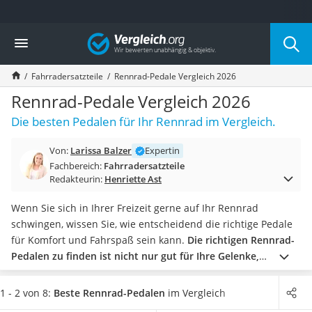
Die beliebtesten Vergleiche nach Kategorie
Vergleich
Freizeit & Sport
Gartentrampolin
Fahrradersatzteile
Rennrad-Pedale Vergleich 2026
Trampolin
Metalldetektor
Rennrad-Pedale Vergleich 2026
Eufab-Fahrradträger
Die besten Pedalen für Ihr Rennrad im Vergleich.
Trampolin 366 cm
Fahrradschloss
Von:
Larissa Balzer
Expertin
Aluminium-Koffer
Fachbereich:
Fahrradersatzteile
Futterboot
Redakteurin:
Henriette Ast
Air Bike
E-Bike-Dreirad
Wenn Sie sich in Ihrer Freizeit gerne auf Ihr Rennrad
Trekkingschuhe Herren
schwingen, wissen Sie, wie entscheidend die richtige Pedale
Reisetasche mit Rollen
für Komfort und Fahrspaß sein kann.
Die richtigen Rennrad-
Klimmzugstation
Pedalen zu finden ist nicht nur gut für Ihre Gelenke,
Koffer
sondern kann auch die Fahrgeschwindigkeit steigern und
Nachtsichtgerät
den Kraftaufwand senken.
. Mit den richtigen Pedalen
1 - 2 von 8:
Beste Rennrad-Pedalen
im Vergleich
Faltschloss
werden Sie im Handumdrehen zum Radsportprofi.
Ob Sie