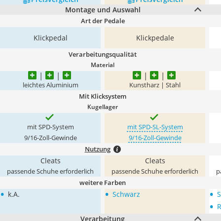
Montage und Auswahl
Art der Pedale
Klickpedal
Klickpedale
Verarbeitungsqualität
Material
leichtes Aluminium
Kunstharz | Stahl
Mit Klicksystem
Kugellager
mit SPD-System
mit SPD-SL-System
9/16-Zoll-Gewinde
9/16-Zoll-Gewinde
Nutzung
Cleats
Cleats
passende Schuhe erforderlich
passende Schuhe erforderlich
p
weitere Farben
•
•
•
k.A.
Schwarz
S
•
R
Verarbeitung