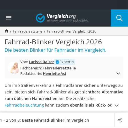
Die beliebtesten Vergleiche nach Kategorie
Vergleich
Freizeit & Sport
Gartentrampolin
Fahrradersatzteile
Fahrrad-Blinker Vergleich 2026
Trampolin
Metalldetektor
Fahrrad-Blinker Vergleich 2026
Eufab-Fahrradträger
Die besten Blinker für Fahrräder im Vergleich.
Trampolin 366 cm
Fahrradschloss
Von:
Larissa Balzer
Expertin
Aluminium-Koffer
Fachbereich:
Fahrradersatzteile
Futterboot
Redakteurin:
Henriette Ast
Air Bike
E-Bike-Dreirad
Um im Straßenverkehr als Fahrradfahrer sicher unterwegs zu
Trekkingschuhe Herren
sein, bieten sich Fahrrad-Blinker als
gut sichtbare Alternative
Reisetasche mit Rollen
zum üblichen Handzeichen
an. Die zusätzliche
Klimmzugstation
Fahrradbeleuchtung
kann zudem
ebenfalls als Rück- oder
Koffer
Bremslicht
dienen und Ihre Sichtbarkeit, vor allem in der
Nachtsichtgerät
dunklen Jahreszeit oder abends, maßgeblich erhöhen.
1 - 2 von 8:
Beste Fahrrad-Blinker
im Vergleich
Faltschloss
Gängige Online-Tests zeigen, dass
unterschiedliche