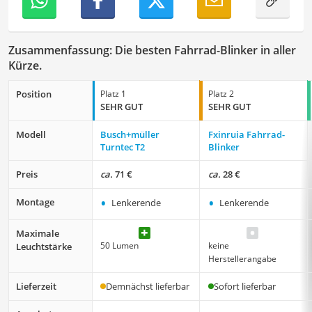
Zusammenfassung: Die besten Fahrrad-Blinker in aller
Kürze.
Position
Platz 1
Platz 2
SEHR GUT
SEHR GUT
Modell
Busch+müller
Fxinruia Fahrrad-
Turntec T2
Blinker
Preis
ca.
71 €
ca.
28 €
•
•
Montage
Lenkerende
Lenkerende
Maximale
50 Lumen
keine
Leuchtstärke
Herstellerangabe
Lieferzeit
Demnächst lieferbar
Sofort lieferbar