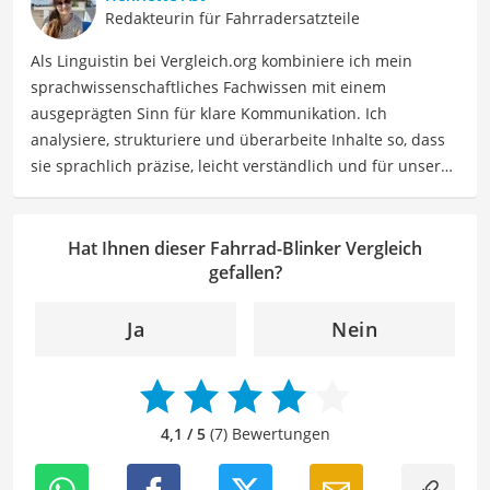
Media Managerin. Mit 15.000 Kilometern pro Jahr macht
Redakteurin für Fahrradersatzteile
sie auch weiterhin immer neue Erfahrungen, die sie vor
Als Linguistin bei Vergleich.org kombiniere ich mein
allem als "Rennradmädchen" auf Instagram teilt.
sprachwissenschaftliches Fachwissen mit einem
Der Fahrrad-Blinker-Vergleich ist aus unserer Sicht
ausgeprägten Sinn für klare Kommunikation. Ich
besonders empfehlenswert für
Fahrradfahrer
.
analysiere, strukturiere und überarbeite Inhalte so, dass
sie sprachlich präzise, leicht verständlich und für unsere
Leser:innen informierend sind. Mein Schwerpunkt liegt
dabei unter anderem auf Freizeit-Themen. Auch privat
beschäftige ich mich gerne mit verschiedenen Hobbys
Hat Ihnen dieser Fahrrad-Blinker Vergleich
und Freizeitaktivitäten. Dieses Interesse spiegelt sich in
gefallen?
meinen Beiträgen wider, die sich mit Freizeitideen,
Reiseempfehlungen, Hobbytipps und Anregungen für die
Ja
Nein
Freizeitgestaltung befassen.
Der Fahrrad-Blinker-Vergleich ist aus unserer Sicht
besonders empfehlenswert für
Fahrradfahrer
.
4,1 / 5
(7) Bewertungen