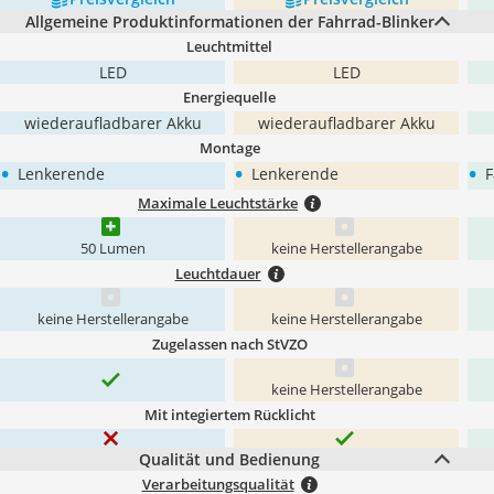
Allgemeine Produktinformationen der Fahrrad-Blinker
Leuchtmittel
LED
LED
Energiequelle
wiederaufladbarer Akku
wiederaufladbarer Akku
Montage
•
•
•
Lenkerende
Lenkerende
F
Maximale Leuchtstärke
50 Lumen
keine Herstellerangabe
Leuchtdauer
keine Herstellerangabe
keine Herstellerangabe
Zugelassen nach StVZO
keine Herstellerangabe
Mit integiertem Rücklicht
Qualität und Bedienung
Verarbeitungsqualität