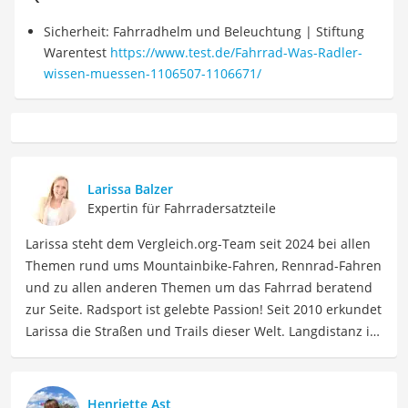
Sicherheit: Fahrradhelm und Beleuchtung | Stiftung
Warentest
https://www.test.de/Fahrrad-Was-Radler-
wissen-muessen-1106507-1106671/
Larissa Balzer
Expertin für Fahrradersatzteile
Larissa steht dem Vergleich.org-Team seit 2024 bei allen
Themen rund ums Mountainbike-Fahren, Rennrad-Fahren
und zu allen anderen Themen um das Fahrrad beratend
zur Seite. Radsport ist gelebte Passion! Seit 2010 erkundet
Larissa die Straßen und Trails dieser Welt. Langdistanz ist
ihr Ding: Essenziell hierbei – langlebiges Material, was ihr
Interesse an radsportspezifischen Produkten weckte.
Beruflich ist Larissa Coach, Sportmentaltrainerin, Social
Henriette Ast