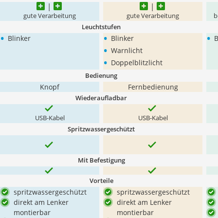
gute Verarbeitung
gute Verarbeitung
b
Leuchtstufen
•
•
•
Blinker
Blinker
B
•
Warnlicht
•
Doppelblitzlicht
Bedienung
Knopf
Fernbedienung
Wiederaufladbar
USB-Kabel
USB-Kabel
Spritzwassergeschützt
Mit Befestigung
Vorteile
spritzwassergeschützt
spritzwassergeschützt
direkt am Lenker
direkt am Lenker
montierbar
montierbar