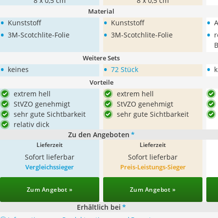
8 x 0,5 cm
8 x 0,5 cm
Material
•
•
•
Kunststoff
Kunststoff
A
•
•
•
3M-Scotchlite-Folie
3M-Scotchlite-Folie
r
B
Weitere Sets
•
•
•
keines
72 Stück
k
Vorteile
extrem hell
extrem hell
StVZO genehmigt
StVZO genehmigt
sehr gute Sichtbarkeit
sehr gute Sichtbarkeit
relativ dick
Zu den Angeboten
*
Lieferzeit
Lieferzeit
Sofort lieferbar
Sofort lieferbar
Vergleichssieger
Preis-Leistungs-Sieger
Zum Angebot »
Zum Angebot »
Erhältlich bei
*