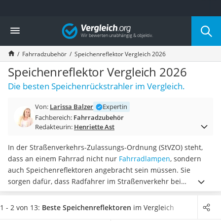
Die beliebtesten Vergleiche nach Kategorie
Vergleich
Freizeit & Sport
Gartentrampolin
Fahrradzubehör
Speichenreflektor Vergleich 2026
Trampolin
Metalldetektor
Speichenreflektor Vergleich 2026
Eufab-Fahrradträger
Die besten Speichenrückstrahler im Vergleich.
Trampolin 366 cm
Fahrradschloss
Von:
Larissa Balzer
Expertin
Aluminium-Koffer
Fachbereich:
Fahrradzubehör
Futterboot
Redakteurin:
Henriette Ast
Air Bike
E-Bike-Dreirad
In der Straßenverkehrs-Zulassungs-Ordnung (StVZO) steht,
Trekkingschuhe Herren
dass an einem Fahrrad nicht nur
Fahrradlampen
, sondern
Reisetasche mit Rollen
auch Speichenreflektoren angebracht sein müssen. Sie
Klimmzugstation
sorgen dafür, dass Radfahrer im Straßenverkehr bei
Koffer
Dunkelheit
von der Seite gut wahrgenommen werden
– was
Nachtsichtgerät
übrigens etliche Fahrrad-Test-Seiten im Internet bestätigen.
1 - 2 von 13:
Beste Speichenreflektoren
im Vergleich
Faltschloss
Sind Sie auf der Suche nach Speichenreflektoren, mit denen