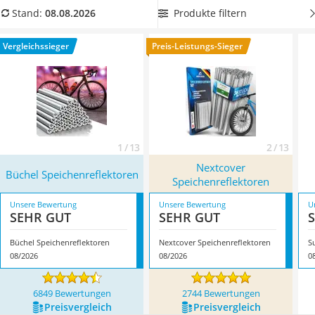
Handgepäck-Koffer
Sie auch
sicher durch eine Polizeikontrolle kommen
? Dann
Produkte filtern
Stand:
08.08.2026
Vibrationsplatte
wählen Sie jetzt Speichenreflektoren mit Straßenverkehrs-
Wanderschuhe Herren
Zulassung aus unserer Vergleichstabelle. Überzeugt hat uns
Vergleichssieger
Preis-Leistungs-Sieger
Sicherheitsweste Reiten
hier im August 2026 besonders das Modell
Büchel
Service
Speichenreflektoren
*
mit seinen Eigenschaften.
1 / 13
2 / 13
Nextcover
Büchel Speichenreflektoren
Speichenreflektoren
Unsere Bewertung
Unsere Bewertung
U
SEHR GUT
SEHR GUT
Büchel Speichenreflektoren
Nextcover Speichenreflektoren
08/2026
08/2026
0
6849 Bewertungen
2744 Bewertungen
Preis­vergleich
Preis­vergleich