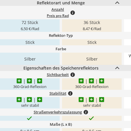
Reflektorart und Menge
Anzahl
Preis pro Rad
72 Stück
36 Stück
6,50 €/Rad
8,47 €/Rad
Reflektor-Typ
Stick
Stick
Farbe
W
Silber
Silber
Eigenschaften des Speichenreflektors
Sichtbarkeit
360-Grad-Reflexion
360-Grad-Reflexion
Stabilität
sehr stabil
sehr stabil
Straßenverkehrszulassung
Maße (L x B)