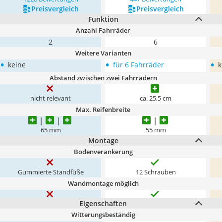
Preis­vergleich
Preis­vergleich
Funktion
Anzahl Fahrräder
2
6
Weitere Varianten
•
•
•
keine
für 6 Fahrräder
k
Abstand zwischen zwei Fahrrädern
nicht relevant
ca. 25,5 cm
Max. Reifenbreite
65 mm
55 mm
Montage
Bodenverankerung
Gummierte Standfüße
12 Schrauben
Wandmontage möglich
Eigenschaften
Witterungsbeständig