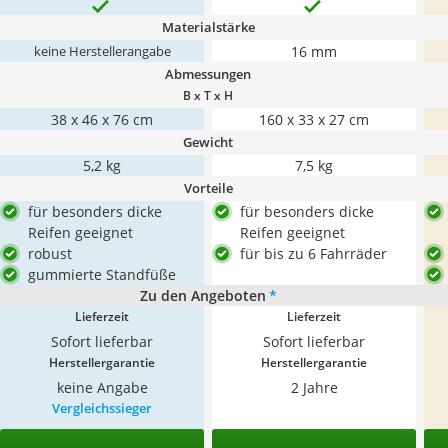
Materialstärke
16 mm
keine Herstellerangabe
Abmessungen
B x T x H
38 x 46 x 76 cm
160 x 33 x 27 cm
Gewicht
5,2 kg
7,5 kg
Vorteile
für besonders dicke
für besonders dicke
Reifen geeignet
Reifen geeignet
robust
für bis zu 6 Fahrräder
gummierte Standfüße
Zu den Angeboten
*
Lieferzeit
Lieferzeit
Sofort lieferbar
Sofort lieferbar
Herstellergarantie
Herstellergarantie
keine Angabe
2 Jahre
Vergleichssieger