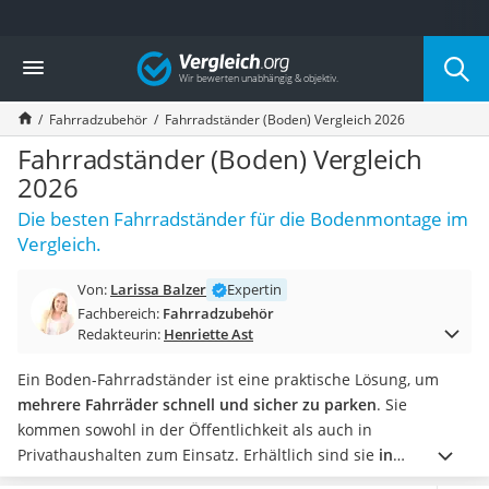
Die beliebtesten Vergleiche nach Kategorie
Vergleich
Freizeit & Sport
Gartentrampolin
Fahrradzubehör
Fahrradständer (Boden) Vergleich 2026
Trampolin
Metalldetektor
Fahrradständer (Boden) Vergleich
Eufab-Fahrradträger
2026
Trampolin 366 cm
Die besten Fahrradständer für die Bodenmontage im
Fahrradschloss
Vergleich.
Aluminium-Koffer
Futterboot
Von:
Larissa Balzer
Expertin
Air Bike
Fachbereich:
Fahrradzubehör
E-Bike-Dreirad
Redakteurin:
Henriette Ast
Trekkingschuhe Herren
Reisetasche mit Rollen
Ein Boden-Fahrradständer ist eine praktische Lösung, um
Klimmzugstation
mehrere Fahrräder schnell und sicher zu parken
. Sie
Koffer
kommen sowohl in der Öffentlichkeit als auch in
Nachtsichtgerät
Privathaushalten zum Einsatz. Erhältlich sind sie
in
Faltschloss
verschiedenen Größen
mit einer variierenden Anzahl an