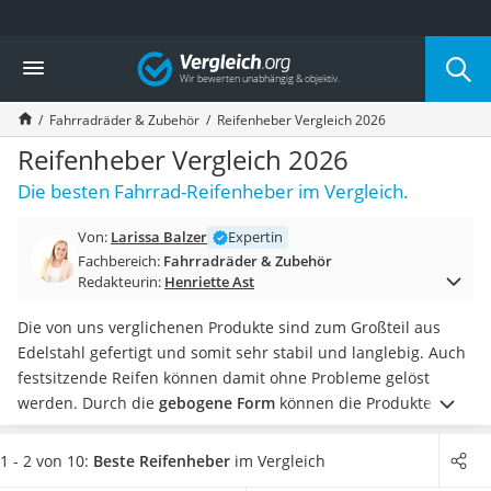
Die beliebtesten Vergleiche nach Kategorie
Vergleich
Freizeit & Sport
Gartentrampolin
Fahrradräder & Zubehör
Reifenheber Vergleich 2026
Trampolin
Metalldetektor
Reifenheber Vergleich 2026
Eufab-Fahrradträger
Die besten Fahrrad-Reifenheber im Vergleich.
Trampolin 366 cm
Fahrradschloss
Von:
Larissa Balzer
Expertin
Aluminium-Koffer
Fachbereich:
Fahrradräder & Zubehör
Futterboot
Redakteurin:
Henriette Ast
Air Bike
E-Bike-Dreirad
Die von uns verglichenen Produkte sind zum Großteil aus
Trekkingschuhe Herren
Edelstahl gefertigt und somit sehr stabil und langlebig. Auch
Reisetasche mit Rollen
festsitzende Reifen können damit ohne Probleme gelöst
Klimmzugstation
werden. Durch die
gebogene Form
können die Produkte
Koffer
einfach unter den Mantel eingeführt werden und diesen
Nachtsichtgerät
lösen.
Machen Sie den Selbst-Test und überzeugen Sie sich
1 - 2 von 10:
Beste Reifenheber
im Vergleich
Faltschloss
von der einfachen Handhabung und dem Felgenschutz: Nie