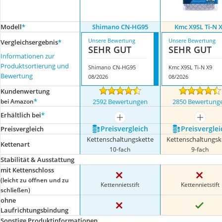
Modell
*
Shimano CN-HG95
Kmc X9SL Ti-N 
Unsere Bewertung
Unsere Bewertung
Vergleichsergebnis
*
SEHR GUT
SEHR GUT
Informationen zur
Produktsortierung und
Shimano CN-HG95
Kmc X9SL Ti-N X9
Bewertung
08/2026
08/2026
Kundenwertung
*
bei Amazon
2592 Bewertungen
2850 Bewertung
Erhältlich bei
*
mehr anzeigen
mehr a
Preis­vergleich
Preis­verglei
Preis­vergleich
Kettenschaltungskette
Kettenschaltungsk
Kettenart
10-fach
9-fach
Stabilität & Ausstattung
mit Kettenschloss
(leicht zu öffnen und zu
Kettennietstift
Kettennietstift
schließen)
ohne
Laufrichtungsbindung
Sonstige Produktinformationen