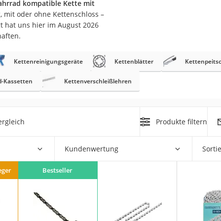
 Fahrrad kompatible Kette mit
erren
, mit oder ohne Kettenschloss –
llen
t hat uns hier im August 2026
haften.
Kettenreinigungsgeräte
Kettenblätter
Kettenpeits
d-Kassetten
Kettenverschleißlehren
r
rgleich
Produkte filtern
rren
eiten
Kundenwertung
Sorti
eger
Bestseller