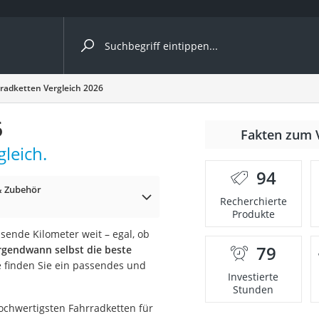
ergleiche nach Kategorie
radketten Vergleich 2026
6
Fakten zum 
leich.
er
94
& Zubehör
Recherchierte
Produkte
usende Kilometer weit – egal, ob
79
rgendwann selbst die beste
e finden Sie ein passendes und
Investierte
Stunden
hochwertigsten Fahrradketten für