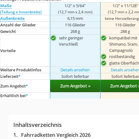
Maße
1/2" x 5/64"
1/2" x 11/128"
(Teilung x Innenbreite)
(12,7 mm x 2,4 mm)
(12,7 mm x 2,2 m
Außenbreite
6,15 mm
keine Herstelleran
Anzahl der Glieder
116 Glieder
116 Glieder
Gewicht
268 g
288 g
sehr geringer
kompatibel mit
Verschleiß
Shimano, Sram,
Campagnolo
Vorteile
rostbeständig
glatte Oberfläc
Weitere Produktinfos
Details ansehen
Details ansehe
Lieferzeit
*
Sofort lieferbar
Sofort lieferba
Zum Angebot »
Zum Angebot 
Zum Angebot
*
Erhältlich bei
*
Inhaltsverzeichnis
Fahrradketten Vergleich 2026