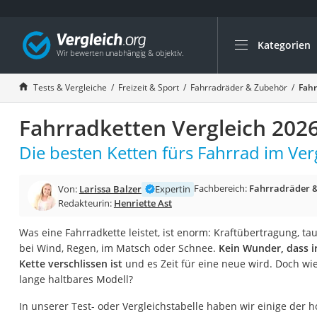
Kategorien
Die beliebtesten V
Freizeit & Sport
Tests & Vergleiche
Freizeit & Sport
Fahrradräder & Zubehör
Fahr
Gartentrampolin
Fahrradketten Vergleich 202
Trampolin
Metalldetektor
Die besten Ketten fürs Fahrrad im Verg
Eufab-Fahrradträg
Fachbereich:
Fahrradräder 
Von:
Larissa Balzer
Expertin
Trampolin 366 cm
Redakteurin:
Henriette Ast
Fahrradschloss
Was eine Fahrradkette leistet, ist enorm: Kraftübertragung, ta
Aluminium-Koffer
bei Wind, Regen, im Matsch oder Schnee.
Kein Wunder, dass i
Futterboot
Kette verschlissen ist
und es Zeit für eine neue wird. Doch wi
lange haltbares Modell?
Air Bike
E-Bike-Dreirad
In unserer Test- oder Vergleichstabelle haben wir einige der 