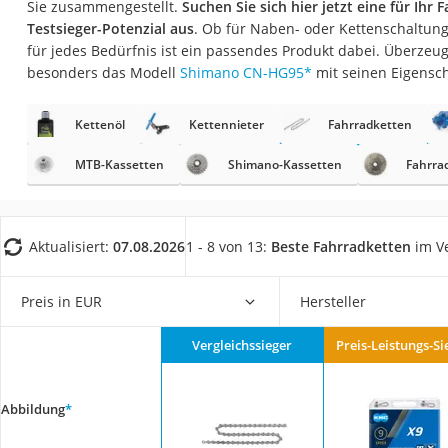
Sie zusammengestellt.
Suchen Sie sich hier jetzt eine für Ihr
Trekkingschuhe H
Testsieger-Potenzial aus
. Ob für Naben- oder Kettenschaltung
Reisetasche mit Ro
für jedes Bedürfnis ist ein passendes Produkt dabei. Überzeug
besonders das Modell
Shimano CN-HG95
*
mit seinen Eigensc
Klimmzugstation
Koffer
Kettenöl
Kettennieter
Fahrradketten
Nachtsichtgerät
MTB-Kassetten
Shimano-Kassetten
Fahrra
Faltschloss
Handgepäck-Koffe
Vibrationsplatte
Aktualisiert:
07.08.2026
1 - 8 von 13:
Beste Fahrradketten
im Ve
Wanderschuhe He
Preis in EUR
Hersteller
Sicherheitsweste R
Service
Vergleichssieger
Preis-Leistungs-Si
Abbildung
*