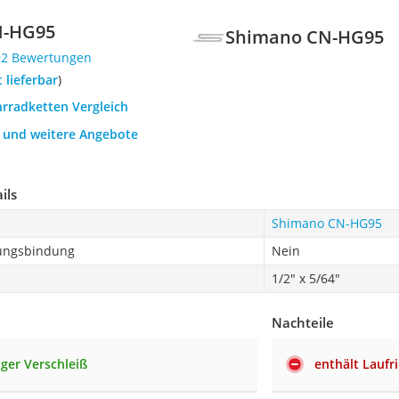
N-HG95
Shimano CN-HG95
92 Bewertungen
t lieferbar
)
hrradketten Vergleich
h und weitere Angebote
ils
Shimano CN-HG95
ungsbindung
Nein
1/2" x 5/64"
Nachteile
nger Verschleiß
enthält Lauf