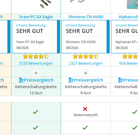
X9
Sram PC GX Eagle
Shimano CN-HG93
Alphatrai
Unsere Bewertung
Unsere Bewertung
Unsere Bewer
SEHR GUT
SEHR GUT
SEHR G
Sram PC GX Eagle
Shimano CN-HG93
Alphatrail AT-
08/2026
08/2026
08/2026
en
3720 Bewertungen
2327 Bewertungen
604 Bewe
nzeigen
mehr anzeigen
mehr anzeigen
ch
Preis­vergleich
Preis­vergleich
Preis­v
ette
Kettenschaltungskette
Kettenschaltungskette
Kettenschal
12-fach
9-fach
9-fa
Kettennietstift