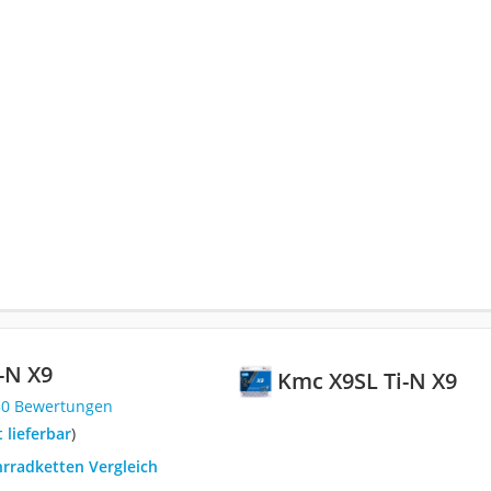
-N X9
Kmc X9SL Ti-N X9
50 Bewertungen
t lieferbar
)
hrradketten Vergleich