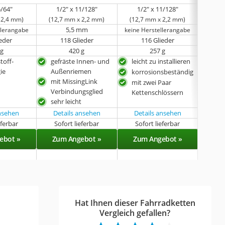
5/64"
1/2" x 11/128"
1/2" x 11/128"
1
 2,4 mm)
(12,7 mm x 2,2 mm)
(12,7 mm x 2,2 mm)
(12,
5,5 mm
llerangabe
keine Herstellerangabe
ieder
118 Glieder
116 Glieder
 g
420 g
257 g
toff-
gefräste Innen- und
leicht zu installieren
geri
ie
Außenriemen
korrosionsbeständig
mit MissingLink
mit zwei Paar
Verbindungsglied
Kettenschlössern
sehr leicht
ansehen
Details ansehen
Details ansehen
eferbar
Sofort lieferbar
Sofort lieferbar
Sof
ebot »
Zum Angebot »
Zum Angebot »
Zu
Hat Ihnen dieser Fahrradketten
Vergleich gefallen?