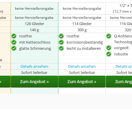
1/2" x 
keine Herstellerangabe
keine Herstellerangabe
m)
(12,7 mm x
gabe
keine Herstellerangabe
keine Herstellerangabe
keine Herste
126 Glieder
114 Glieder
116 Gl
140 g
300 g
320
rostfrei
rostfrei
Q-Kohlens
Technolog
mit Kettenschloss
korrosionsbeständig
vorgeölt
glatte Schmierung
leicht zu installieren
robuste
he
n
Details ansehen
Details ansehen
Details 
r
Sofort lieferbar
Sofort lieferbar
Sofort li
»
Zum Angebot »
Zum Angebot »
Zum Ang