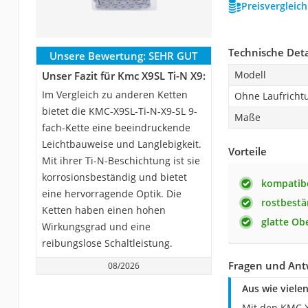
Preisvergleic
Technische Deta
Unsere Bewertung:
SEHR GUT
Modell
Unser Fazit für Kmc X9SL Ti-N X9:
Im Vergleich zu anderen Ketten
Ohne Laufricht
bietet die KMC-X9SL-Ti-N-X9-SL 9-
Maße
fach-Kette eine beeindruckende
Leichtbauweise und Langlebigkeit.
Vorteile
Mit ihrer Ti-N-Beschichtung ist sie
korrosionsbeständig und bietet
kompatib
eine hervorragende Optik. Die
rostbestä
Ketten haben einen hohen
glatte Ob
Wirkungsgrad und eine
reibungslose Schaltleistung.
Fragen und Ant
08/2026
Aus wie viele
Mit den KMC X