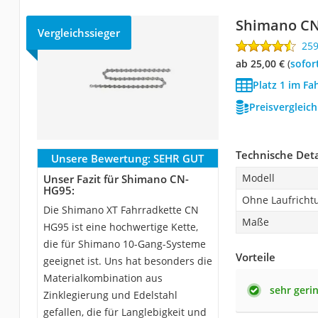
Shimano C
Vergleichssieger
25
ab 25,00 €
(
Sofor
Platz 1 im Fa
Preisvergleic
Technische Deta
Unsere Bewertung:
SEHR GUT
Modell
Unser Fazit für Shimano CN-
HG95:
Ohne Laufricht
Die Shimano XT Fahrradkette CN
Maße
HG95 ist eine hochwertige Kette,
die für Shimano 10-Gang-Systeme
Vorteile
geeignet ist. Uns hat besonders die
Materialkombination aus
sehr geri
Zinklegierung und Edelstahl
gefallen, die für Langlebigkeit und