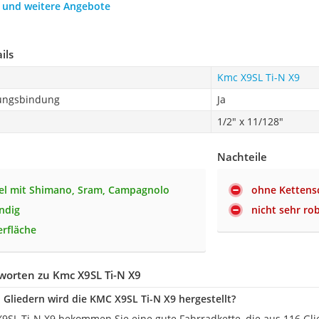
h und weitere Angebote
ils
Kmc X9SL Ti-N X9
ungsbindung
Ja
1/2" x 11/128"
Nachteile
el mit Shimano, Sram, Campagnolo
ohne Kettens
ndig
nicht sehr ro
erfläche
worten zu Kmc X9SL Ti-N X9
n Gliedern wird die KMC X9SL Ti-N X9 hergestellt?
9SL Ti-N X9 bekommen Sie eine gute Fahrradkette, die aus 116 Gli