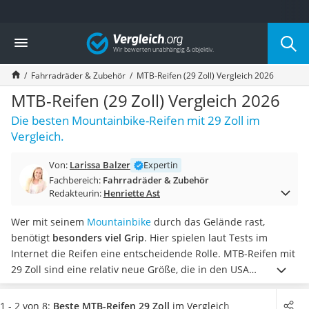
Die beliebtesten Vergleiche nach Kategorie
Vergleich
Freizeit & Sport
Gartentrampolin
Fahrradräder & Zubehör
MTB-Reifen (29 Zoll) Vergleich 2026
Trampolin
Metalldetektor
MTB-Reifen (29 Zoll) Vergleich 2026
Eufab-Fahrradträger
Die besten Mountainbike-Reifen mit 29 Zoll im
Trampolin 366 cm
Vergleich.
Fahrradschloss
Aluminium-Koffer
Von:
Larissa Balzer
Expertin
Futterboot
Fachbereich:
Fahrradräder & Zubehör
Air Bike
Redakteurin:
Henriette Ast
E-Bike-Dreirad
Trekkingschuhe Herren
Wer mit seinem
Mountainbike
durch das Gelände rast,
Reisetasche mit Rollen
benötigt
besonders viel Grip
. Hier spielen laut Tests im
Klimmzugstation
Internet die Reifen eine entscheidende Rolle. MTB-Reifen mit
Koffer
29 Zoll sind eine relativ neue Größe, die in den USA
Nachtsichtgerät
eingeführt wurde. Sie entsprechen vom
Innendurchmesser
Faltschloss
aber den hierzulande üblichen 28-Zoll-Reifen
.
Nutzen Sie das
1 - 2 von 8:
Beste MTB-Reifen 29 Zoll
im Vergleich