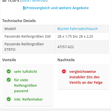
ab 15,00 €
(
Sofort lieferbar
)
Preisvergleich und weitere Angebote
Technische Details
Modell
Büchel Fahrradschlauch
Passende Reifengrößen Zoll
28 x 1,75 bis 28 x 2,25
Passende Reifengrößen
47/57-622
ETRTO
Vorteile
Nachteile
sehr luftdicht
vergleichsweise
instabiler Sitz des
für viele
Ventils an der Felge
Reifengrößen
passend
inkl. Reifenheber