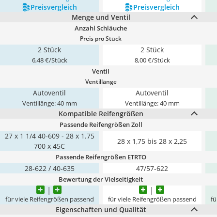
Preis­vergleich
Preis­vergleich
Menge und Ventil
Anzahl Schläuche
Preis pro Stück
2 Stück
2 Stück
6,48 €/Stück
8,00 €/Stück
Ventil
Ventillänge
Autoventil
Autoventil
Ventillänge: 40 mm
Ventillänge: 40 mm
Kompatible Reifengrößen
Passende Reifengrößen Zoll
27 x 1 1/4 40-609 - 28 x 1.75
28 x 1,75 bis 28 x 2,25
700 x 45C
Passende Reifengrößen ETRTO
28-622 / 40-635
47/57-622
Bewertung der Vielseitigkeit
für viele Reifengrößen passend
für viele Reifengrößen passend
fü
Eigenschaften und Qualität