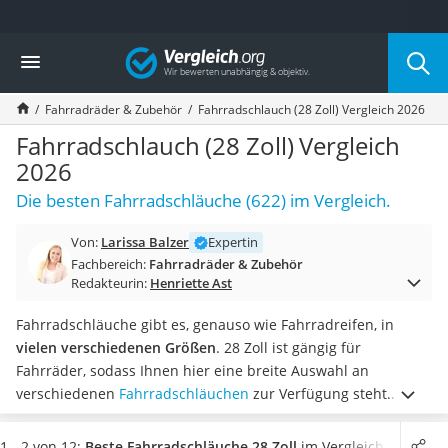
Die beliebtesten Vergleiche nach Kategorie
Vergleich
Freizeit & Sport
Gartentrampolin
Fahrradräder & Zubehör
Fahrradschlauch (28 Zoll) Vergleich 2026
Trampolin
Metalldetektor
Fahrradschlauch (28 Zoll) Vergleich
Eufab-Fahrradträger
2026
Trampolin 366 cm
Die besten Fahrradschläuche (622) im Vergleich.
Fahrradschloss
Aluminium-Koffer
Von:
Larissa Balzer
Expertin
Futterboot
Fachbereich:
Fahrradräder & Zubehör
Air Bike
Redakteurin:
Henriette Ast
E-Bike-Dreirad
Trekkingschuhe Herren
Fahrradschläuche gibt es, genauso wie Fahrradreifen, in
Reisetasche mit Rollen
vielen verschiedenen Größen
. 28 Zoll ist gängig für
Klimmzugstation
Fahrräder, sodass Ihnen hier eine breite Auswahl an
Koffer
verschiedenen
Fahrradschläuchen
zur Verfügung steht.
Nachtsichtgerät
Neben dem Durchmesser von 28 Zoll ist laut Online-Tests
Faltschloss
auch die
Breite des Schlauches wichtig
und sollte unbedingt
1 - 2 von 12:
Beste Fahrradschläuche 28 Zoll
im Vergleich