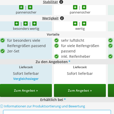
Stabilität
pannensicher
pannensicher
Wertigkeit
besonders wertig
wertig
Vorteile
für besonders viele
sehr luftdicht
Reifengrößen passend
für viele Reifengrößen
2er-Set
passend
inkl. Reifenheber
Zu den Angeboten
*
Lieferzeit
Lieferzeit
Sofort lieferbar
Sofort lieferbar
Vergleichssieger
Zum Angebot »
Zum Angebot »
Erhältlich bei
*
ⓘ Informationen zur Produktsortierung und Bewertung